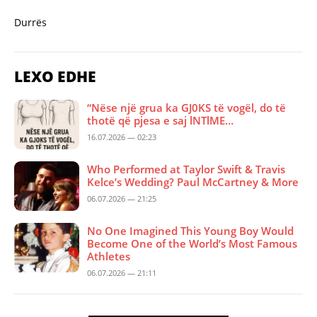
Durrës
LEXO EDHE
“Nëse një grua ka GJ0KS të vogël, do të
thotë që pjesa e saj lNTlME…
16.07.2026 — 02:23
Who Performed at Taylor Swift & Travis
Kelce’s Wedding? Paul McCartney & More
06.07.2026 — 21:25
No One Imagined This Young Boy Would
Become One of the World’s Most Famous
Athletes
06.07.2026 — 21:11