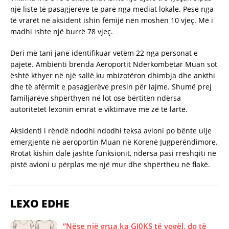
një liste të pasagjerëve të parë nga mediat lokale. Pesë nga
të vrarët në aksident ishin fëmijë nën moshën 10 vjeç. Më i
madhi ishte një burrë 78 vjeç.
Deri më tani janë identifikuar vetëm 22 nga personat e
pajetë. Ambienti brenda Aeroportit Ndërkombëtar Muan sot
është kthyer në një sallë ku mbizotëron dhimbja dhe ankthi
dhe të afërmit e pasagjerëve presin për lajme. Shumë prej
familjarëve shpërthyen në lot ose bërtitën ndërsa
autoritetet lexonin emrat e viktimave me zë të lartë.
Aksidenti i rëndë ndodhi ndodhi teksa avioni po bënte ulje
emergjente në aeroportin Muan në Korenë Jugperëndimore.
Rrotat kishin dalë jashtë funksionit, ndërsa pasi rrëshqiti në
pistë avioni u përplas me një mur dhe shpërtheu në flakë.
LEXO EDHE
“Nëse një grua ka GJ0KS të vogël, do të