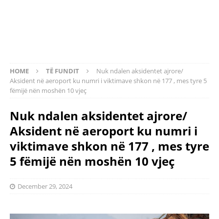
HOME
TË FUNDIT
Nuk ndalen aksidentet ajrore/
Aksident në aeroport ku numri i viktimave shkon në 177 , mes tyre 5
fëmijë nën moshën 10 vjeç
Nuk ndalen aksidentet ajrore/
Aksident në aeroport ku numri i
viktimave shkon në 177 , mes tyre
5 fëmijë nën moshën 10 vjeç
December 29, 2024