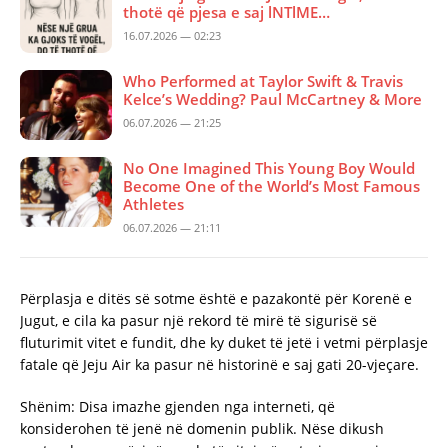
thotë që pjesa e saj lNTlME…
16.07.2026 — 02:23
Who Performed at Taylor Swift & Travis
Kelce’s Wedding? Paul McCartney & More
06.07.2026 — 21:25
No One Imagined This Young Boy Would
Become One of the World’s Most Famous
Athletes
06.07.2026 — 21:11
Përplasja e ditës së sotme është e pazakontë për Korenë e
Jugut, e cila ka pasur një rekord të mirë të sigurisë së
fluturimit vitet e fundit, dhe ky duket të jetë i vetmi përplasje
fatale që Jeju Air ka pasur në historinë e saj gati 20-vjeçare.
Shënim: Disa imazhe gjenden nga interneti, që
konsiderohen të jenë në domenin publik. Nëse dikush