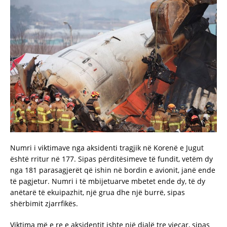
Numri i viktimave nga aksidenti tragjik në Korenë e Jugut
është rritur në 177. Sipas përditësimeve të fundit, vetëm dy
nga 181 parasagjerët që ishin në bordin e avionit, janë ende
të pagjetur. Numri i të mbijetuarve mbetet ende dy, të dy
anëtarë të ekuipazhit, një grua dhe një burrë, sipas
shërbimit zjarrfikës.
Viktima më e re e aksidentit ishte një djalë tre vjeçar, sipas