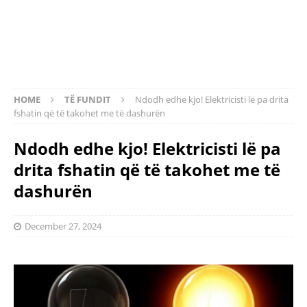
HOME
TË FUNDIT
Ndodh edhe kjo! Elektricisti lë pa drita
fshatin që të takohet me të dashurën
Ndodh edhe kjo! Elektricisti lë pa
drita fshatin që të takohet me të
dashurën
December 27, 2024