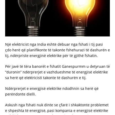
Një elektricist nga India është dëbuar nga fshati i tij pasi
çdo herë që planifikonte të takonte fshehurazi të dashurën e
tij, ndërpriste energjinë elektrike për të gjithë fshatin.
Për javë të tëra banorët e fshatit Ganespurmm u detyruan të
“duronin” ndërprerjet e vazhdueshme të energjisë elektrike
sa herë që elektricisti takonte të dashurën e tij.
Ndërprerjet e energjisë elektrike ndodhnin sa herë që
perëndonte dielli.
Askush nga fshati nuk dinte se çfarë i shkaktonte problemet
e shpeshta të energjisë, pasi kompania e energjisë elektrike