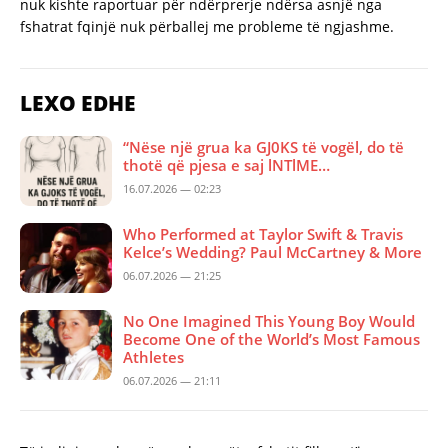
nuk kishte raportuar për ndërprerje ndërsa asnjë nga
fshatrat fqinjë nuk përballej me probleme të ngjashme.
LEXO EDHE
“Nëse një grua ka GJ0KS të vogël, do të
thotë që pjesa e saj lNTlME…
16.07.2026 — 02:23
Who Performed at Taylor Swift & Travis
Kelce’s Wedding? Paul McCartney & More
06.07.2026 — 21:25
No One Imagined This Young Boy Would
Become One of the World’s Most Famous
Athletes
06.07.2026 — 21:11