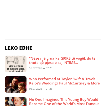
LEXO EDHE
“Nëse një grua ka GJ0KS të vogël, do të
thotë që pjesa e saj lNTlME…
16.07.2026 — 02:23
Who Performed at Taylor Swift & Travis
Kelce’s Wedding? Paul McCartney & More
06.07.2026 — 21:25
No One Imagined This Young Boy Would
Become One of the World’s Most Famous