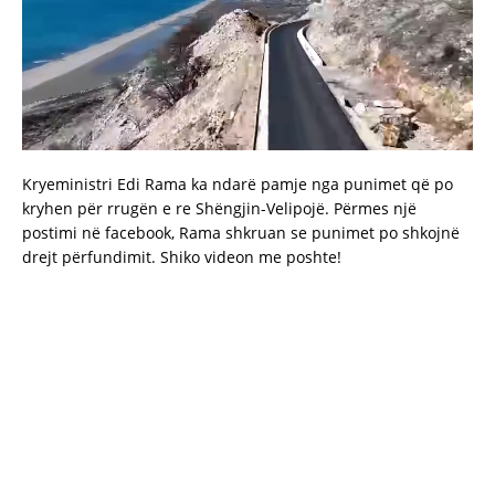
Kryeministri Edi Rama ka ndarë pamje nga punimet që po
kryhen për rrugën e re Shëngjin-Velipojë. Përmes një
postimi në facebook, Rama shkruan se punimet po shkojnë
drejt përfundimit. Shiko videon me poshte!