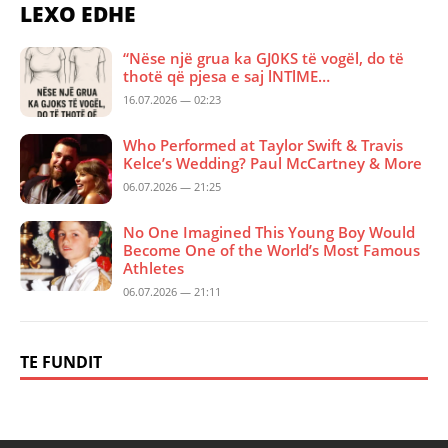
LEXO EDHE
“Nëse një grua ka GJ0KS të vogël, do të
thotë që pjesa e saj lNTlME…
16.07.2026 — 02:23
Who Performed at Taylor Swift & Travis
Kelce’s Wedding? Paul McCartney & More
06.07.2026 — 21:25
No One Imagined This Young Boy Would
Become One of the World’s Most Famous
Athletes
06.07.2026 — 21:11
TE FUNDIT