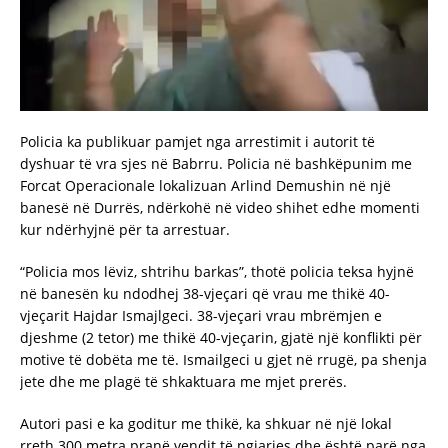
Policia ka publikuar pamjet nga arrestimit i autorit të
dyshuar të vra sjes në Babrru. Policia në bashkëpunim me
Forcat Operacionale lokalizuan Arlind Demushin në një
banesë në Durrës, ndërkohë në video shihet edhe momenti
kur ndërhyjnë për ta arrestuar.
“Policia mos lëviz, shtrihu barkas”, thotë policia teksa hyjnë
në banesën ku ndodhej 38-vjeçari që vrau me thikë 40-
vjeçarit Hajdar Ismajlgeci. 38-vjeçari vrau mbrëmjen e
djeshme (2 tetor) me thikë 40-vjeçarin, gjatë një konflikti për
motive të dobëta me të. Ismailgeci u gjet në rrugë, pa shenja
jete dhe me plagë të shkaktuara me mjet prerës.
Autori pasi e ka goditur me thikë, ka shkuar në një lokal
rreth 300 metra pranë vendit të ngjarjes dhe është parë nga