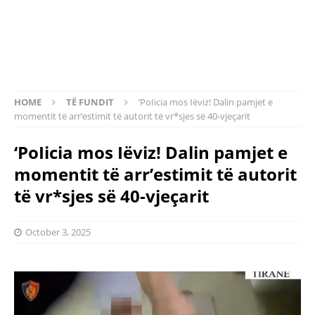
HOME
TË FUNDIT
‘PoIicia mos Iëviz! Dalin pamjet e
momentit të arr’estimit të autorit të vr*sjes së 40-vjeçarit
‘PoIicia mos Iëviz! Dalin pamjet e
momentit të arr’estimit të autorit
të vr*sjes së 40-vjeçarit
October 3, 2025