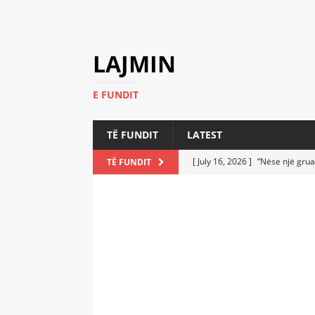
LAJMIN
E FUNDIT
TË FUNDIT
LATEST
[ July 16, 2026 ]
“Nëse një grua
TË FUNDIT
[ July 6, 2026 ]
Who Performed a
LATEST
[ July 6, 2026 ]
No One Imagine
Athletes
LATEST
[ July 6, 2026 ]
Coast Guard Fi
Everyone Stunned
LATEST