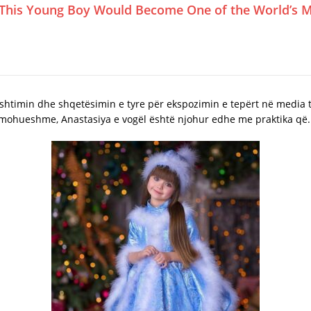
This Young Boy Would Become One of the World’s M
shtimin dhe shqetësimin e tyre për ekspozimin e tepërt në media t
pamohueshme, Anastasiya e vogël është njohur edhe me praktika që