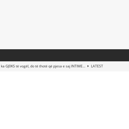
 ka GJ0KS të vogël, do të thotë që pjesa e saj lNTlME…
LATEST
t Taylor Swift & Travis Kelce’s Wedding? Paul McCartney & More
d This Young Boy Would Become One of the World’s Most Famous
nds Abandoned Vessel—The Disturbing Message Inside Leaves