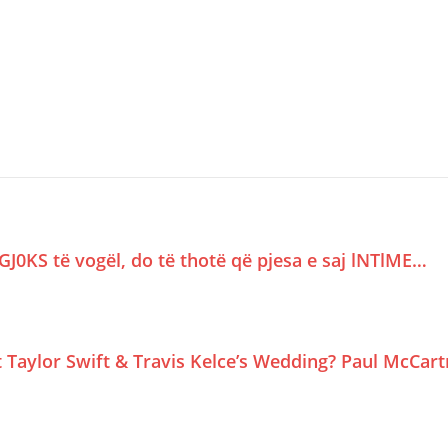
GJ0KS të vogël, do të thotë që pjesa e saj lNTlME…
Taylor Swift & Travis Kelce’s Wedding? Paul McCar