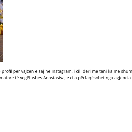
ë profil për vajzën e saj në Instagram, i cili deri më tani ka më sh
amatore të vogëlushes Anastasiya, e cila përfaqësohet nga agjenc