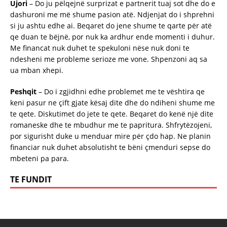
Ujori
– Do ju pëlqejnë surprizat e partnerit tuaj sot dhe do e
dashuroni me më shume pasion atë. Ndjenjat do i shprehni
si ju ashtu edhe ai. Beqaret do jene shume te qarte për atë
qe duan te bëjnë, por nuk ka ardhur ende momenti i duhur.
Me financat nuk duhet te spekuloni nëse nuk doni te
ndesheni me probleme serioze me vone. Shpenzoni aq sa
ua mban xhepi.
Peshqit
– Do i zgjidhni edhe problemet me te vështira qe
keni pasur ne çift gjate kësaj dite dhe do ndiheni shume me
te qete. Diskutimet do jete te qete. Beqaret do kenë një dite
romaneske dhe te mbudhur me te papritura. Shfrytëzojeni,
por sigurisht duke u menduar mire për çdo hap. Ne planin
financiar nuk duhet absolutisht te bëni çmenduri sepse do
mbeteni pa para.
TE FUNDIT