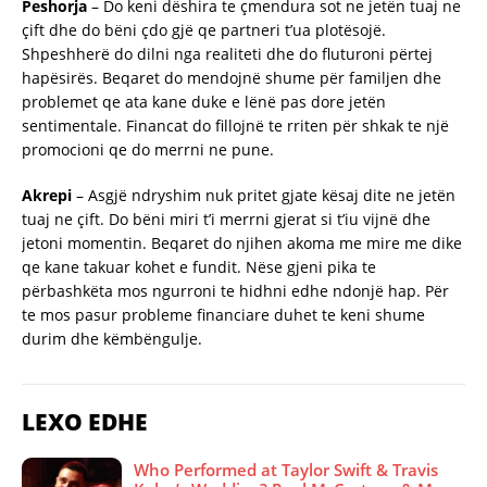
Peshorja
– Do keni dëshira te çmendura sot ne jetën tuaj ne
çift dhe do bëni çdo gjë qe partneri t’ua plotësojë.
Shpeshherë do dilni nga realiteti dhe do fluturoni përtej
hapësirës. Beqaret do mendojnë shume për familjen dhe
problemet qe ata kane duke e lënë pas dore jetën
sentimentale. Financat do fillojnë te rriten për shkak te një
promocioni qe do merrni ne pune.
Akrepi
– Asgjë ndryshim nuk pritet gjate kësaj dite ne jetën
tuaj ne çift. Do bëni miri t’i merrni gjerat si t’iu vijnë dhe
jetoni momentin. Beqaret do njihen akoma me mire me dike
qe kane takuar kohet e fundit. Nëse gjeni pika te
përbashkëta mos ngurroni te hidhni edhe ndonjë hap. Për
te mos pasur probleme financiare duhet te keni shume
durim dhe këmbëngulje.
LEXO EDHE
Who Performed at Taylor Swift & Travis