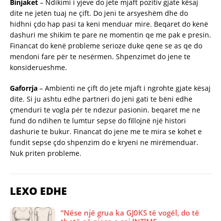
Binjaket
– Ndikimi i yjeve do jete mjaft pozitiv gjate kësaj
dite ne jetën tuaj ne çift. Do jeni te arsyeshëm dhe do
hidhni çdo hap pasi ta keni menduar mire. Beqaret do kenë
dashuri me shikim te pare ne momentin qe me pak e presin.
Financat do kenë probleme serioze duke qene se as qe do
mendoni fare për te nesërmen. Shpenzimet do jene te
konsiderueshme.
Gaforrja
– Ambienti ne çift do jete mjaft i ngrohte gjate kësaj
dite. Si ju ashtu edhe partneri do jeni gati te bëni edhe
çmenduri te vogla për te ndezur pasionin. beqaret me ne
fund do ndihen te lumtur sepse do fillojnë një histori
dashurie te bukur. Financat do jene me te mira se kohet e
fundit sepse çdo shpenzim do e kryeni ne mirëmenduar.
Nuk priten probleme.
LEXO EDHE
“Nëse një grua ka GJ0KS të vogël, do të