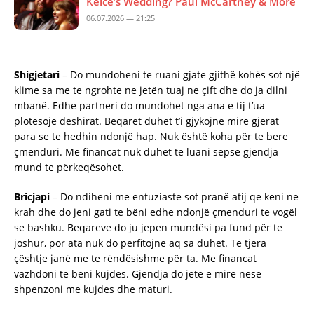
Kelce’s Wedding? Paul McCartney & More
06.07.2026 — 21:25
Shigjetari
– Do mundoheni te ruani gjate gjithë kohës sot një
klime sa me te ngrohte ne jetën tuaj ne çift dhe do ja dilni
mbanë. Edhe partneri do mundohet nga ana e tij t’ua
plotësojë dëshirat. Beqaret duhet t’i gjykojnë mire gjerat
para se te hedhin ndonjë hap. Nuk është koha për te bere
çmenduri. Me financat nuk duhet te luani sepse gjendja
mund te përkeqësohet.
Bricjapi
– Do ndiheni me entuziaste sot pranë atij qe keni ne
krah dhe do jeni gati te bëni edhe ndonjë çmenduri te vogël
se bashku. Beqareve do ju jepen mundësi pa fund për te
joshur, por ata nuk do përfitojnë aq sa duhet. Te tjera
çështje janë me te rëndësishme për ta. Me financat
vazhdoni te bëni kujdes. Gjendja do jete e mire nëse
shpenzoni me kujdes dhe maturi.