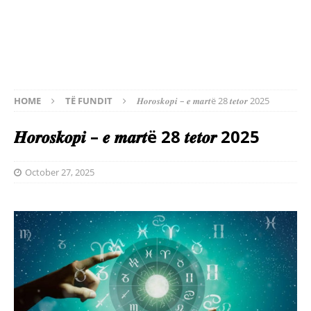
HOME
TË FUNDIT
𝑯𝒐𝒓𝒐𝒔𝒌𝒐𝒑𝒊 – 𝒆 𝒎𝒂𝒓𝒕ë 28 𝒕𝒆𝒕𝒐𝒓 2025
𝑯𝒐𝒓𝒐𝒔𝒌𝒐𝒑𝒊 – 𝒆 𝒎𝒂𝒓𝒕ë 28 𝒕𝒆𝒕𝒐𝒓 2025
October 27, 2025