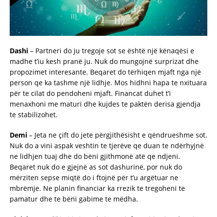
Dashi
– Partneri do ju tregoje sot se është një kënaqësi e
madhe t’iu kesh pranë ju. Nuk do mungojnë surprizat dhe
propozimet interesante. Beqaret do tërhiqen mjaft nga një
person qe ka tashme një lidhje. Mos hidhni hapa te nxituara
për te cilat do pendoheni mjaft. Financat duhet t’i
menaxhoni me maturi dhe kujdes te paktën derisa gjendja
te stabilizohet.
Demi
– Jeta ne çift do jete përgjithësisht e qëndrueshme sot.
Nuk do a vini aspak veshtin te tjerëve qe duan te ndërhyjnë
ne lidhjen tuaj dhe do bëni gjithmonë atë qe ndjeni.
Beqaret nuk do e gjejnë as sot dashurinë, por nuk do
mërziten sepse miqtë do i ftojnë për t’u argëtuar ne
mbrëmje. Ne planin financiar ka rrezik te tregoheni te
pamatur dhe te bëni gabime te mëdha.