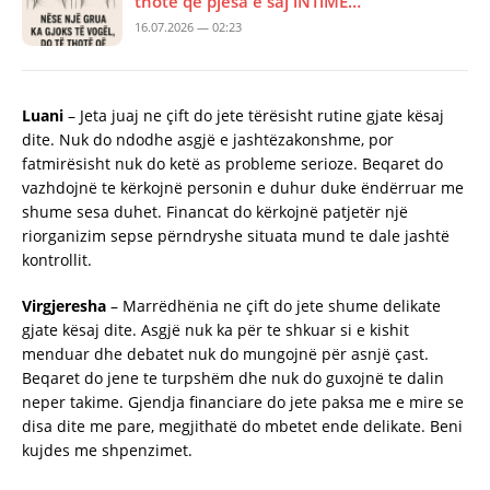
thotë që pjesa e saj lNTlME…
16.07.2026 — 02:23
Luani
– Jeta juaj ne çift do jete tërësisht rutine gjate kësaj
dite. Nuk do ndodhe asgjë e jashtëzakonshme, por
fatmirësisht nuk do ketë as probleme serioze. Beqaret do
vazhdojnë te kërkojnë personin e duhur duke ëndërruar me
shume sesa duhet. Financat do kërkojnë patjetër një
riorganizim sepse përndryshe situata mund te dale jashtë
kontrollit.
Virgjeresha
– Marrëdhënia ne çift do jete shume delikate
gjate kësaj dite. Asgjë nuk ka për te shkuar si e kishit
menduar dhe debatet nuk do mungojnë për asnjë çast.
Beqaret do jene te turpshëm dhe nuk do guxojnë te dalin
neper takime. Gjendja financiare do jete paksa me e mire se
disa dite me pare, megjithatë do mbetet ende delikate. Beni
kujdes me shpenzimet.