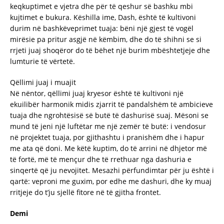
keqkuptimet e vjetra dhe për të qeshur së bashku mbi
kujtimet e bukura. Këshilla ime, Dash, është të kultivoni
durim në bashkëveprimet tuaja: bëni një gjest të vogël
mirësie pa pritur asgjë në këmbim, dhe do të shihni se si
rrjeti juaj shoqëror do të bëhet një burim mbështetjeje dhe
lumturie të vërtetë.
Qëllimi juaj i muajit
Në nëntor, qëllimi juaj kryesor është të kultivoni një
ekuilibër harmonik midis zjarrit të pandalshëm të ambicieve
tuaja dhe ngrohtësisë së butë të dashurisë suaj. Mësoni se
mund të jeni një luftëtar me një zemër të butë: i vendosur
në projektet tuaja, por gjithashtu i pranishëm dhe i hapur
me ata që doni. Me këtë kuptim, do të arrini në dhjetor më
të fortë, më të mençur dhe të rrethuar nga dashuria e
sinqertë që ju nevojitet. Mesazhi përfundimtar për ju është i
qartë: veproni me guxim, por edhe me dashuri, dhe ky muaj
rritjeje do t’ju sjellë fitore në të gjitha frontet.
Demi