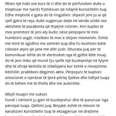
filloni një hobi ose kurs të ri dhe do të përfundoni duke u
miqësuar me njerëz frymëzues që ndajnë kuriozitetin tuaj.
Edhe miqësitë e gjata do të ringjallen: shpesh jeni ju ai që
sjell gjëra të reja, duke sugjeruar dalje në vende unike ose
aktivitete të pazakonta që thyejnë rutinën. Kini kujdes të
mos premtoni të jeni aty kudo: nëse përpiqeni të mos
humbisni asgjë, rrezikoni të mos e shijoni momentin. Është
më mirë të zgjidhni me zemrën tuaj dhe t’u kushtoni kohë
cilësore atyre që janë më afër jush. Dhurata juaj për të
komunikuar lehtë do të vlerësohet nga të gjithë këtë muaj:
do të jeni miku që mund t’ju sjellë një buzëqeshje në fytyrë
dhe të ofrojë këshilla të shkëlqyera kur është e nevojshme.
Këshillë: praktikoni dëgjimin aktiv. Përpiquni të kuptoni
emocionet e njerëzve të tjerë përtej fjalëve dhe lidhjet tuaja
do të bëhen më të thella dhe më autentike.
Mbyll muajin me sukses
Fundi i nëntorit ju gjen të buzëqeshur dhe të pasuruar nga
përvojat tuaja. Qëllimi juaj, Binjakë, është të mësoni të
kanalizoni kuriozitetin tuaj të ekzagjeruar në drejtime