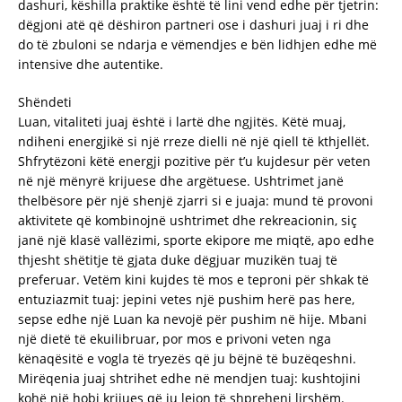
dashuri, këshilla praktike është të lini vend edhe për tjetrin:
dëgjoni atë që dëshiron partneri ose i dashuri juaj i ri dhe
do të zbuloni se ndarja e vëmendjes e bën lidhjen edhe më
intensive dhe autentike.
Shëndeti
Luan, vitaliteti juaj është i lartë dhe ngjitës. Këtë muaj,
ndiheni energjikë si një rreze dielli në një qiell të kthjellët.
Shfrytëzoni këtë energji pozitive për t’u kujdesur për veten
në një mënyrë krijuese dhe argëtuese. Ushtrimet janë
thelbësore për një shenjë zjarri si e juaja: mund të provoni
aktivitete që kombinojnë ushtrimet dhe rekreacionin, siç
janë një klasë vallëzimi, sporte ekipore me miqtë, apo edhe
thjesht shëtitje të gjata duke dëgjuar muzikën tuaj të
preferuar. Vetëm kini kujdes të mos e teproni për shkak të
entuziazmit tuaj: jepini vetes një pushim herë pas here,
sepse edhe një Luan ka nevojë për pushim në hije. Mbani
një dietë të ekuilibruar, por mos e privoni veten nga
kënaqësitë e vogla të tryezës që ju bëjnë të buzëqeshni.
Mirëqenia juaj shtrihet edhe në mendjen tuaj: kushtojini
kohë një hobi krijues që ju lejon të shpreheni lirshëm.