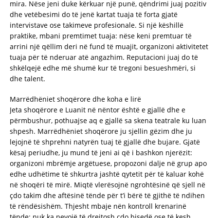
mira. Nëse jeni duke kërkuar një punë, qëndrimi juaj pozitiv
dhe vetëbesimi do të jenë kartat tuaja të forta gjatë
intervistave ose takimeve profesionale. Si një këshillë
praktike, mbani premtimet tuaja: nëse keni premtuar të
arrini një qëllim deri në fund të muajit, organizoni aktivitetet
tuaja për të nderuar atë angazhim. Reputacioni juaj do të
shkëlqejë edhe më shumë kur të tregoni besueshmëri, si
dhe talent.
Marrëdhëniet shoqërore dhe koha e lirë
Jeta shoqërore e Luanit në nëntor është e gjallë dhe e
përmbushur, pothuajse aq e gjallë sa skena teatrale ku luan
shpesh. Marrëdhëniet shoqërore ju sjellin gëzim dhe ju
lejojnë të shprehni natyrën tuaj të gjallë dhe bujare. Gjatë
kësaj periudhe, ju mund të jeni ai që i bashkon njerëzit:
organizoni mbrëmje argëtuese, propozoni dalje në grup apo
edhe udhëtime të shkurtra jashtë qytetit për të kaluar kohë
në shoqëri të mirë. Miqtë vlerësojnë ngrohtësinë që sjell në
çdo takim dhe aftësinë tënde për t’i bërë të gjithë të ndihen
të rëndësishëm. Thjesht mbaje nën kontroll krenarinë
tënde: nuk ka nevojë të drejtosh çdo bisedë ose të kesh