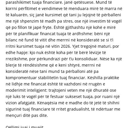
parashikimet tuaja financiare. janë qetësuese. Mund të
korrni përfitimet e vendimeve të menduara mirë të marra në
të kaluarën, siç janë kursimet që tani ju lejojnë të përballeni
me një shpenzim të madh pa stres, ose një investim të vogël
që po fillon të japë fryte. Është gjithashtu një kohë e mirë
për të planifikuar financat tuaja të ardhshme: bëni një
bilanc në fund të vitit dhe merrni në konsideratë se si t’i
rritni kursimet tuaja në vitin 2026. Yjet tregojnë maturi, por
edhe hapje: kjo nuk është koha për të bërë lëvizje të
rrezikshme, por përkundrazi për t’u konsoliduar. Nëse ka një
blerje të rëndësishme që e keni shtyrë, merrni në
konsideratë nëse tani mund ta përballoni atë pa
kompromentuar stabilitetin tuaj financiar. Këshilla praktike
në lidhje me financat është të vazhdoni në rrugën e
moderimit inteligjent: trajtojeni veten me një dhuratë ose
një luks të vogël për të festuar sukseset tuaja, por ruani një
vizion afatgjatë. Kënaqësia më e madhe do të jetë të shihni
sigurinë tuaj financiare të rritet gradualisht, të ndërtuar me
mençuri ditë pas dite.
Qëllimi juaj i muajit