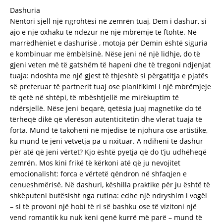
Dashuria
Nëntori sjell një ngrohtësi në zemrën tuaj, Dem i dashur, si
ajo e një oxhaku të ndezur në një mbrëmje të ftohtë. Në
marrëdhëniet e dashurisë , motoja për Demin është siguria
e kombinuar me ëmbëlsinë. Nëse jeni në një lidhje, do të
gjeni veten më të gatshëm të hapeni dhe të tregoni ndjenjat
tuaja: ndoshta me një gjest të thjeshtë si përgatitja e pjatës
së preferuar të partnerit tuaj ose planifikimi i një mbrëmjeje
të qetë në shtëpi, të mbështjellë me mirëkuptim të
ndërsjellë. Nëse jeni beqarë, qetësia juaj magnetike do të
tërheqë dikë që vlerëson autenticitetin dhe vlerat tuaja të
forta. Mund të takoheni në mjedise të njohura ose artistike,
ku mund të jeni vetvetja pa u nxituar. A ndiheni të dashur
për atë që jeni vërtet? Kjo është pyetja që do t’ju udhëheqë
zemrën. Mos kini frikë të kërkoni atë që ju nevojitet
emocionalisht: forca e vërtetë qëndron në shfaqjen e
cenueshmërisë. Në dashuri, këshilla praktike për ju është të
shkëputeni butësisht nga rutina: edhe një ndryshim i vogël
– si të provoni një hobi të ri së bashku ose të vizitoni një
vend romantik ku nuk keni qenë kurrë më parë – mund të