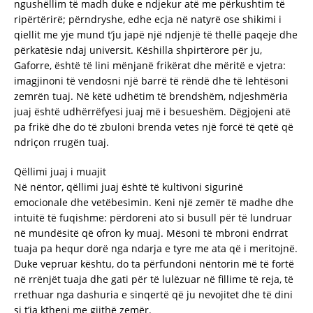
ngushëllim të madh duke e ndjekur atë me përkushtim të
ripërtërirë; përndryshe, edhe ecja në natyrë ose shikimi i
qiellit me yje mund t’ju japë një ndjenjë të thellë paqeje dhe
përkatësie ndaj universit. Këshilla shpirtërore për ju,
Gaforre, është të lini mënjanë frikërat dhe mëritë e vjetra:
imagjinoni të vendosni një barrë të rëndë dhe të lehtësoni
zemrën tuaj. Në këtë udhëtim të brendshëm, ndjeshmëria
juaj është udhërrëfyesi juaj më i besueshëm. Dëgjojeni atë
pa frikë dhe do të zbuloni brenda vetes një forcë të qetë që
ndriçon rrugën tuaj.
Qëllimi juaj i muajit
Në nëntor, qëllimi juaj është të kultivoni sigurinë
emocionale dhe vetëbesimin. Keni një zemër të madhe dhe
intuitë të fuqishme: përdoreni ato si busull për të lundruar
në mundësitë që ofron ky muaj. Mësoni të mbroni ëndrrat
tuaja pa hequr dorë nga ndarja e tyre me ata që i meritojnë.
Duke vepruar kështu, do ta përfundoni nëntorin më të fortë
në rrënjët tuaja dhe gati për të lulëzuar në fillime të reja, të
rrethuar nga dashuria e sinqertë që ju nevojitet dhe të dini
si t’ia ktheni me gjithë zemër.