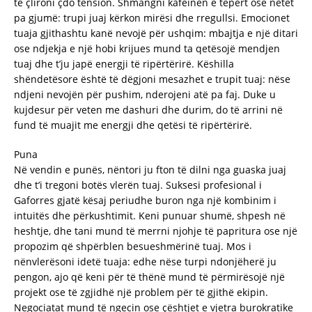
të çlironi çdo tension. Shmangni kafeinën e tepërt ose netët
pa gjumë: trupi juaj kërkon mirësi dhe rregullsi. Emocionet
tuaja gjithashtu kanë nevojë për ushqim: mbajtja e një ditari
ose ndjekja e një hobi krijues mund ta qetësojë mendjen
tuaj dhe t’ju japë energji të ripërtërirë. Këshilla
shëndetësore është të dëgjoni mesazhet e trupit tuaj: nëse
ndjeni nevojën për pushim, nderojeni atë pa faj. Duke u
kujdesur për veten me dashuri dhe durim, do të arrini në
fund të muajit me energji dhe qetësi të ripërtërirë.
Puna
Në vendin e punës, nëntori ju fton të dilni nga guaska juaj
dhe t’i tregoni botës vlerën tuaj. Suksesi profesional i
Gaforres gjatë kësaj periudhe buron nga një kombinim i
intuitës dhe përkushtimit. Keni punuar shumë, shpesh në
heshtje, dhe tani mund të merrni njohje të papritura ose një
propozim që shpërblen besueshmërinë tuaj. Mos i
nënvlerësoni idetë tuaja: edhe nëse turpi ndonjëherë ju
pengon, ajo që keni për të thënë mund të përmirësojë një
projekt ose të zgjidhë një problem për të gjithë ekipin.
Negociatat mund të ngecin ose çështjet e vjetra burokratike