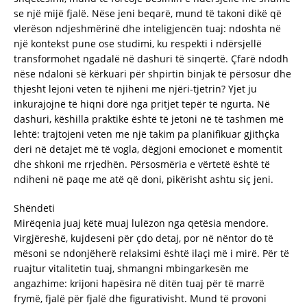
se një mijë fjalë. Nëse jeni beqarë, mund të takoni dikë që
vlerëson ndjeshmërinë dhe inteligjencën tuaj: ndoshta në
një kontekst pune ose studimi, ku respekti i ndërsjellë
transformohet ngadalë në dashuri të sinqertë. Çfarë ndodh
nëse ndaloni së kërkuari për shpirtin binjak të përsosur dhe
thjesht lejoni veten të njiheni me njëri-tjetrin? Yjet ju
inkurajojnë të hiqni dorë nga pritjet tepër të ngurta. Në
dashuri, këshilla praktike është të jetoni në të tashmen më
lehtë: trajtojeni veten me një takim pa planifikuar gjithçka
deri në detajet më të vogla, dëgjoni emocionet e momentit
dhe shkoni me rrjedhën. Përsosmëria e vërtetë është të
ndiheni në paqe me atë që doni, pikërisht ashtu siç jeni.
Shëndeti
Mirëqenia juaj këtë muaj lulëzon nga qetësia mendore.
Virgjëreshë, kujdeseni për çdo detaj, por në nëntor do të
mësoni se ndonjëherë relaksimi është ilaçi më i mirë. Për të
ruajtur vitalitetin tuaj, shmangni mbingarkesën me
angazhime: krijoni hapësira në ditën tuaj për të marrë
frymë, fjalë për fjalë dhe figurativisht. Mund të provoni