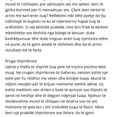
mund të rishfaqen, por adresojini ato me qetësi: keni të
gjitha burimet për t’i menaxhuar ato. Çfarë doni vërtet të
arrini me karrierën tuaj? Reflektimi mbi këtë pyetje do t’ju
ndihmojë të kuptoni se ku të ndërmerrni hapat tuaj të
ardhshëm. Si një këshillë praktike, mos kini frikë të kërkoni
mbështetje ose këshilla nga kolegë të besuar: duke
bashkëpunuar dhe duke treguar anën tuaj njerëzore edhe
në punë, do të gjeni aleatë të vlefshëm dhe do të arrini
rezultate më të forta.
Rruga Shpirtërore
Ujërat e thella të shpirtit tuaj janë në trazira pozitive këtë
muaj. Në rrugën shpirtërore të Gaforres, nëntori është një
kohë për t’u rilidhur me veten dhe bindjet tuaja. Mund të
ndjeni nevojën për të krijuar momente vetmie aktive, siç
është meditimi nën dritën e butë të qirinjve ose thjesht të
qenit në heshtje dhe të dëgjoni ndjenjat tuaja. Njohuri të
rëndësishme mund të shfaqen në ëndrra ose në ato
momente të qeta kur i lini instinktet tuaja të flasin. Nëse
keni një praktikë shpirtërore ose fetare, do të gjeni