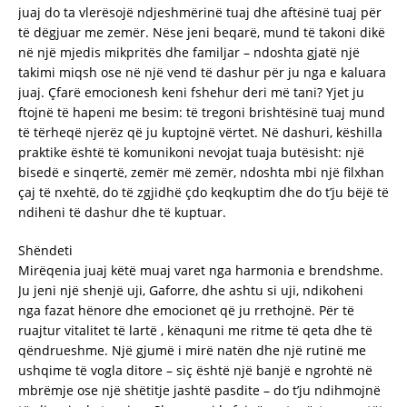
juaj do ta vlerësojë ndjeshmërinë tuaj dhe aftësinë tuaj për
të dëgjuar me zemër. Nëse jeni beqarë, mund të takoni dikë
në një mjedis mikpritës dhe familjar – ndoshta gjatë një
takimi miqsh ose në një vend të dashur për ju nga e kaluara
juaj. Çfarë emocionesh keni fshehur deri më tani? Yjet ju
ftojnë të hapeni me besim: të tregoni brishtësinë tuaj mund
të tërheqë njerëz që ju kuptojnë vërtet. Në dashuri, këshilla
praktike është të komunikoni nevojat tuaja butësisht: një
bisedë e sinqertë, zemër më zemër, ndoshta mbi një filxhan
çaj të nxehtë, do të zgjidhë çdo keqkuptim dhe do t’ju bëjë të
ndiheni të dashur dhe të kuptuar.
Shëndeti
Mirëqenia juaj këtë muaj varet nga harmonia e brendshme.
Ju jeni një shenjë uji, Gaforre, dhe ashtu si uji, ndikoheni
nga fazat hënore dhe emocionet që ju rrethojnë. Për të
ruajtur vitalitet të lartë , kënaquni me ritme të qeta dhe të
qëndrueshme. Një gjumë i mirë natën dhe një rutinë me
ushqime të vogla ditore – siç është një banjë e ngrohtë në
mbrëmje ose një shëtitje jashtë pasdite – do t’ju ndihmojnë