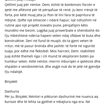
Qëllimi juaj për nëntor, Dem, është të kombinoni forcën e
qetë me aftësinë për të përqafuar të renë. Ju keni rrënjë të
forta, por këtë muaj jeta ju fton të lini fara të papritura të
mbijnë. Qoftë një emocion i ndarë hapur, një ndryshim në
rutinë apo një projekt inovativ pune, përqafojini këto
mundësi me besim. Logjika juaj proverbiale e shëndoshë do
t’ju mbështesë ndërsa hapeni veten ndaj sfidave të buta dhe
konstruktive. Deri në fund të muajit, do ta gjeni veten të
rritur, më të pasur brenda dhe jashtë: të fortë në siguritë
tuaja, por edhe më fleksibël. Mos harroni, Dem: stabiliteti
juaj është themeli nga i cili mund të eksploroni botën pa
humbur veten. Këtë nëntor, merrni mburojën e qetësisë dhe
shpatën e vendosmërisë, dhe asgjë nuk do të jetë në gjendje
t’ju ndalojë.
Binjakët
Dashuria
Për ju, Binjakë, Nëntori e pikturon dashurinë me nuanca aq
kurioze dhe të lehta sa gjethet e mbajtura nga era. Në