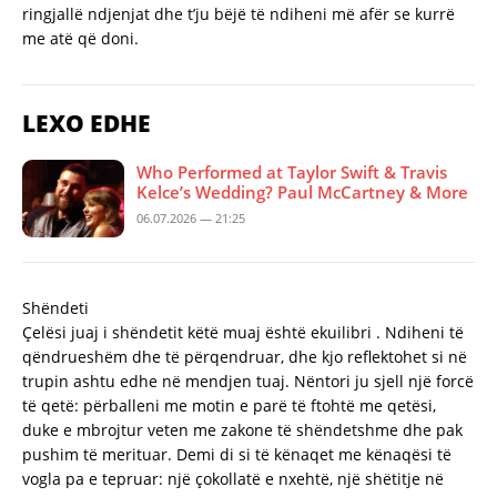
ringjallë ndjenjat dhe t’ju bëjë të ndiheni më afër se kurrë
me atë që doni.
LEXO EDHE
Who Performed at Taylor Swift & Travis
Kelce’s Wedding? Paul McCartney & More
06.07.2026 — 21:25
Shëndeti
Çelësi juaj i shëndetit këtë muaj është ekuilibri . Ndiheni të
qëndrueshëm dhe të përqendruar, dhe kjo reflektohet si në
trupin ashtu edhe në mendjen tuaj. Nëntori ju sjell një forcë
të qetë: përballeni me motin e parë të ftohtë me qetësi,
duke e mbrojtur veten me zakone të shëndetshme dhe pak
pushim të merituar. Demi di si të kënaqet me kënaqësi të
vogla pa e tepruar: një çokollatë e nxehtë, një shëtitje në