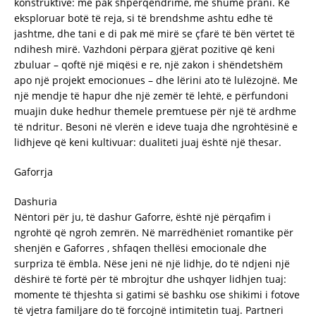
konstruktive: më pak shpërqendrime, më shumë prani. Ke
eksploruar botë të reja, si të brendshme ashtu edhe të
jashtme, dhe tani e di pak më mirë se çfarë të bën vërtet të
ndihesh mirë. Vazhdoni përpara gjërat pozitive që keni
zbuluar – qoftë një miqësi e re, një zakon i shëndetshëm
apo një projekt emocionues – dhe lërini ato të lulëzojnë. Me
një mendje të hapur dhe një zemër të lehtë, e përfundoni
muajin duke hedhur themele premtuese për një të ardhme
të ndritur. Besoni në vlerën e ideve tuaja dhe ngrohtësinë e
lidhjeve që keni kultivuar: dualiteti juaj është një thesar.
Gaforrja
Dashuria
Nëntori për ju, të dashur Gaforre, është një përqafim i
ngrohtë që ngroh zemrën. Në marrëdhëniet romantike për
shenjën e Gaforres , shfaqen thellësi emocionale dhe
surpriza të ëmbla. Nëse jeni në një lidhje, do të ndjeni një
dëshirë të fortë për të mbrojtur dhe ushqyer lidhjen tuaj:
momente të thjeshta si gatimi së bashku ose shikimi i fotove
të vjetra familjare do të forcojnë intimitetin tuaj. Partneri