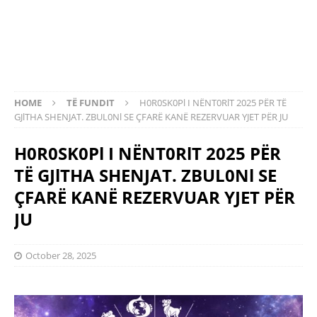
HOME
TË FUNDIT
H0R0SK0Pl I NËNT0RlT 2025 PËR TË
GJlTHA SHENJAT. ZBUL0Nl SE ÇFARË KANË REZERVUAR YJET PËR JU
H0R0SK0Pl I NËNT0RlT 2025 PËR
TË GJlTHA SHENJAT. ZBUL0Nl SE
ÇFARË KANË REZERVUAR YJET PËR
JU
October 28, 2025