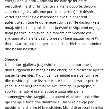
energji dhe kuptim – ndoshta me dikë që mund të
përputhet me shpirtin tuaj të zjarrtë. Sidoqoftë, dëgjoni
zemrën tuaj të vrullshme por të sinqertë. Çfarë dëshironi
vërtet nga thellësia e marrëdhënieve tuaja? Lëreni
autenticitetin tuaj të udhëheqë çdo gjest. Në dashuri këtë
muaj, një këshillë praktike për ju është të shprehni ndjenjat
tuaja pa frikë: planifikoni një mbrëmje të veçantë ose
shkruani ato fjalë të dashura që nuk keni guxuar kurrë t’i
thoni. Guximi juaj i sinqertë do të shpërblehet me intimitet
dhe besim në rritje.
Shëndeti
Në nëntor, gjallëria juaj është në qiell të hapur dhe kjo
duket. Zgjoheni në mëngjes me energjinë e freskët të ajrit të
pastër të vjeshtës. Trupi juaj i përgjigjet mirë ushtrimeve
dhe dëshirës për të lëvizur: është koha e përsosur për të
kanalizuar energjinë tuaj në aktivitete që ju pëlqejnë, si
sportet në natyrë ose shëtitjet e gjata nën pemë
shumëngjyrëshe. Megjithatë, ruajeni ekuilibrin tuaj: edhe
një shenjë e fortë dhe dinamike si Dashi ka nevojë për
pushim dhe shërim të brendshëm. Mund të provoni teknika