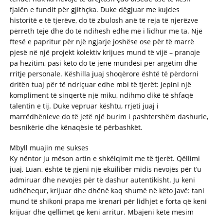
fjalën e fundit për gjithçka. Duke dëgjuar me kujdes
historitë e të tjerëve, do të zbulosh anë të reja të njerëzve
përreth teje dhe do të ndihesh edhe më i lidhur me ta. Një
ftesë e papritur për një ngjarje joshëse ose për të marrë
pjesë në një projekt kolektiv krijues mund të vijë – pranoje
pa hezitim, pasi këto do të jenë mundësi për argëtim dhe
rritje personale. Këshilla juaj shoqërore është të përdorni
dritën tuaj për të ndriçuar edhe mbi të tjerët: jepini një
kompliment të sinqertë një miku, ndihmo dikë të shfaqë
talentin e tij. Duke vepruar kështu, rrjeti juaj i
marrëdhënieve do të jetë një burim i pashtershëm dashurie,
besnikërie dhe kënaqësie të përbashkët.
Mbyll muajin me sukses
Ky nëntor ju mëson artin e shkëlqimit me të tjerët. Qëllimi
juaj, Luan, është të gjeni një ekuilibër midis nevojës për t’u
admiruar dhe nevojës për të dashur autentikisht. Ju keni
udhëhequr, krijuar dhe dhënë kaq shumë në këto javë: tani
mund të shikoni prapa me krenari për lidhjet e forta që keni
krijuar dhe qëllimet që keni arritur. Mbajeni këtë mësim