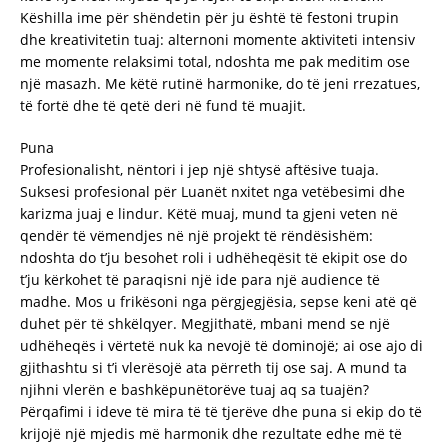
Këshilla ime për shëndetin për ju është të festoni trupin
dhe kreativitetin tuaj: alternoni momente aktiviteti intensiv
me momente relaksimi total, ndoshta me pak meditim ose
një masazh. Me këtë rutinë harmonike, do të jeni rrezatues,
të fortë dhe të qetë deri në fund të muajit.
Puna
Profesionalisht, nëntori i jep një shtysë aftësive tuaja.
Suksesi profesional për Luanët nxitet nga vetëbesimi dhe
karizma juaj e lindur. Këtë muaj, mund ta gjeni veten në
qendër të vëmendjes në një projekt të rëndësishëm:
ndoshta do t’ju besohet roli i udhëheqësit të ekipit ose do
t’ju kërkohet të paraqisni një ide para një audience të
madhe. Mos u frikësoni nga përgjegjësia, sepse keni atë që
duhet për të shkëlqyer. Megjithatë, mbani mend se një
udhëheqës i vërtetë nuk ka nevojë të dominojë; ai ose ajo di
gjithashtu si t’i vlerësojë ata përreth tij ose saj. A mund ta
njihni vlerën e bashkëpunëtorëve tuaj aq sa tuajën?
Përqafimi i ideve të mira të të tjerëve dhe puna si ekip do të
krijojë një mjedis më harmonik dhe rezultate edhe më të