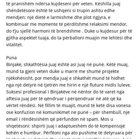
të pranishëm ndërsa kujdeseni për veten. Këshilla juaj
shëndetësore është të ushqeni si trupin ashtu edhe
mendjen: një dietë e larmishme dhe plot ngjyra, e
kombinuar me momente të përditshme relaksimi mendor,
do t’ju sjellë harmoni të brendshme . Duke u kujdesur për të
gjitha aspektet tuaja, do ta përballoni muajin me lehtësi dhe
vitalitet.
Puna
Binjakë, shkathtësia juaj është asi juaj në punë. Këtë muaj,
mund ta gjeni veten duke u marrë me shumë projekte
njëkohësisht, por mendja juaj e shkathët mund të hidhet
nga një detyrë në tjetrën me hirin e një fluture midis luleve.
Suksesi profesional i Binjakëve në nëntor do të varet nga
aftësia juaj për të qëndruar i përqendruar në atë që ka
vërtet rëndësi. Në fillim të muajit, mund të ketë disa vonesa
ose konfuzion në komunikimet në punë – për shembull, një
email i rëndësishëm që përfundon në spam. Mos u
shqetësoni: shpirti juaj i adaptueshëm do të kompensojë
kohën e humbur. Përfitoni nga ato pushime të detyruara për