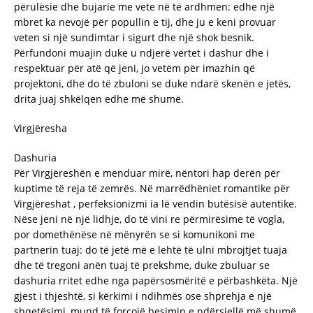
përulësie dhe bujarie me vete në të ardhmen: edhe një
mbret ka nevojë për popullin e tij, dhe ju e keni provuar
veten si një sundimtar i sigurt dhe një shok besnik.
Përfundoni muajin duke u ndjerë vërtet i dashur dhe i
respektuar për atë që jeni, jo vetëm për imazhin që
projektoni, dhe do të zbuloni se duke ndarë skenën e jetës,
drita juaj shkëlqen edhe më shumë.
Virgjëresha
Dashuria
Për Virgjëreshën e menduar mirë, nëntori hap derën për
kuptime të reja të zemrës. Në marrëdhëniet romantike për
Virgjëreshat , perfeksionizmi ia lë vendin butësisë autentike.
Nëse jeni në një lidhje, do të vini re përmirësime të vogla,
por domethënëse në mënyrën se si komunikoni me
partnerin tuaj: do të jetë më e lehtë të ulni mbrojtjet tuaja
dhe të tregoni anën tuaj të prekshme, duke zbuluar se
dashuria rritet edhe nga papërsosmëritë e përbashkëta. Një
gjest i thjeshtë, si kërkimi i ndihmës ose shprehja e një
shqetësimi, mund të forcojë besimin e ndërsjellë më shumë