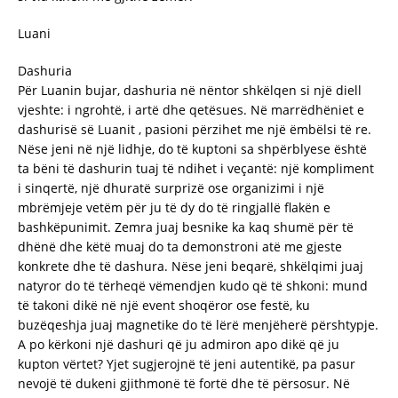
Luani
Dashuria
Për Luanin bujar, dashuria në nëntor shkëlqen si një diell
vjeshte: i ngrohtë, i artë dhe qetësues. Në marrëdhëniet e
dashurisë së Luanit , pasioni përzihet me një ëmbëlsi të re.
Nëse jeni në një lidhje, do të kuptoni sa shpërblyese është
ta bëni të dashurin tuaj të ndihet i veçantë: një kompliment
i sinqertë, një dhuratë surprizë ose organizimi i një
mbrëmjeje vetëm për ju të dy do të ringjallë flakën e
bashkëpunimit. Zemra juaj besnike ka kaq shumë për të
dhënë dhe këtë muaj do ta demonstroni atë me gjeste
konkrete dhe të dashura. Nëse jeni beqarë, shkëlqimi juaj
natyror do të tërheqë vëmendjen kudo që të shkoni: mund
të takoni dikë në një event shoqëror ose festë, ku
buzëqeshja juaj magnetike do të lërë menjëherë përshtypje.
A po kërkoni një dashuri që ju admiron apo dikë që ju
kupton vërtet? Yjet sugjerojnë të jeni autentikë, pa pasur
nevojë të dukeni gjithmonë të fortë dhe të përsosur. Në