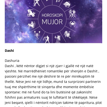
Dashi
Dashuria
Dashi , këtë nëntor digjet si një zjarr i gjallë në një natë
vjeshte. Në marrëdhëniet romantike për shenjën e Dashit ,
pasioni përzihet me një dëshirë të re për mirëkuptim të
thellë. Nëse jeni në një lidhje, mund ta surprizoni partnerin
tuaj me shpërthime të sinqerta dhe momente ëmbëlsie
spontane: më në fund do ta lini butësinë që zakonisht
fshihni pas armaturës suaj të luftëtarit të shkëlqejë. Nëse
jeni beqarë, qielli i nëntorit ndriçon takime të papritura, plot