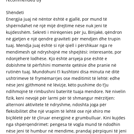
Shëndeti
Energjia juaj në nëntor është e gjallë, por mund të
shpërndahet në një mijë drejtime nëse nuk jeni të
kujdesshëm. Sekreti i mirëqenies për ju, Binjakë, qëndron
në gjetjen e një qendre graviteti për mendjen dhe trupin
tuaj. Mendja juaj është si një qiell i përshkuar nga re
mendimesh që ndryshojnë me shpejtësi: interesante, por
ndonjëherë lodhëse. Kjo është arsyeja pse është e
dobishme të përfshini momente qetësie dhe pranie në
rutinën tuaj. Mundohuni t’i kushtoni disa minuta në ditë
ushtrimeve të frymëmarrjes ose meditimit të lehtë: edhe
nëse jeni gjithmonë në lëvizje, këto pushime do t’ju
ndihmojnë të rimbushni bateritë tuaja mendore. Në nivelin
fizik, keni nevojë për larmi për të shmangur mërzitjen:
alternoni aktivitete të ndryshme, ndoshta joga për
fleksibilitet dhe një vrapim të lehtë ose një xhiro me
biçikletë për të çliruar energjinë e grumbulluar. Kini kujdes
nga shpërqendrimet: pengesa të vogla mund të ndodhin
nëse jeni të humbur në mendime, prandaj përpiquni të jeni