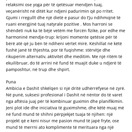
relaksimi ose yoga për të qetësuar mendjen tuaj,
veçanërisht në ditët kur ndjeni padurimin që po rritet.
Gjumi i rregullt dhe një dietë e pasur do t’ju ndihmojnë të
ruani energjinë tuaj natyrale pozitive . Mos harroni se
shëndeti nuk ka të bëjë vetëm me forcën fizike, por edhe me
harmoninë mendje-trup: krijoni momente qetësie për të
bërë atë që ju bën të ndiheni vërtet mirë. Këshillat në këtë
fushë janë të thjeshta, por të fuqishme: stërvitje dhe
rikuperim alternativ, aktivitet dhe meditim. Me një ritëm të
ekuilibruar, do të arrini në fund të muajit duke u ndjerë të
pamposhtur, në trup dhe shpirt.
Puna
Ambicia e Dashit shkëlqen si një dritë udhërrëfyese në zyrë.
Në punë, suksesi profesional i Dashit në nëntor do të varet
nga aftësia juaj për të kombinuar guximin dhe planifikimin.
Jeni plot ide dhe iniciativa të guximshme, dhe këtë muaj më
në fund mund të shihni përpjekjet tuaja të njihen: një
projekt që e keni nisur me pasion mund të japë fryte, ose
mund të merrni ato komplimente të merituara nga një