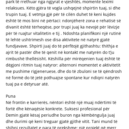
park të rrethuar nga ngjyrat e vjeshtës, momente leximi
relaksues. Këto gjëra të vogla ushqejnë shpirtin tuaj, si dhe
trupin tuaj. E vetmja gjë për të cilën duhet të keni kujdes
është të mos bini në përtaci: ndonjëherë zona e rehatisë së
divanit është tërheqëse, por trupi juaj ka nevojë për lëvizje
për të ruajtur vitalitetin e tij . Ndoshta planifikoni një rutinë
të lehtë ushtrimesh ose disa aktivitete në natyrë gjatë
fundjavave. Shpirti juaj do të përfitojë gjithashtu: thithja e
ajrit të pastër dhe të qenit në kontakt me natyrën do t’ju
rimbushë thellësisht. Këshilla për mirëqenien tuaj është të
dëgjoni ritmin tuaj natyror: alternoni momentet e aktivitetit
me pushime rigjeneruese, dhe do të zbuloni se të qëndrosh
në formë do të jetë pothuajse spontane kur ndiqni natyrën
tuaj pa e detyruar atë.
Puna
Në frontin e karrierës, nëntori është një muaj ndërtimi të
fortë dhe kënaqësie konkrete. Suksesi profesional për
Demin gjatë kësaj periudhe buron nga këmbëngulja juaj
dhe durimi që keni treguar gjatë gjithë vitit. Tani mund të
shihni rezultatet e para të prekshme: një projekt që merr