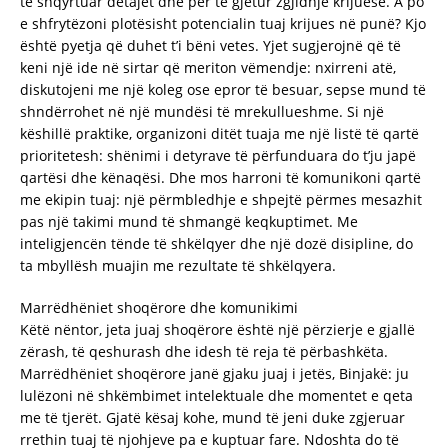
të shqyrtuar detajet dhe për të gjetur zgjidhje krijuese. A po
e shfrytëzoni plotësisht potencialin tuaj krijues në punë? Kjo
është pyetja që duhet t’i bëni vetes. Yjet sugjerojnë që të
keni një ide në sirtar që meriton vëmendje: nxirreni atë,
diskutojeni me një koleg ose epror të besuar, sepse mund të
shndërrohet në një mundësi të mrekullueshme. Si një
këshillë praktike, organizoni ditët tuaja me një listë të qartë
prioritetesh: shënimi i detyrave të përfunduara do t’ju japë
qartësi dhe kënaqësi. Dhe mos harroni të komunikoni qartë
me ekipin tuaj: një përmbledhje e shpejtë përmes mesazhit
pas një takimi mund të shmangë keqkuptimet. Me
inteligjencën tënde të shkëlqyer dhe një dozë disipline, do
ta mbyllësh muajin me rezultate të shkëlqyera.
Marrëdhëniet shoqërore dhe komunikimi
Këtë nëntor, jeta juaj shoqërore është një përzierje e gjallë
zërash, të qeshurash dhe idesh të reja të përbashkëta.
Marrëdhëniet shoqërore janë gjaku juaj i jetës, Binjakë: ju
lulëzoni në shkëmbimet intelektuale dhe momentet e qeta
me të tjerët. Gjatë kësaj kohe, mund të jeni duke zgjeruar
rrethin tuaj të njohjeve pa e kuptuar fare. Ndoshta do të