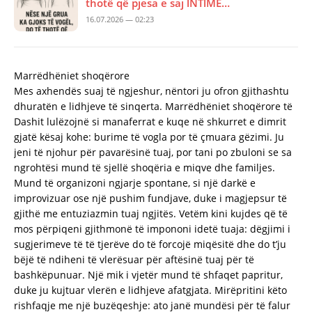
thotë që pjesa e saj lNTlME…
16.07.2026 — 02:23
Marrëdhëniet shoqërore
Mes axhendës suaj të ngjeshur, nëntori ju ofron gjithashtu
dhuratën e lidhjeve të sinqerta. Marrëdhëniet shoqërore të
Dashit lulëzojnë si manaferrat e kuqe në shkurret e dimrit
gjatë kësaj kohe: burime të vogla por të çmuara gëzimi. Ju
jeni të njohur për pavarësinë tuaj, por tani po zbuloni se sa
ngrohtësi mund të sjellë shoqëria e miqve dhe familjes.
Mund të organizoni ngjarje spontane, si një darkë e
improvizuar ose një pushim fundjave, duke i magjepsur të
gjithë me entuziazmin tuaj ngjitës. Vetëm kini kujdes që të
mos përpiqeni gjithmonë të impononi idetë tuaja: dëgjimi i
sugjerimeve të të tjerëve do të forcojë miqësitë dhe do t’ju
bëjë të ndiheni të vlerësuar për aftësinë tuaj për të
bashkëpunuar. Një mik i vjetër mund të shfaqet papritur,
duke ju kujtuar vlerën e lidhjeve afatgjata. Mirëpritini këto
rishfaqje me një buzëqeshje: ato janë mundësi për të falur