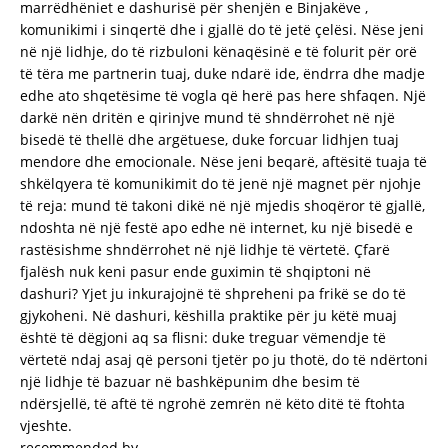
marrëdhëniet e dashurisë për shenjën e Binjakëve ,
komunikimi i sinqertë dhe i gjallë do të jetë çelësi. Nëse jeni
në një lidhje, do të rizbuloni kënaqësinë e të folurit për orë
të tëra me partnerin tuaj, duke ndarë ide, ëndrra dhe madje
edhe ato shqetësime të vogla që herë pas here shfaqen. Një
darkë nën dritën e qirinjve mund të shndërrohet në një
bisedë të thellë dhe argëtuese, duke forcuar lidhjen tuaj
mendore dhe emocionale. Nëse jeni beqarë, aftësitë tuaja të
shkëlqyera të komunikimit do të jenë një magnet për njohje
të reja: mund të takoni dikë në një mjedis shoqëror të gjallë,
ndoshta në një festë apo edhe në internet, ku një bisedë e
rastësishme shndërrohet në një lidhje të vërtetë. Çfarë
fjalësh nuk keni pasur ende guximin të shqiptoni në
dashuri? Yjet ju inkurajojnë të shpreheni pa frikë se do të
gjykoheni. Në dashuri, këshilla praktike për ju këtë muaj
është të dëgjoni aq sa flisni: duke treguar vëmendje të
vërtetë ndaj asaj që personi tjetër po ju thotë, do të ndërtoni
një lidhje të bazuar në bashkëpunim dhe besim të
ndërsjellë, të aftë të ngrohë zemrën në këto ditë të ftohta
vjeshte.
recommended by