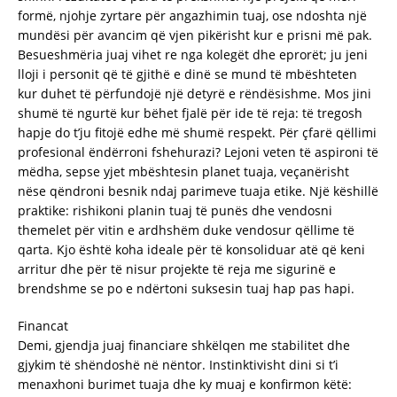
formë, njohje zyrtare për angazhimin tuaj, ose ndoshta një
mundësi për avancim që vjen pikërisht kur e prisni më pak.
Besueshmëria juaj vihet re nga kolegët dhe eprorët; ju jeni
lloji i personit që të gjithë e dinë se mund të mbështeten
kur duhet të përfundojë një detyrë e rëndësishme. Mos jini
shumë të ngurtë kur bëhet fjalë për ide të reja: të tregosh
hapje do t’ju fitojë edhe më shumë respekt. Për çfarë qëllimi
profesional ëndërroni fshehurazi? Lejoni veten të aspironi të
mëdha, sepse yjet mbështesin planet tuaja, veçanërisht
nëse qëndroni besnik ndaj parimeve tuaja etike. Një këshillë
praktike: rishikoni planin tuaj të punës dhe vendosni
themelet për vitin e ardhshëm duke vendosur qëllime të
qarta. Kjo është koha ideale për të konsoliduar atë që keni
arritur dhe për të nisur projekte të reja me sigurinë e
brendshme se po e ndërtoni suksesin tuaj hap pas hapi.
Financat
Demi, gjendja juaj financiare shkëlqen me stabilitet dhe
gjykim të shëndoshë në nëntor. Instinktivisht dini si t’i
menaxhoni burimet tuaja dhe ky muaj e konfirmon këtë: