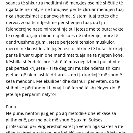
seanca të shkurtra meditimi në mëngjes ose një shëtitje të
ngadaltë në natyrë në fundjavë për të çliruar mendjen tuaj
nga shqetësimet e panevojshme. Sistemi juaj tretës dhe
nervor, zona të ndjeshme për shenjën tuaj, do t’ju
falënderojnë nëse miratoni një stil jetese më të butë: vakte
të rregullta, çajra bimorë qetësues në mbrëmje, orare të
qëndrueshme gjumi. Nëse përjetoni tension muskulor,
merrni në konsideratë jogën ose ushtrime të buta shtrirjeje
për të liruar trupin dhe mendimet tuaja në të njëjtën kohë.
Këshilla shëndetësore është të mos neglizhoni pushimin:
pak përtaci krijuese – si të dëgjoni muzikë ndërsa shikoni
gjethet që bien jashtë dritares – do t’ju karikojë më shumë
sesa mendoni. Me ekuilibër dhe dashuri për veten, do të
shihni se përfundimi i muajit në formë të shkëlqyer do të
jetë një përparim natyror.
Puna
Në punë, nëntori ju gjen po aq metodikë dhe efikasë sa
gjithmonë, por me pak më shumë guxim. Suksesi
profesional për Virgjëreshat varet jo vetëm nga saktësia (të
cilën tashmë e zotëroni me bollëk), por edhe nga aftësia për