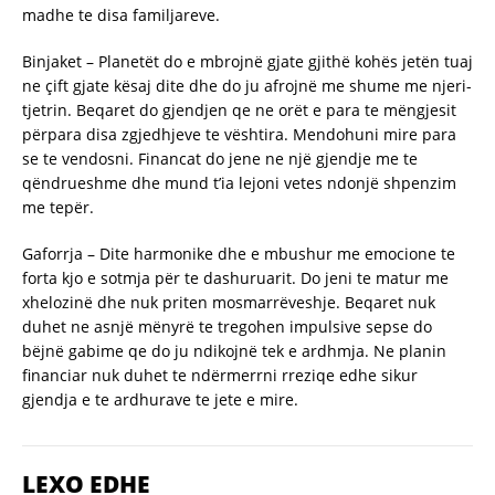
madhe te disa familjareve.
Binjaket – Planetët do e mbrojnë gjate gjithë kohës jetën tuaj
ne çift gjate kësaj dite dhe do ju afrojnë me shume me njeri-
tjetrin. Beqaret do gjendjen qe ne orët e para te mëngjesit
përpara disa zgjedhjeve te vështira. Mendohuni mire para
se te vendosni. Financat do jene ne një gjendje me te
qëndrueshme dhe mund t’ia lejoni vetes ndonjë shpenzim
me tepër.
Gaforrja – Dite harmonike dhe e mbushur me emocione te
forta kjo e sotmja për te dashuruarit. Do jeni te matur me
xhelozinë dhe nuk priten mosmarrëveshje. Beqaret nuk
duhet ne asnjë mënyrë te tregohen impulsive sepse do
bëjnë gabime qe do ju ndikojnë tek e ardhmja. Ne planin
financiar nuk duhet te ndërmerrni rreziqe edhe sikur
gjendja e te ardhurave te jete e mire.
LEXO EDHE