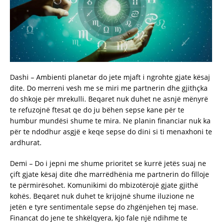
Dashi – Ambienti planetar do jete mjaft i ngrohte gjate kësaj
dite. Do merreni vesh me se miri me partnerin dhe gjithçka
do shkoje për mrekulli. Beqaret nuk duhet ne asnjë mënyrë
te refuzojnë ftesat qe do ju bëhen sepse kane për te
humbur mundësi shume te mira. Ne planin financiar nuk ka
për te ndodhur asgjë e keqe sepse do dini si ti menaxhoni te
ardhurat.
Demi – Do i jepni me shume prioritet se kurrë jetës suaj ne
çift gjate kësaj dite dhe marrëdhënia me partnerin do filloje
te përmirësohet. Komunikimi do mbizotërojë gjate gjithë
kohës. Beqaret nuk duhet te krijojnë shume iluzione ne
jetën e tyre sentimentale sepse do zhgënjehen tej mase.
Financat do jene te shkëlqyera, kjo fale një ndihme te