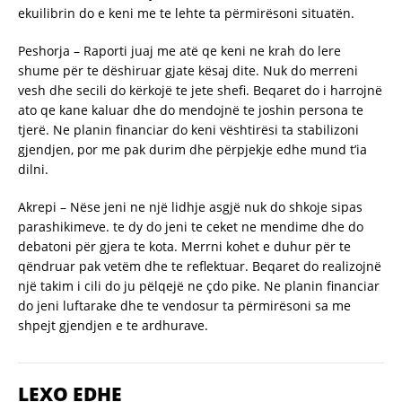
ekuilibrin do e keni me te lehte ta përmirësoni situatën.
Peshorja – Raporti juaj me atë qe keni ne krah do lere
shume për te dëshiruar gjate kësaj dite. Nuk do merreni
vesh dhe secili do kërkojë te jete shefi. Beqaret do i harrojnë
ato qe kane kaluar dhe do mendojnë te joshin persona te
tjerë. Ne planin financiar do keni vështirësi ta stabilizoni
gjendjen, por me pak durim dhe përpjekje edhe mund t’ia
dilni.
Akrepi – Nëse jeni ne një lidhje asgjë nuk do shkoje sipas
parashikimeve. te dy do jeni te ceket ne mendime dhe do
debatoni për gjera te kota. Merrni kohet e duhur për te
qëndruar pak vetëm dhe te reflektuar. Beqaret do realizojnë
një takim i cili do ju pëlqejë ne çdo pike. Ne planin financiar
do jeni luftarake dhe te vendosur ta përmirësoni sa me
shpejt gjendjen e te ardhurave.
LEXO EDHE