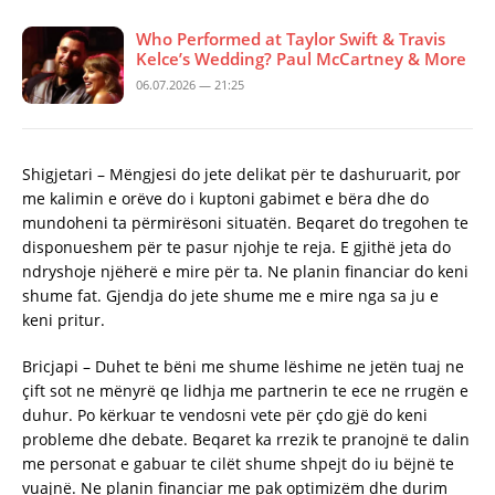
Who Performed at Taylor Swift & Travis
Kelce’s Wedding? Paul McCartney & More
06.07.2026 — 21:25
Shigjetari – Mëngjesi do jete delikat për te dashuruarit, por
me kalimin e orëve do i kuptoni gabimet e bëra dhe do
mundoheni ta përmirësoni situatën. Beqaret do tregohen te
disponueshem për te pasur njohje te reja. E gjithë jeta do
ndryshoje njëherë e mire për ta. Ne planin financiar do keni
shume fat. Gjendja do jete shume me e mire nga sa ju e
keni pritur.
Bricjapi – Duhet te bëni me shume lëshime ne jetën tuaj ne
çift sot ne mënyrë qe lidhja me partnerin te ece ne rrugën e
duhur. Po kërkuar te vendosni vete për çdo gjë do keni
probleme dhe debate. Beqaret ka rrezik te pranojnë te dalin
me personat e gabuar te cilët shume shpejt do iu bëjnë te
vuajnë. Ne planin financiar me pak optimizëm dhe durim