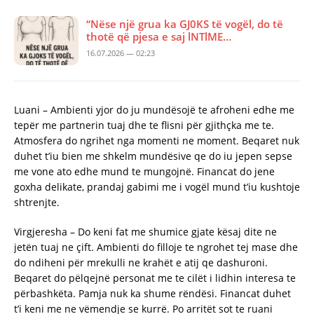
“Nëse një grua ka GJ0KS të vogël, do të
thotë që pjesa e saj lNTlME…
16.07.2026 — 02:23
Luani – Ambienti yjor do ju mundësojë te afroheni edhe me
tepër me partnerin tuaj dhe te flisni për gjithçka me te.
Atmosfera do ngrihet nga momenti ne moment. Beqaret nuk
duhet t’iu bien me shkelm mundësive qe do iu jepen sepse
me vone ato edhe mund te mungojnë. Financat do jene
goxha delikate, prandaj gabimi me i vogël mund t’iu kushtoje
shtrenjte.
Virgjeresha – Do keni fat me shumice gjate kësaj dite ne
jetën tuaj ne çift. Ambienti do filloje te ngrohet tej mase dhe
do ndiheni për mrekulli ne krahët e atij qe dashuroni.
Beqaret do pëlqejnë personat me te cilët i lidhin interesa te
përbashkëta. Pamja nuk ka shume rëndësi. Financat duhet
t’i keni me ne vëmendje se kurrë. Po arritët sot te ruani