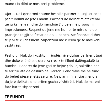
mund t’ia dilni te mos keni probleme.
Ujori – Do i qëndroni shume besnike partnerin tuaj sot edhe
pse tundimi do jete i madh. Partneri do ndihet mjaft krenar
qe ju ka ne krah dhe do mendoje t’iu beje një propozim
impresionues. Beqaret do jene me humor te mire dhe do i
pranojnë te gjitha ftesat qe do iu bëhen. Me financat duhet
te jeni te kujdesshëm. Shpenzoni me kursim qe te mos keni
vështirësi.
Peshqit – Nuk do i kushtoni rëndësinë e duhur partnerit tuaj
dhe duke e lënë pas dore ka rrezik te filloni dalëngadalë ta
humbni. Beqaret do jene gati te bëjnë çdo lloj sakrifice për
te arritur atë qe dëshirojnë. Personi i ëndrrave me ne fund
do behet pjese e jetës se tyre. Ne planin financiar gjendja
do jete delikate dhe priten goxha vështirësi. Nuk do mateni
fare kur te shpenzoni.
TE FUNDIT