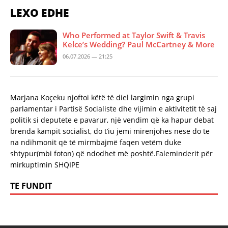
LEXO EDHE
Who Performed at Taylor Swift & Travis
Kelce’s Wedding? Paul McCartney & More
06.07.2026 — 21:25
Marjana Koçeku njoftoi këtë të diel largimin nga grupi
parlamentar i Partisë Socialiste dhe vijimin e aktivitetit të saj
politik si deputete e pavarur, një vendim që ka hapur debat
brenda kampit socialist, do t’iu jemi mirenjohes nese do te
na ndihmonit që të mirmbajmë faqen vetëm duke
shtypur(mbi foton) që ndodhet më poshtë.Faleminderit për
mirkuptimin SHQIPE
TE FUNDIT