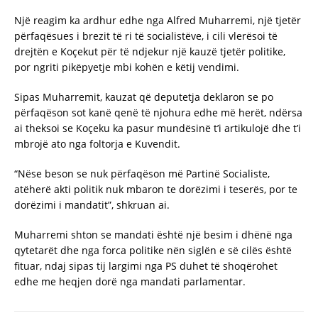
Një reagim ka ardhur edhe nga Alfred Muharremi, një tjetër
përfaqësues i brezit të ri të socialistëve, i cili vlerësoi të
drejtën e Koçekut për të ndjekur një kauzë tjetër politike,
por ngriti pikëpyetje mbi kohën e këtij vendimi.
Sipas Muharremit, kauzat që deputetja deklaron se po
përfaqëson sot kanë qenë të njohura edhe më herët, ndërsa
ai theksoi se Koçeku ka pasur mundësinë t’i artikulojë dhe t’i
mbrojë ato nga foltorja e Kuvendit.
“Nëse beson se nuk përfaqëson më Partinë Socialiste,
atëherë akti politik nuk mbaron te dorëzimi i teserës, por te
dorëzimi i mandatit”, shkruan ai.
Muharremi shton se mandati është një besim i dhënë nga
qytetarët dhe nga forca politike nën siglën e së cilës është
fituar, ndaj sipas tij largimi nga PS duhet të shoqërohet
edhe me heqjen dorë nga mandati parlamentar.