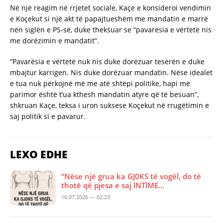
Në një reagim në rrjetet sociale, Kaçe e konsideroi vendimin
e Koçekut si një akt të papajtueshëm me mandatin e marrë
nën siglën e PS-së, duke theksuar se “pavarësia e vërtetë nis
me dorëzimin e mandatit”.
“Pavarësia e vërtetë nuk nis duke dorëzuar teserën e duke
mbajtur karrigen. Nis duke dorëzuar mandatin. Nëse idealet
e tua nuk përkojnë më me atë shtëpi politike, hapi më
parimor është t’ua kthesh mandatin atyre që të besuan”,
shkruan Kaçe, teksa i uron suksese Koçekut në rrugëtimin e
saj politik si e pavarur.
LEXO EDHE
“Nëse një grua ka GJ0KS të vogël, do të
thotë që pjesa e saj lNTlME…
16.07.2026 — 02:23