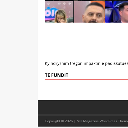
Ky ndryshim tregon impaktin e padiskutues
TE FUNDIT
Copyright © 2026 | MH Magazine WordPress Them