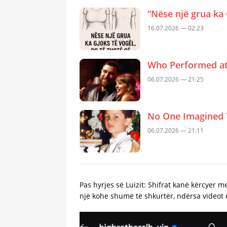
“Nëse një grua ka 
16.07.2026 — 02:23
Who Performed at 
06.07.2026 — 21:25
No One Imagined 
06.07.2026 — 21:11
Pas hyrjes së Luizit: Shifrat kanë kërcyer m
një kohe shumë të shkurtër, ndërsa videot 