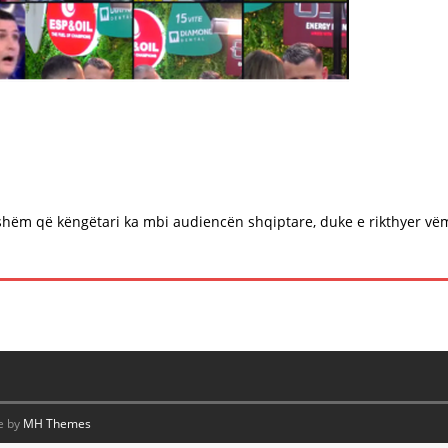
hëm që këngëtari ka mbi audiencën shqiptare, duke e rikthyer vë
e by
MH Themes