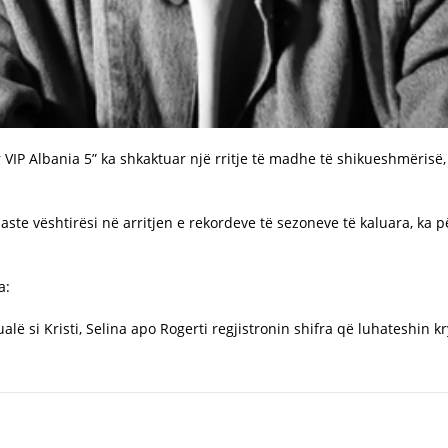
her VIP Albania 5” ka shkaktuar një rritje të madhe të shikueshmëris
haste vështirësi në arritjen e rekordeve të sezoneve të kaluara, ka 
a:
ualë si Kristi, Selina apo Rogerti regjistronin shifra që luhateshin 