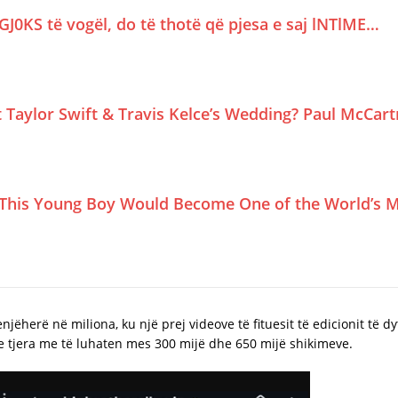
GJ0KS të vogël, do të thotë që pjesa e saj lNTlME…
Taylor Swift & Travis Kelce’s Wedding? Paul McCar
This Young Boy Would Become One of the World’s M
enjëherë në miliona, ku një prej videove të fituesit të edicionit të 
e tjera me të luhaten mes 300 mijë dhe 650 mijë shikimeve.