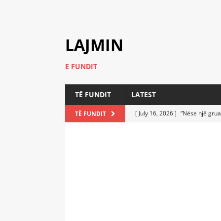
LAJMIN
E FUNDIT
TË FUNDIT
LATEST
[ July 16, 2026 ]
“Nëse një grua
TË FUNDIT
[ July 6, 2026 ]
Who Performed a
LATEST
[ July 6, 2026 ]
No One Imagine
Athletes
LATEST
[ July 6, 2026 ]
Coast Guard Fi
Everyone Stunned
LATEST