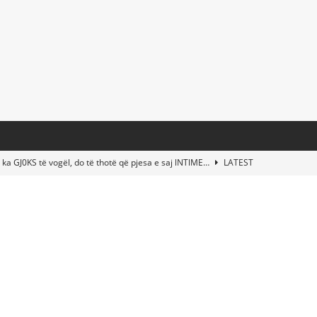
 ka GJ0KS të vogël, do të thotë që pjesa e saj lNTlME…
LATEST
t Taylor Swift & Travis Kelce’s Wedding? Paul McCartney & More
d This Young Boy Would Become One of the World’s Most Famous
nds Abandoned Vessel—The Disturbing Message Inside Leaves