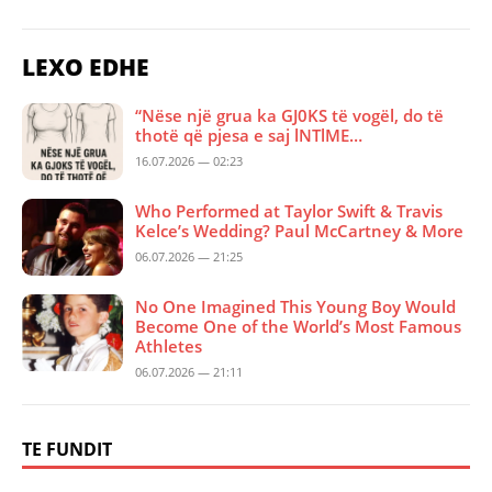
LEXO EDHE
“Nëse një grua ka GJ0KS të vogël, do të
thotë që pjesa e saj lNTlME…
16.07.2026 — 02:23
Who Performed at Taylor Swift & Travis
Kelce’s Wedding? Paul McCartney & More
06.07.2026 — 21:25
No One Imagined This Young Boy Would
Become One of the World’s Most Famous
Athletes
06.07.2026 — 21:11
TE FUNDIT