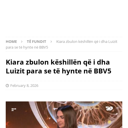
HOME
TË FUNDIT
Kiara zbulon këshillën që i dha Luizit
para se të hynte në BBV5
Kiara zbulon këshillën që i dha
Luizit para se të hynte në BBV5
February 8, 2026