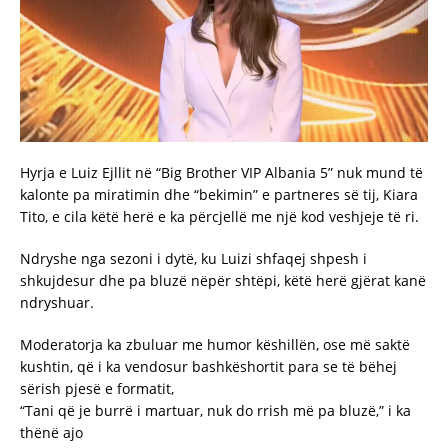
Hyrja e Luiz Ejllit në “Big Brother VIP Albania 5” nuk mund të
kalonte pa miratimin dhe “bekimin” e partneres së tij, Kiara
Tito, e cila këtë herë e ka përcjellë me një kod veshjeje të ri.
Ndryshe nga sezoni i dytë, ku Luizi shfaqej shpesh i
shkujdesur dhe pa bluzë nëpër shtëpi, këtë herë gjërat kanë
ndryshuar.
Moderatorja ka zbuluar me humor këshillën, ose më saktë
kushtin, që i ka vendosur bashkëshortit para se të bëhej
sërish pjesë e formatit,
“Tani që je burrë i martuar, nuk do rrish më pa bluzë,” i ka
thënë ajo