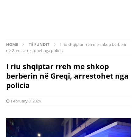
HOME
TË FUNDIT
I riu shqiptar rreh me shkop berberin
në Greqi, arrestohet nga policia
I riu shqiptar rreh me shkop
berberin në Greqi, arrestohet nga
policia
February 8, 2026