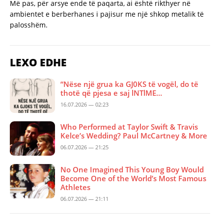
Më pas, për arsye ende të paqarta, ai është rikthyer në
ambientet e berberhanes i pajisur me një shkop metalik të
palosshëm.
LEXO EDHE
“Nëse një grua ka GJ0KS të vogël, do të
thotë që pjesa e saj lNTlME…
16.07.2026 — 02:23
Who Performed at Taylor Swift & Travis
Kelce’s Wedding? Paul McCartney & More
06.07.2026 — 21:25
No One Imagined This Young Boy Would
Become One of the World’s Most Famous
Athletes
06.07.2026 — 21:11