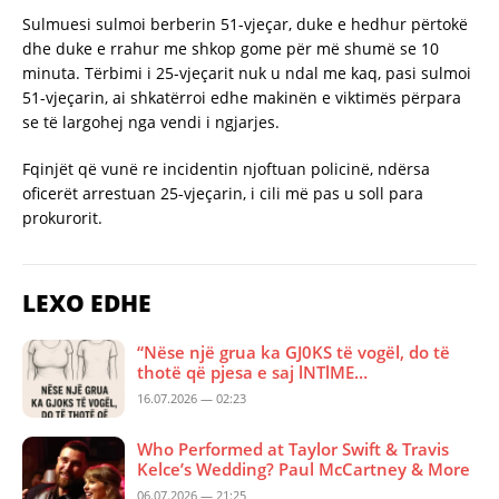
Sulmuesi sulmoi berberin 51-vjeçar, duke e hedhur përtokë
dhe duke e rrahur me shkop gome për më shumë se 10
minuta. Tërbimi i 25-vjeçarit nuk u ndal me kaq, pasi sulmoi
51-vjeçarin, ai shkatërroi edhe makinën e viktimës përpara
se të largohej nga vendi i ngjarjes.
Fqinjët që vunë re incidentin njoftuan policinë, ndërsa
oficerët arrestuan 25-vjeçarin, i cili më pas u soll para
prokurorit.
LEXO EDHE
“Nëse një grua ka GJ0KS të vogël, do të
thotë që pjesa e saj lNTlME…
16.07.2026 — 02:23
Who Performed at Taylor Swift & Travis
Kelce’s Wedding? Paul McCartney & More
06.07.2026 — 21:25