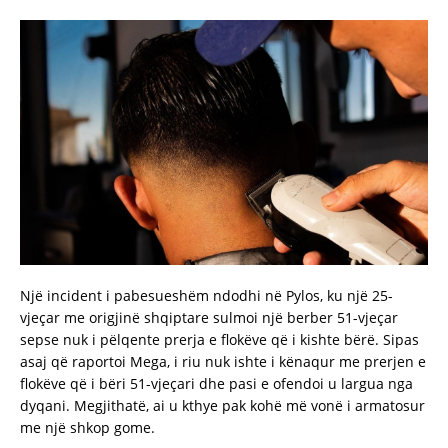
Një incident i pabesueshëm ndodhi në Pylos, ku një 25-
vjeçar me origjinë shqiptare sulmoi një berber 51-vjeçar
sepse nuk i pëlqente prerja e flokëve që i kishte bërë. Sipas
asaj që raportoi Mega, i riu nuk ishte i kënaqur me prerjen e
flokëve që i bëri 51-vjeçari dhe pasi e ofendoi u largua nga
dyqani. Megjithatë, ai u kthye pak kohë më vonë i armatosur
me një shkop gome.