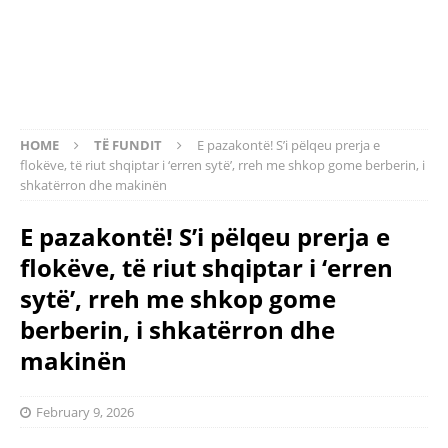
HOME
TË FUNDIT
E pazakontë! S’i pëlqeu prerja e
flokëve, të riut shqiptar i ‘erren sytë’, rreh me shkop gome berberin, i
shkatërron dhe makinën
E pazakontë! S’i pëlqeu prerja e
flokëve, të riut shqiptar i ‘erren
sytë’, rreh me shkop gome
berberin, i shkatërron dhe
makinën
February 9, 2026