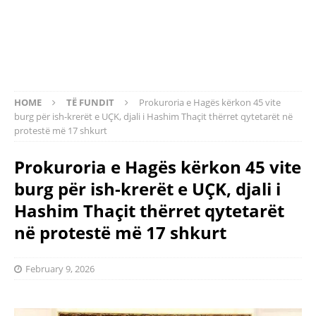
HOME
TË FUNDIT
Prokuroria e Hagës kërkon 45 vite
burg për ish-krerët e UÇK, djali i Hashim Thaçit thërret qytetarët në
protestë më 17 shkurt
Prokuroria e Hagës kërkon 45 vite
burg për ish-krerët e UÇK, djali i
Hashim Thaçit thërret qytetarët
në protestë më 17 shkurt
February 9, 2026