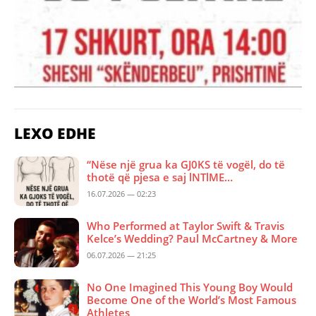
LEXO EDHE
“Nëse një grua ka GJ0KS të vogël, do të
thotë që pjesa e saj lNTlME…
16.07.2026 — 02:23
Who Performed at Taylor Swift & Travis
Kelce’s Wedding? Paul McCartney & More
06.07.2026 — 21:25
No One Imagined This Young Boy Would
Become One of the World’s Most Famous
Athletes