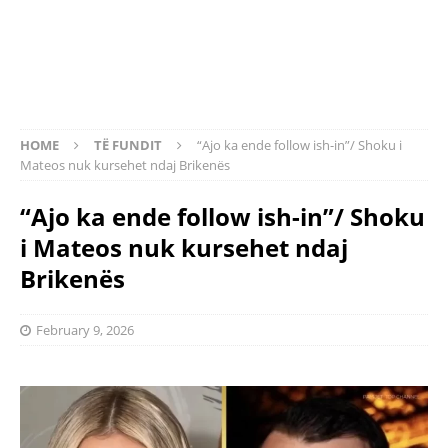
HOME
TË FUNDIT
“Ajo ka ende follow ish-in”/ Shoku i
Mateos nuk kursehet ndaj Brikenës
“Ajo ka ende follow ish-in”/ Shoku
i Mateos nuk kursehet ndaj
Brikenës
February 9, 2026