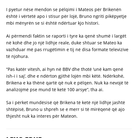
I pyetur nëse mendon se pëlqimi i Mateos për Brikenën
është i vërtetë apo i stisur për lojë, Bruno ngriti pikëpyetje
mbi mënyrën se si është ndërtuar kjo histori.
Ai përmendi faktin se raporti i tyre ka qenë shumë i largët
në kohë dhe jo një lidhje reale, duke shtuar se Mateo ka
vazhduar më pas rrugëtimin e tij në disa formate televizive
të njohura.
“Pas katër vitesh, ai hyn në BBV dhe thotë ‘unë kam qenë
ish-i i saj’, dhe e ndërton gjithë lojën mbi këtë. Ndërkohë,
Brikena e ka thënë qartë që nuk e pëlqen. Nuk ka nevojë të
analizojmë pse mund të ketë 100 arsye”, tha ai.
Sa i përket mundësisë që Brikena të ketë një lidhje jashtë
shtëpisë, Bruno u shpreh se e merr si të mirëqenë që ajo
thjesht nuk ka interes për Mateon.