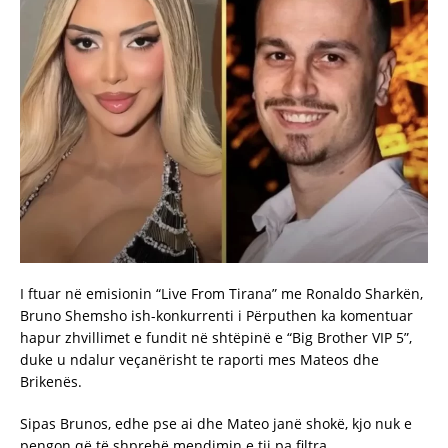
I ftuar në emisionin “Live From Tirana” me Ronaldo Sharkën,
Bruno Shemsho ish-konkurrenti i Përputhen ka komentuar
hapur zhvillimet e fundit në shtëpinë e “Big Brother VIP 5”,
duke u ndalur veçanërisht te raporti mes Mateos dhe
Brikenës.
Sipas Brunos, edhe pse ai dhe Mateo janë shokë, kjo nuk e
pengon që të shprehë mendimin e tij pa filtra.