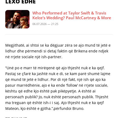
LEXO EDHE
Who Performed at Taylor Swift & Travis
Kelce’s Wedding? Paul McCartney & More
06.07.2026 — 21:25
Megjithatë, ai shtoi se ka dëgjuar zëra se ajo mund të jetë e
lidhur dhe përmendi si detaj faktin që Brikena ende ndjek
në rrjete sociale një ish-partner.
“Unë po e marr të mirëqenë që ajo thjesht nuk e ka qejf.
Pastaj se çfarë ka jashtë nuk e di, se kam parë shumë lajme
që mund të jetë e lidhur. Por di një fakt, një ish që ajo ka
pasur marrëdhënie, ajo e ka ende ‘follow’ në rrjete sociale,
kështu që edhe kjo është pak pikëpyetje. A është ai
personazh publik? Jo, nuk është personazh publik. Thjesht
ma treguan që është ish-i i saj. Ajo thjesht nuk e ka qejf
Mateon, kjo është e gjitha.”,përfundoi Bruno.