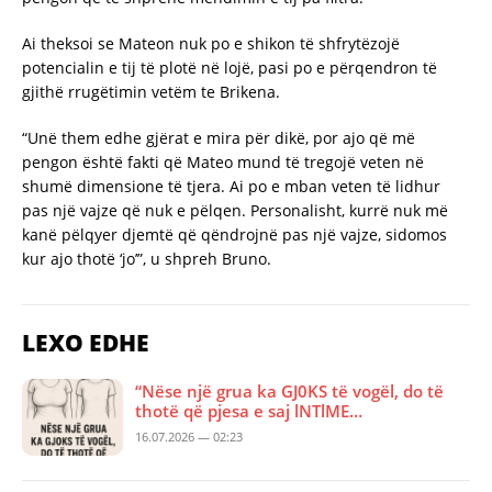
Ai theksoi se Mateon nuk po e shikon të shfrytëzojë
potencialin e tij të plotë në lojë, pasi po e përqendron të
gjithë rrugëtimin vetëm te Brikena.
“Unë them edhe gjërat e mira për dikë, por ajo që më
pengon është fakti që Mateo mund të tregojë veten në
shumë dimensione të tjera. Ai po e mban veten të lidhur
pas një vajze që nuk e pëlqen. Personalisht, kurrë nuk më
kanë pëlqyer djemtë që qëndrojnë pas një vajze, sidomos
kur ajo thotë ‘jo’”, u shpreh Bruno.
LEXO EDHE
“Nëse një grua ka GJ0KS të vogël, do të
thotë që pjesa e saj lNTlME…
16.07.2026 — 02:23