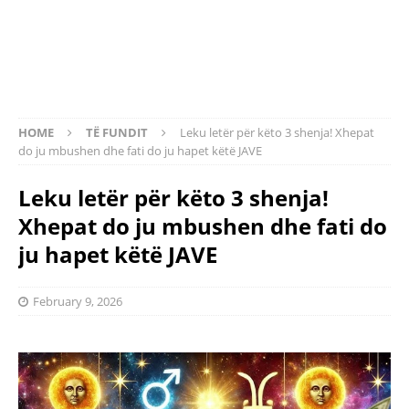
HOME
TË FUNDIT
Leku letër për këto 3 shenja! Xhepat
do ju mbushen dhe fati do ju hapet këtë JAVE
Leku letër për këto 3 shenja!
Xhepat do ju mbushen dhe fati do
ju hapet këtë JAVE
February 9, 2026