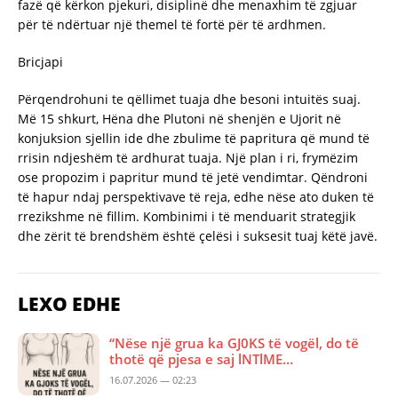
fazë që kërkon pjekuri, disiplinë dhe menaxhim të zgjuar
për të ndërtuar një themel të fortë për të ardhmen.
Bricjapi
Përqendrohuni te qëllimet tuaja dhe besoni intuitës suaj.
Më 15 shkurt, Hëna dhe Plutoni në shenjën e Ujorit në
konjuksion sjellin ide dhe zbulime të papritura që mund të
rrisin ndjeshëm të ardhurat tuaja. Një plan i ri, frymëzim
ose propozim i papritur mund të jetë vendimtar. Qëndroni
të hapur ndaj perspektivave të reja, edhe nëse ato duken të
rrezikshme në fillim. Kombinimi i të menduarit strategjik
dhe zërit të brendshëm është çelësi i suksesit tuaj këtë javë.
LEXO EDHE
“Nëse një grua ka GJ0KS të vogël, do të
thotë që pjesa e saj lNTlME…
16.07.2026 — 02:23