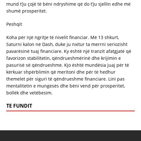
mund t’ju çojë të bëni ndryshime që do t’ju sjellin edhe më
shumë prosperitet.
Peshqit
Koha për një ngritje të nivelit financiar. Më 13 shkurt,
Saturni kalon në Dash, duke ju nxitur ta merrni seriozisht
pavarësinë tuaj financiare. Ky është një tranzit afatgjatë që
favorizon stabilitetin, qëndrueshmërinë dhe krijimin e
pasurisë së qëndrueshme. Kjo është mundësia juaj për të
kërkuar shpërblimin që meritoni dhe për të hedhur
themelet për siguri të qëndrueshme financiare. Lini pas
mentalitetin e mungesës dhe bëni vend për prosperitet,
bollëk dhe vetëbesim.
TE FUNDIT