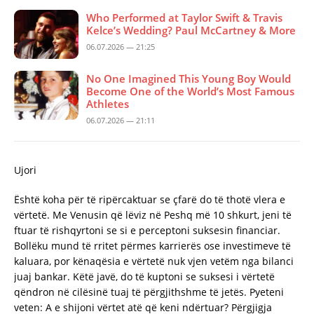
Who Performed at Taylor Swift & Travis
Kelce’s Wedding? Paul McCartney & More
06.07.2026 — 21:25
No One Imagined This Young Boy Would
Become One of the World’s Most Famous
Athletes
06.07.2026 — 21:11
Ujori
Është koha për të ripërcaktuar se çfarë do të thotë vlera e
vërtetë. Me Venusin që lëviz në Peshq më 10 shkurt, jeni të
ftuar të rishqyrtoni se si e perceptoni suksesin financiar.
Bollëku mund të rritet përmes karrierës ose investimeve të
kaluara, por kënaqësia e vërtetë nuk vjen vetëm nga bilanci
juaj bankar. Këtë javë, do të kuptoni se suksesi i vërtetë
qëndron në cilësinë tuaj të përgjithshme të jetës. Pyeteni
veten: A e shijoni vërtet atë që keni ndërtuar? Përgjigja