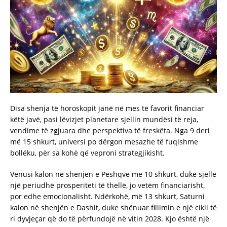
Disa shenja të horoskopit janë në mes të favorit financiar
këtë javë, pasi lëvizjet planetare sjellin mundësi të reja,
vendime të zgjuara dhe perspektiva të freskëta. Nga 9 deri
më 15 shkurt, universi po dërgon mesazhe të fuqishme
bollëku, për sa kohë që veproni strategjikisht.
Venusi kalon në shenjën e Peshqve më 10 shkurt, duke sjellë
një periudhë prosperiteti të thellë, jo vetëm financiarisht,
por edhe emocionalisht. Ndërkohë, më 13 shkurt, Saturni
kalon në shenjën e Dashit, duke shënuar fillimin e një cikli të
ri dyvjeçar që do të përfundojë në vitin 2028. Kjo është një