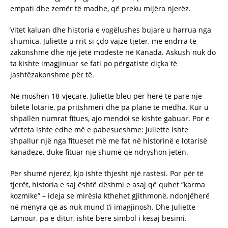
empati dhe zemër të madhe, që preku mijëra njerëz.
Vitet kaluan dhe historia e vogëlushes bujare u harrua nga
shumica. Juliette u rrit si çdo vajzë tjetër, me ëndrra të
zakonshme dhe një jetë modeste në Kanada. Askush nuk do
ta kishte imagjinuar se fati po përgatiste diçka të
jashtëzakonshme për të.
Në moshën 18-vjeçare, Juliette bleu për herë të parë një
biletë lotarie, pa pritshmëri dhe pa plane të mëdha. Kur u
shpallën numrat fitues, ajo mendoi se kishte gabuar. Por e
vërteta ishte edhe më e pabesueshme: Juliette ishte
shpallur një nga fitueset më me fat në historinë e lotarisë
kanadeze, duke fituar një shumë që ndryshon jetën.
Për shumë njerëz, kjo ishte thjesht një rastësi. Por për të
tjerët, historia e saj është dëshmi e asaj që quhet “karma
kozmike” – ideja se mirësia kthehet gjithmonë, ndonjëherë
në mënyra që as nuk mund t’i imagjinosh. Dhe Juliette
Lamour, pa e ditur, ishte bërë simbol i kësaj besimi.