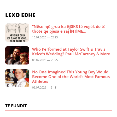
LEXO EDHE
“Nëse një grua ka GJ0KS të vogël, do të
thotë që pjesa e saj lNTlME…
16.07.2026 — 02:23
Who Performed at Taylor Swift & Travis
Kelce’s Wedding? Paul McCartney & More
06.07.2026 — 21:25
No One Imagined This Young Boy Would
Become One of the World’s Most Famous
Athletes
06.07.2026 — 21:11
TE FUNDIT