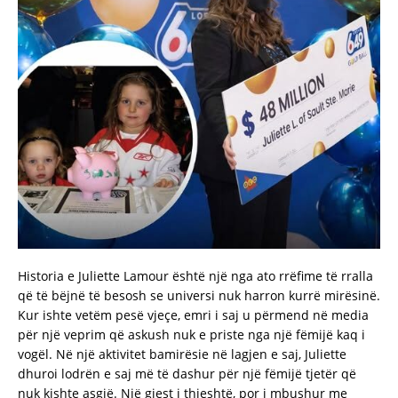
Historia e Juliette Lamour është një nga ato rrëfime të rralla
që të bëjnë të besosh se universi nuk harron kurrë mirësinë.
Kur ishte vetëm pesë vjeçe, emri i saj u përmend në media
për një veprim që askush nuk e priste nga një fëmijë kaq i
vogël. Në një aktivitet bamirësie në lagjen e saj, Juliette
dhuroi lodrën e saj më të dashur për një fëmijë tjetër që
nuk kishte asgjë. Një gjest i thjeshtë, por i mbushur me