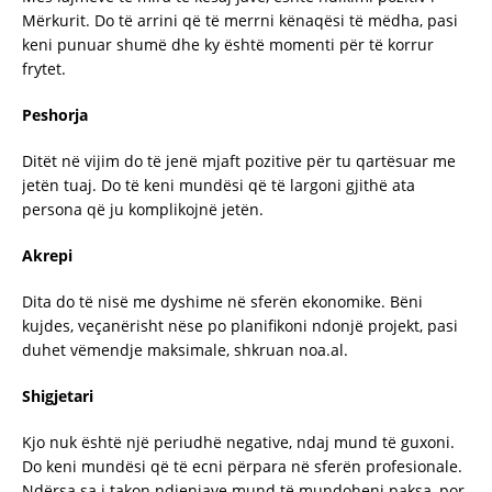
Mërkurit. Do të arrini që të merrni kënaqësi të mëdha, pasi
keni punuar shumë dhe ky është momenti për të korrur
frytet.
Peshorja
Ditët në vijim do të jenë mjaft pozitive për tu qartësuar me
jetën tuaj. Do të keni mundësi që të largoni gjithë ata
persona që ju komplikojnë jetën.
Akrepi
Dita do të nisë me dyshime në sferën ekonomike. Bëni
kujdes, veçanërisht nëse po planifikoni ndonjë projekt, pasi
duhet vëmendje maksimale, shkruan noa.al.
Shigjetari
Kjo nuk është një periudhë negative, ndaj mund të guxoni.
Do keni mundësi që të ecni përpara në sferën profesionale.
Ndërsa sa i takon ndjenjave mund të mundoheni paksa, por