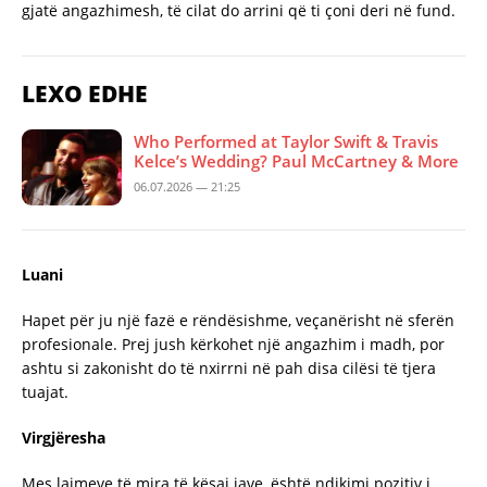
gjatë angazhimesh, të cilat do arrini që ti çoni deri në fund.
LEXO EDHE
Who Performed at Taylor Swift & Travis
Kelce’s Wedding? Paul McCartney & More
06.07.2026 — 21:25
Luani
Hapet për ju një fazë e rëndësishme, veçanërisht në sferën
profesionale. Prej jush kërkohet një angazhim i madh, por
ashtu si zakonisht do të nxirrni në pah disa cilësi të tjera
tuajat.
Virgjëresha
Mes lajmeve të mira të kësaj jave, është ndikimi pozitiv i