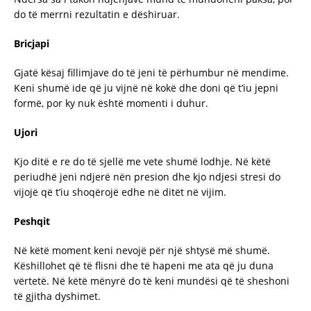
do të merrni rezultatin e dëshiruar.
Bricjapi
Gjatë kësaj fillimjave do të jeni të përhumbur në mendime.
Keni shumë ide që ju vijnë në kokë dhe doni që t’iu jepni
formë, por ky nuk është momenti i duhur.
Ujori
Kjo ditë e re do të sjellë me vete shumë lodhje. Në këtë
periudhë jeni ndjerë nën presion dhe kjo ndjesi stresi do
vijojë që t’iu shoqërojë edhe në ditët në vijim.
Peshqit
Në këtë moment keni nevojë për një shtysë më shumë.
Këshillohet që të flisni dhe të hapeni me ata që ju duna
vërtetë. Në këtë mënyrë do të keni mundësi që të sheshoni
të gjitha dyshimet.