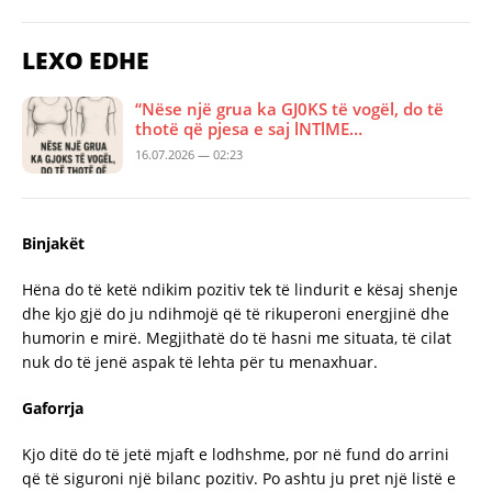
LEXO EDHE
“Nëse një grua ka GJ0KS të vogël, do të
thotë që pjesa e saj lNTlME…
16.07.2026 — 02:23
Binjakët
Hëna do të ketë ndikim pozitiv tek të lindurit e kësaj shenje
dhe kjo gjë do ju ndihmojë që të rikuperoni energjinë dhe
humorin e mirë. Megjithatë do të hasni me situata, të cilat
nuk do të jenë aspak të lehta për tu menaxhuar.
Gaforrja
Kjo ditë do të jetë mjaft e lodhshme, por në fund do arrini
që të siguroni një bilanc pozitiv. Po ashtu ju pret një listë e