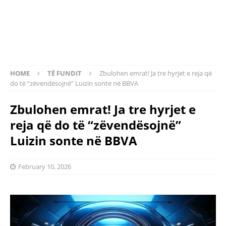
HOME
TË FUNDIT
Zbulohen emrat! Ja tre hyrjet e reja që
do të “zëvendësojnë” Luizin sonte në BBVA
Zbulohen emrat! Ja tre hyrjet e
reja që do të “zëvendësojnë”
Luizin sonte në BBVA
February 10, 2026