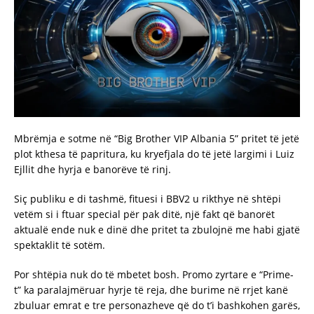
Mbrëmja e sotme në “Big Brother VIP Albania 5” pritet të jetë
plot kthesa të papritura, ku kryefjala do të jetë largimi i Luiz
Ejllit dhe hyrja e banorëve të rinj.
Siç publiku e di tashmë, fituesi i BBV2 u rikthye në shtëpi
vetëm si i ftuar special për pak ditë, një fakt që banorët
aktualë ende nuk e dinë dhe pritet ta zbulojnë me habi gjatë
spektaklit të sotëm.
Por shtëpia nuk do të mbetet bosh. Promo zyrtare e “Prime-
t” ka paralajmëruar hyrje të reja, dhe burime në rrjet kanë
zbuluar emrat e tre personazheve që do t’i bashkohen garës,