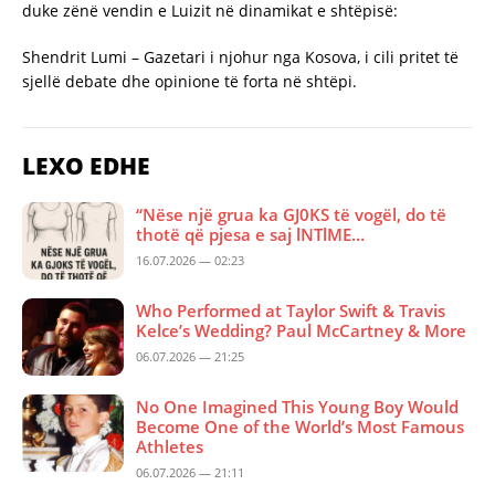
duke zënë vendin e Luizit në dinamikat e shtëpisë:
Shendrit Lumi – Gazetari i njohur nga Kosova, i cili pritet të
sjellë debate dhe opinione të forta në shtëpi.
LEXO EDHE
“Nëse një grua ka GJ0KS të vogël, do të
thotë që pjesa e saj lNTlME…
16.07.2026 — 02:23
Who Performed at Taylor Swift & Travis
Kelce’s Wedding? Paul McCartney & More
06.07.2026 — 21:25
No One Imagined This Young Boy Would
Become One of the World’s Most Famous
Athletes
06.07.2026 — 21:11