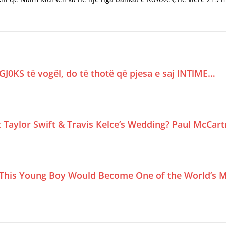
GJ0KS të vogël, do të thotë që pjesa e saj lNTlME…
Taylor Swift & Travis Kelce’s Wedding? Paul McCar
This Young Boy Would Become One of the World’s M