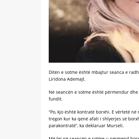
Ditën e sotme është mbajtur seanca e radhë
Liridona Ademajt.
Në seancën e sotme është përmendur dhe emri
fundit.
“Po, kjo është kontratë borxhi. E vërtetë n
tregon kur ka qenë afati i shlyerjes së bor
parakontratë”, ka deklaruar Murseli.
Më tej në seancën e sotme u përmend borxhi