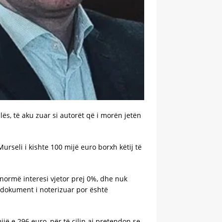
s, të aku zuar si autorët që i morën jetën
rseli i kishte 100 mijë euro borxh këtij të
 normë interesi vjetor prej 0%, dhe nuk
ë dokument i noterizuar por është
ë e 296 euro, për të cilin ai pretendon se