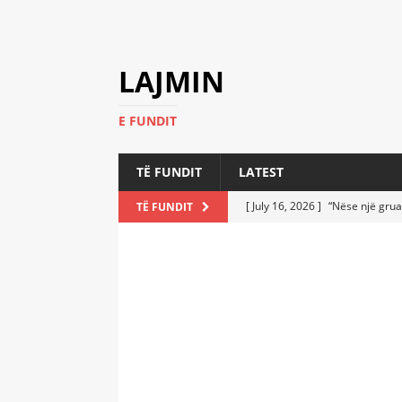
LAJMIN
E FUNDIT
TË FUNDIT
LATEST
[ July 16, 2026 ]
“Nëse një grua
TË FUNDIT
[ July 6, 2026 ]
Who Performed a
LATEST
[ July 6, 2026 ]
No One Imagine
Athletes
LATEST
[ July 6, 2026 ]
Coast Guard Fi
Everyone Stunned
LATEST