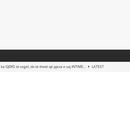
 ka GJ0KS të vogël, do të thotë që pjesa e saj lNTlME…
LATEST
t Taylor Swift & Travis Kelce’s Wedding? Paul McCartney & More
d This Young Boy Would Become One of the World’s Most Famous
nds Abandoned Vessel—The Disturbing Message Inside Leaves