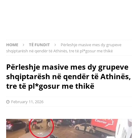
HOME
TË FUNDIT
Përleshje masive mes dy grupeve
shqiptarësh në qendër të Athinës, tre të pl*gosur me thikë
Përleshje masive mes dy grupeve
shqiptarësh në qendër të Athinës,
tre të pl*gosur me thikë
February 11, 2026