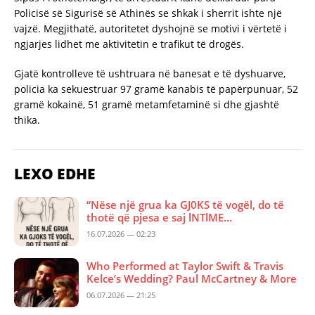
Policisë së Sigurisë së Athinës se shkak i sherrit ishte një
vajzë. Megjithatë, autoritetet dyshojnë se motivi i vërtetë i
ngjarjes lidhet me aktivitetin e trafikut të drogës.
Gjatë kontrolleve të ushtruara në banesat e të dyshuarve,
policia ka sekuestruar 97 gramë kanabis të papërpunuar, 52
gramë kokainë, 51 gramë metamfetaminë si dhe gjashtë
thika.
LEXO EDHE
“Nëse një grua ka GJ0KS të vogël, do të
thotë që pjesa e saj lNTlME…
16.07.2026 — 02:23
Who Performed at Taylor Swift & Travis
Kelce’s Wedding? Paul McCartney & More
06.07.2026 — 21:25