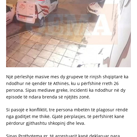
Një përleshje masive mes dy grupeve të rinjsh shqiptarë ka
ndodhur në qendër të Athinës, ku u përfshinë rreth 26
persona. Sipas mediave greke, incidenti ka ndodhur në dy
episode të ndara brenda së njëjtës zonë.
Si pasojë e konfliktit, tre persona mbetën të plagosur rëndë
nga goditjet me thikë. Gjatë përplasjes, të përfshirët kanë
përdorur gjithashtu shkopinj dhe leva.
Sipas Prothotema.gr, të arrestuarit kanë deklaruar para