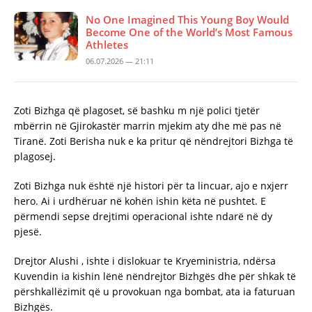
No One Imagined This Young Boy Would
Become One of the World’s Most Famous
Athletes
06.07.2026 — 21:11
Zoti Bizhga që plagoset, së bashku m një polici tjetër
mbërrin në Gjirokastër marrin mjekim aty dhe më pas në
Tiranë. Zoti Berisha nuk e ka pritur që nëndrejtori Bizhga të
plagosej.
Zoti Bizhga nuk është një histori për ta lincuar, ajo e nxjerr
hero. Ai i urdhëruar në kohën ishin këta në pushtet. E
përmendi sepse drejtimi operacional ishte ndarë në dy
pjesë.
Drejtor Alushi , ishte i dislokuar te Kryeministria, ndërsa
Kuvendin ia kishin lënë nëndrejtor Bizhgës dhe për shkak të
përshkallëzimit që u provokuan nga bombat, ata ia faturuan
Bizhgës.