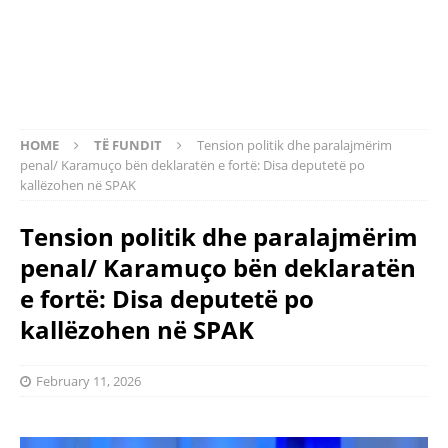
HOME
TË FUNDIT
Tension politik dhe paralajmërim
penal/ Karamuço bën deklaratën e fortë: Disa deputetë po
kallëzohen në SPAK
Tension politik dhe paralajmërim
penal/ Karamuço bën deklaratën
e fortë: Disa deputetë po
kallëzohen në SPAK
February 11, 2026