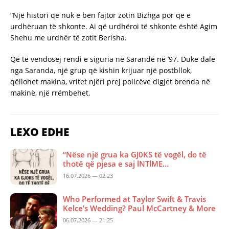
“Një histori që nuk e bën fajtor zotin Bizhga por që e
urdhëruan të shkonte. Ai që urdhëroi të shkonte është Agim
Shehu me urdhër të zotit Berisha.
Që të vendosej rendi e siguria në Sarandë në ’97. Duke dalë
nga Saranda, një grup që kishin krijuar një postbllok,
qëllohet makina, vritet njëri prej policëve digjet brenda në
makinë, një rrëmbehet.
LEXO EDHE
“Nëse një grua ka GJ0KS të vogël, do të
thotë që pjesa e saj lNTlME…
16.07.2026 — 02:23
Who Performed at Taylor Swift & Travis
Kelce’s Wedding? Paul McCartney & More
06.07.2026 — 21:25