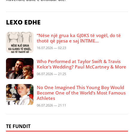
LEXO EDHE
“Nëse një grua ka GJ0KS të vogël, do të
thotë që pjesa e saj lNTlME…
16.07.2026 — 02:23
Who Performed at Taylor Swift & Travis
Kelce’s Wedding? Paul McCartney & More
06.07.2026 — 21:25
No One Imagined This Young Boy Would
Become One of the World’s Most Famous
Athletes
06.07.2026 — 21:11
TE FUNDIT