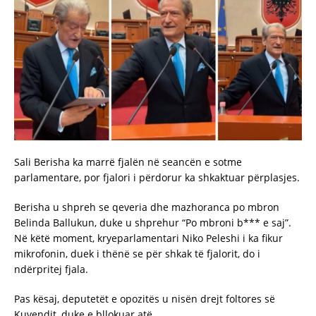
Sali Berisha ka marrë fjalën në seancën e sotme
parlamentare, por fjalori i përdorur ka shkaktuar përplasjes.
Berisha u shpreh se qeveria dhe mazhoranca po mbron
Belinda Ballukun, duke u shprehur “Po mbroni b*** e saj”.
Në këtë moment, kryeparlamentari Niko Peleshi i ka fikur
mikrofonin, duek i thënë se për shkak të fjalorit, do i
ndërpritej fjala.
Pas kësaj, deputetët e opozitës u nisën drejt foltores së
Kuvendit, duke e bllokuar atë.