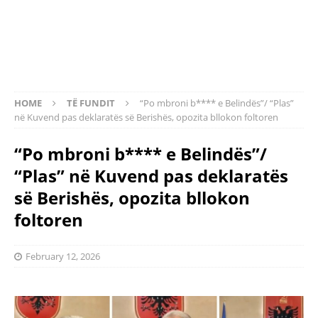
HOME
TË FUNDIT
“Po mbroni b**** e Belindës”/ “Plas”
në Kuvend pas deklaratës së Berishës, opozita bllokon foltoren
“Po mbroni b**** e Belindës”/
“Plas” në Kuvend pas deklaratës
së Berishës, opozita bllokon
foltoren
February 12, 2026