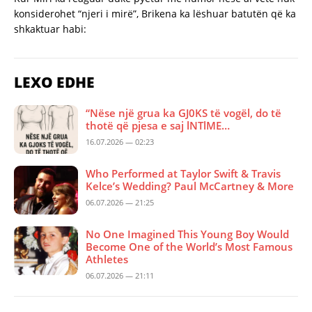
konsiderohet “njeri i mirë”, Brikena ka lëshuar batutën që ka
shkaktuar habi:
LEXO EDHE
“Nëse një grua ka GJ0KS të vogël, do të
thotë që pjesa e saj lNTlME…
16.07.2026 — 02:23
Who Performed at Taylor Swift & Travis
Kelce’s Wedding? Paul McCartney & More
06.07.2026 — 21:25
No One Imagined This Young Boy Would
Become One of the World’s Most Famous
Athletes
06.07.2026 — 21:11