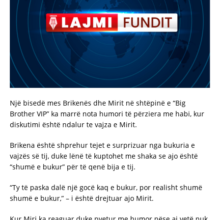
Një bisedë mes Brikenës dhe Mirit në shtëpinë e “Big
Brother VIP” ka marrë nota humori të përziera me habi, kur
diskutimi është ndalur te vajza e Mirit.
Brikena është shprehur tejet e surprizuar nga bukuria e
vajzës së tij, duke lënë të kuptohet me shaka se ajo është
“shumë e bukur” për të qenë bija e tij.
“Ty të paska dalë një gocë kaq e bukur, por realisht shumë
shumë e bukur,” – i është drejtuar ajo Mirit.
Kur Miri ka reaguar duke pyetur me humor nëse ai vetë nuk