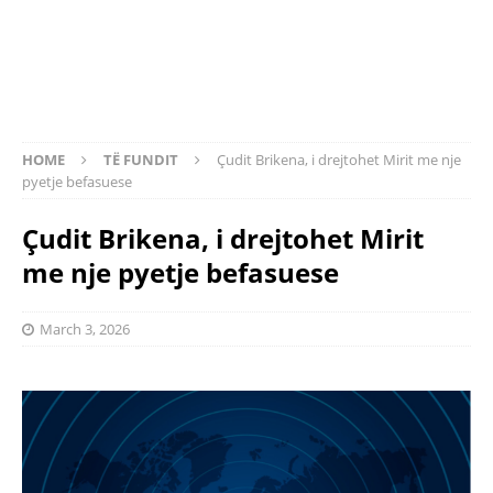
HOME
TË FUNDIT
Çudit Brikena, i drejtohet Mirit me nje
pyetje befasuese
Çudit Brikena, i drejtohet Mirit
me nje pyetje befasuese
March 3, 2026