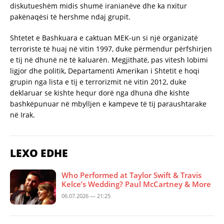
diskutueshëm midis shumë iranianëve dhe ka nxitur
pakënaqësi të hershme ndaj grupit.
Shtetet e Bashkuara e caktuan MEK-un si një organizatë
terroriste të huaj në vitin 1997, duke përmendur përfshirjen
e tij në dhunë në të kaluarën. Megjithatë, pas vitesh lobimi
ligjor dhe politik, Departamenti Amerikan i Shtetit e hoqi
grupin nga lista e tij e terrorizmit në vitin 2012, duke
deklaruar se kishte hequr dorë nga dhuna dhe kishte
bashkëpunuar në mbylljen e kampeve të tij paraushtarake
në Irak.
LEXO EDHE
Who Performed at Taylor Swift & Travis
Kelce’s Wedding? Paul McCartney & More
06.07.2026 — 21:25