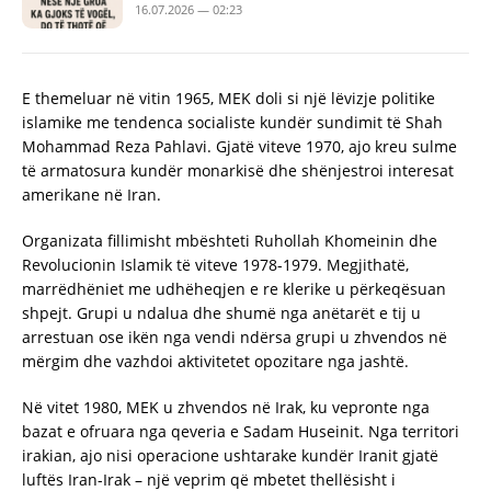
16.07.2026 — 02:23
E themeluar në vitin 1965, MEK doli si një lëvizje politike
islamike me tendenca socialiste kundër sundimit të Shah
Mohammad Reza Pahlavi. Gjatë viteve 1970, ajo kreu sulme
të armatosura kundër monarkisë dhe shënjestroi interesat
amerikane në Iran.
Organizata fillimisht mbështeti Ruhollah Khomeinin dhe
Revolucionin Islamik të viteve 1978-1979. Megjithatë,
marrëdhëniet me udhëheqjen e re klerike u përkeqësuan
shpejt. Grupi u ndalua dhe shumë nga anëtarët e tij u
arrestuan ose ikën nga vendi ndërsa grupi u zhvendos në
mërgim dhe vazhdoi aktivitetet opozitare nga jashtë.
Në vitet 1980, MEK u zhvendos në Irak, ku vepronte nga
bazat e ofruara nga qeveria e Sadam Huseinit. Nga territori
irakian, ajo nisi operacione ushtarake kundër Iranit gjatë
luftës Iran-Irak – një veprim që mbetet thellësisht i