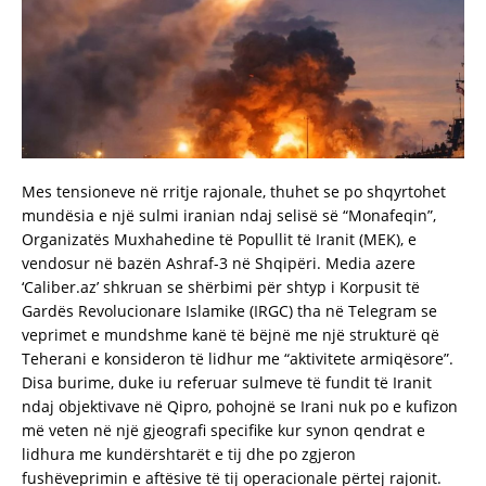
Mes tensioneve në rritje rajonale, thuhet se po shqyrtohet
mundësia e një sulmi iranian ndaj selisë së “Monafeqin”,
Organizatës Muxhahedine të Popullit të Iranit (MEK), e
vendosur në bazën Ashraf-3 në Shqipëri. Media azere
‘Caliber.az’ shkruan se shërbimi për shtyp i Korpusit të
Gardës Revolucionare Islamike (IRGC) tha në Telegram se
veprimet e mundshme kanë të bëjnë me një strukturë që
Teherani e konsideron të lidhur me “aktivitete armiqësore”.
Disa burime, duke iu referuar sulmeve të fundit të Iranit
ndaj objektivave në Qipro, pohojnë se Irani nuk po e kufizon
më veten në një gjeografi specifike kur synon qendrat e
lidhura me kundërshtarët e tij dhe po zgjeron
fushëveprimin e aftësive të tij operacionale përtej rajonit.