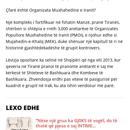
Çfarë është Organizata Muxhahedine e Iranit?
Një kompleks i fortifikuar në fshatin Manzë, pranë Tiranës,
shërben si shtëpia e rreth 3,000 anëtarëve të Organizatës
Popullore Muxhahedine të Iranit (PMOI), e njohur edhe si
Mujahedin-e-Khalq (MEK), duke shënuar një kapitull të ri në
historinë gjashtëdekadëshe të grupit kontrovers.
Lëvizja opozitare ka selinë në Shqipëri që nga viti 2013, kur
qeveria në Tiranë pranoi të pranonte anëtarët e saj me
kërkesë të Shteteve të Bashkuara dhe Kombeve të
Bashkuara. Zhvendosja erdhi pas viteve të pasigurisë për
kuadrot e grupit në Irak, ku ata ishin vendosur më parë.
LEXO EDHE
“Nëse një grua ka GJ0KS të vogël, do të
thotë që pjesa e saj lNTlME…