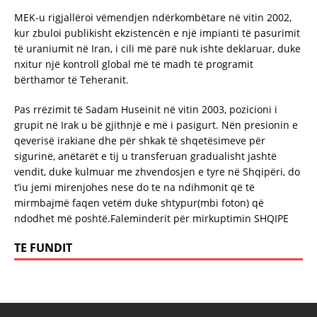
MEK-u rigjallëroi vëmendjen ndërkombëtare në vitin 2002,
kur zbuloi publikisht ekzistencën e një impianti të pasurimit
të uraniumit në Iran, i cili më parë nuk ishte deklaruar, duke
nxitur një kontroll global më të madh të programit
bërthamor të Teheranit.
Pas rrëzimit të Sadam Huseinit në vitin 2003, pozicioni i
grupit në Irak u bë gjithnjë e më i pasigurt. Nën presionin e
qeverisë irakiane dhe për shkak të shqetësimeve për
sigurinë, anëtarët e tij u transferuan gradualisht jashtë
vendit, duke kulmuar me zhvendosjen e tyre në Shqipëri, do
t’iu jemi mirenjohes nese do te na ndihmonit që të
mirmbajmë faqen vetëm duke shtypur(mbi foton) që
ndodhet më poshtë.Faleminderit për mirkuptimin SHQIPE
TE FUNDIT