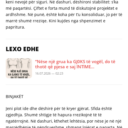
keni nevojë për siguri. Në dashuri, dëshironi stabilitet: s’ka
më paqartësi. Çiftet e forta mund të diskutojnë projektet e
ardhshme. Në punë, është koha për t’u konsoliduar, jo për të
marrë shumë rreziqe. Kini kujdes nga shpenzimet e
papritura.
LEXO EDHE
“Nëse një grua ka GJ0KS të vogël, do të
thotë që pjesa e saj lNTlME…
16.07.2026 — 02:23
BINJAKËT
Jeni plot ide dhe dëshirë për të kryer gjërat. Sfida është
zgjedhja. Shumë shtigje të hapura rrezikojnë të të
ngatërrojnë. Në dashuri, kthehet lehtësia, por nëse je në një
marrëdhënie të qëndrueshme, shmang lojërat e paqarta. Në