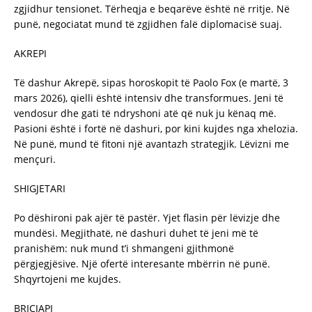
zgjidhur tensionet. Tërheqja e beqarëve është në rritje. Në
punë, negociatat mund të zgjidhen falë diplomacisë suaj.
AKREPI
Të dashur Akrepë, sipas horoskopit të Paolo Fox (e martë, 3
mars 2026), qielli është intensiv dhe transformues. Jeni të
vendosur dhe gati të ndryshoni atë që nuk ju kënaq më.
Pasioni është i fortë në dashuri, por kini kujdes nga xhelozia.
Në punë, mund të fitoni një avantazh strategjik. Lëvizni me
mençuri.
SHIGJETARI
Po dëshironi pak ajër të pastër. Yjet flasin për lëvizje dhe
mundësi. Megjithatë, në dashuri duhet të jeni më të
pranishëm: nuk mund t’i shmangeni gjithmonë
përgjegjësive. Një ofertë interesante mbërrin në punë.
Shqyrtojeni me kujdes.
BRICJAPI