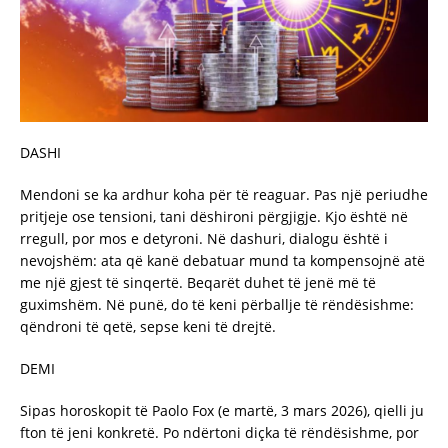
DASHI
Mendoni se ka ardhur koha për të reaguar. Pas një periudhe
pritjeje ose tensioni, tani dëshironi përgjigje. Kjo është në
rregull, por mos e detyroni. Në dashuri, dialogu është i
nevojshëm: ata që kanë debatuar mund ta kompensojnë atë
me një gjest të sinqertë. Beqarët duhet të jenë më të
guximshëm. Në punë, do të keni përballje të rëndësishme:
qëndroni të qetë, sepse keni të drejtë.
DEMI
Sipas horoskopit të Paolo Fox (e martë, 3 mars 2026), qielli ju
fton të jeni konkretë. Po ndërtoni diçka të rëndësishme, por