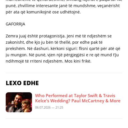
punë, zhvillime interesante janë të mundshme, veçanërisht
për ata që komunikojnë ose udhëtojnë.
GAFORRJA
Zemra juaj është protagonistja. Jeni më të ndjeshëm se
zakonisht, dhe kjo ju bën të thellë, por edhe pak të
prekshëm. Në dashuri, kërkoni siguri: flisni qartë për atë që
ju mungon. Në punë, vjen një përgjegjësi e re që mund t’ju
ndihmojë të rriteni ndjeshëm. Mos kini frikë.
LEXO EDHE
Who Performed at Taylor Swift & Travis
Kelce’s Wedding? Paul McCartney & More
06.07.2026 — 21:25