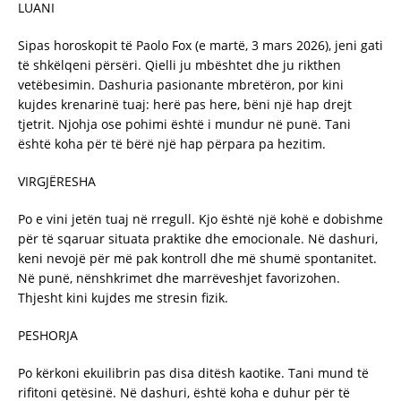
LUANI
Sipas horoskopit të Paolo Fox (e martë, 3 mars 2026), jeni gati
të shkëlqeni përsëri. Qielli ju mbështet dhe ju rikthen
vetëbesimin. Dashuria pasionante mbretëron, por kini
kujdes krenarinë tuaj: herë pas here, bëni një hap drejt
tjetrit. Njohja ose pohimi është i mundur në punë. Tani
është koha për të bërë një hap përpara pa hezitim.
VIRGJËRESHA
Po e vini jetën tuaj në rregull. Kjo është një kohë e dobishme
për të sqaruar situata praktike dhe emocionale. Në dashuri,
keni nevojë për më pak kontroll dhe më shumë spontanitet.
Në punë, nënshkrimet dhe marrëveshjet favorizohen.
Thjesht kini kujdes me stresin fizik.
PESHORJA
Po kërkoni ekuilibrin pas disa ditësh kaotike. Tani mund të
rifitoni qetësinë. Në dashuri, është koha e duhur për të