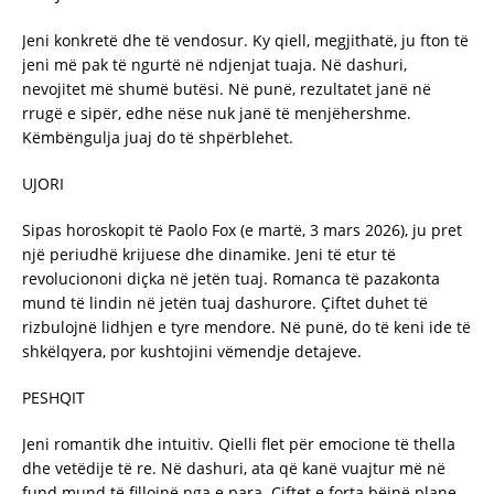
Jeni konkretë dhe të vendosur. Ky qiell, megjithatë, ju fton të
jeni më pak të ngurtë në ndjenjat tuaja. Në dashuri,
nevojitet më shumë butësi. Në punë, rezultatet janë në
rrugë e sipër, edhe nëse nuk janë të menjëhershme.
Këmbëngulja juaj do të shpërblehet.
UJORI
Sipas horoskopit të Paolo Fox (e martë, 3 mars 2026), ju pret
një periudhë krijuese dhe dinamike. Jeni të etur të
revoluciononi diçka në jetën tuaj. Romanca të pazakonta
mund të lindin në jetën tuaj dashurore. Çiftet duhet të
rizbulojnë lidhjen e tyre mendore. Në punë, do të keni ide të
shkëlqyera, por kushtojini vëmendje detajeve.
PESHQIT
Jeni romantik dhe intuitiv. Qielli flet për emocione të thella
dhe vetëdije të re. Në dashuri, ata që kanë vuajtur më në
fund mund të fillojnë nga e para. Çiftet e forta bëjnë plane