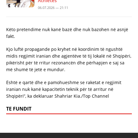
Athletes
06.07.2026 — 21:11
Këto pretendime nuk kanë bazë dhe nuk bazohen në asnjë
fakt.
Kjo luftë propagande po kryhet në koordinim të ngushtë
midis regjimit iranian dhe agjentëve të tij lokalë në Shqipëri,
pikërisht për të rritur rezonancën dhe përhapjen e saj sa
më shumë të jetë e mundur.
Është e qartë dhe e pamohueshme se raketat e regjimit
iranian nuk kanë kapacitetin teknik për të arritur në
Shqipëri”, ka deklaruar Shahriar Kia./Top Channel
TE FUNDIT