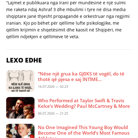
“Lajmet e publikuara nga Irani për mundësinë e një suImi
me raketa ndaj Ashraf 3 dhe mbulimi i tyre në disa media
shqiptare janë thjesht propagandë e orkestruar nga regjimi
iranian. Kjo po bëhet për qëllime lufte psikologjike, me
qëllim krijimin e shqetësimit dhe kaosit në Shqipëri, me
qëllim ndjekjen e qëllimeve të veta.
LEXO EDHE
“Nëse një grua ka GJ0KS të vogël, do të
thotë që pjesa e saj lNTlME…
16.07.2026 — 02:23
Who Performed at Taylor Swift & Travis
Kelce’s Wedding? Paul McCartney & More
06.07.2026 — 21:25
No One Imagined This Young Boy Would
Become One of the World’s Most Famous