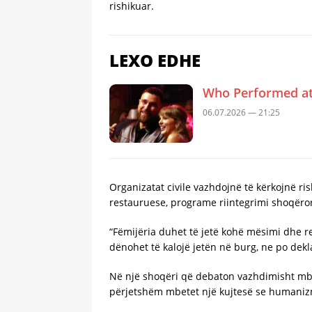
rishikuar.
LEXO EDHE
Who Performed at 
06.07.2026 — 21:25
Organizatat civile vazhdojnë të kërkojnë ri
restauruese, programe riintegrimi shoqëror
“Fëmijëria duhet të jetë kohë mësimi dhe ref
dënohet të kalojë jetën në burg, ne po dek
Në një shoqëri që debaton vazhdimisht mbi 
përjetshëm mbetet një kujtesë se humanizm