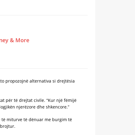
tney & More
o propozojnë alternativa si drejtësia
 për të drejtat civile. “Kur një fëmijë
logjikën njerëzore dhe shkencore.”
9 të miturve të dënuar me burgim të
brojtur.