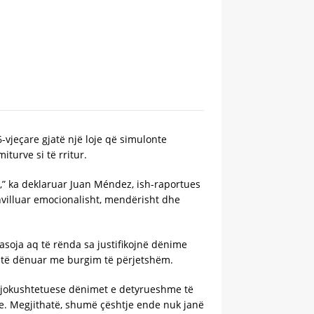
6-vjeçare gjatë një loje që simulonte
turve si të rritur.
,” ka deklaruar Juan Méndez, ish-raportues
hvilluar emocionalisht, mendërisht dhe
asoja aq të rënda sa justifikojnë dënime
e të dënuar me burgim të përjetshëm.
i jokushtetuese dënimet e detyrueshme të
me. Megjithatë, shumë çështje ende nuk janë