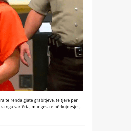
 të rënda gjatë grabitjeve, të tjerë për
ura nga varfëria, mungesa e përkujdesjes,