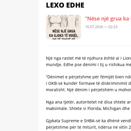
LEXO EDHE
“Nëse një grua ka 
16.07.2026 — 02:23
Një nga rastet më të njohura është ai i Lion
mundje. Edhe pse dënimi i tij u rishikua më
“Dënimet e përjetshme për fëmijët bien nde
i OKB-së kundër formave të diskriminimit d
moralisht. Një dënim i përjetshëm u mohon
Nga ana tjetër, autoritetet në disa shtete 
maksimale. Shtete si Florida, Michigan dh
Gjykata Supreme e SHBA-së ka dhënë vendim
përjetshme për të miturit, ndërsa në vitin