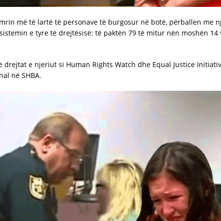
in më të lartë të personave të burgosur në botë, përballen me një 
sistemin e tyre të drejtësisë: të paktën 79 të mitur nën moshën 1
ë drejtat e njeriut si Human Rights Watch dhe Equal Justice Initiat
enal në SHBA.