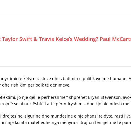
Taylor Swift & Travis Kelce’s Wedding? Paul McCar
shqyrtimin e këtyre rasteve dhe zbatimin e politikave më humane. At
 dhe rishikim periodik të dënimeve.
lektimi, jo një qeli e përhershme,” shprehet Bryan Stevenson, avokat
larojmë se ai nuk është i aftë për ndryshim – dhe kjo bie ndesh me 
drejtësinë, sigurinë dhe mundësinë e një shansi të dytë, rasti i 7
i i një kombi matet edhe nga mënyra si trajton fëmijët më të pam