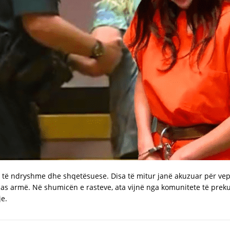
ë të ndryshme dhe shqetësuese. Disa të mitur janë akuzuar për vepra
 as armë. Në shumicën e rasteve, ata vijnë nga komunitete të prek
je.