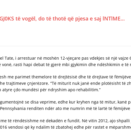
GJ0KS të vogël, do të thotë që pjesa e saj lNTlME…
el Tate, i arrestuar në moshën 12-vjeçare pas vdekjes së një vajze 
 vonë, rasti hapi debat të gjerë mbi gjykimin dhe ndëshkimin e të mi
sh me parimet themelore të drejtësisë dhe të drejtave të fëmijëve
he trajtimeve çnjerëzore. “Të miturit nuk janë ende plotësisht të z
 atyre çdo mundësi për ndryshim apo rehabilitim.”
argumentojnë se disa veprime, edhe kur kryhen nga të mitur, kanë p
e Pennsylvania renditen ndër ato me numrin më të lartë të fëmijëv
e të rëndësishme në dekadën e fundit. Në vitin 2012, ajo shpall
 2016 vendosi që ky ndalim të zbatohej edhe për rastet e mëparsh