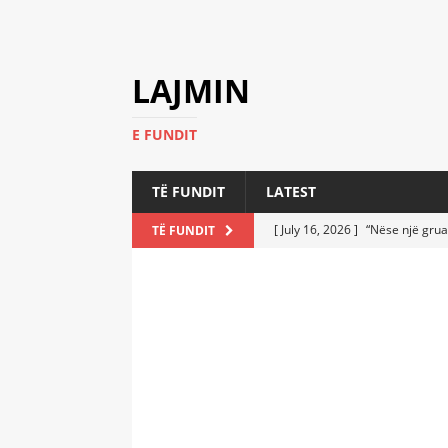
LAJMIN
E FUNDIT
TË FUNDIT
LATEST
[ July 16, 2026 ]
“Nëse një grua
TË FUNDIT
[ July 6, 2026 ]
Who Performed a
LATEST
[ July 6, 2026 ]
No One Imagine
Athletes
LATEST
[ July 6, 2026 ]
Coast Guard Fi
Everyone Stunned
LATEST