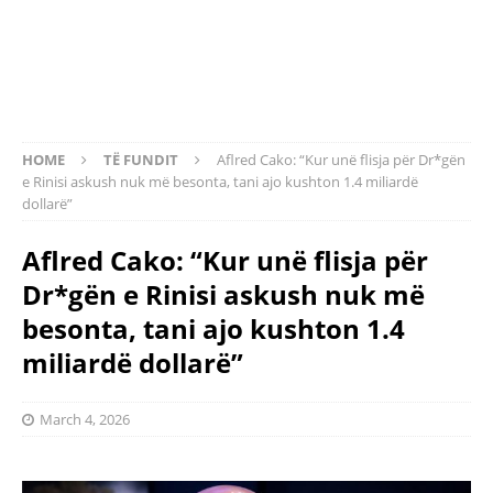
HOME
TË FUNDIT
Aflred Cako: “Kur unë flisja për Dr*gën
e Rinisi askush nuk më besonta, tani ajo kushton 1.4 miliardë
dollarë”
Aflred Cako: “Kur unë flisja për
Dr*gën e Rinisi askush nuk më
besonta, tani ajo kushton 1.4
miliardë dollarë”
March 4, 2026