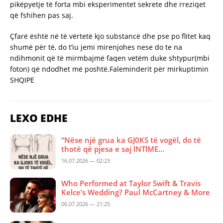
pikëpyetje të forta mbi eksperimentet sekrete dhe rreziqet
që fshihen pas saj.
Çfarë është në të vërtetë kjo substancë dhe pse po flitet kaq
shumë për të, do t’iu jemi mirenjohes nese do te na
ndihmonit që të mirmbajmë faqen vetëm duke shtypur(mbi
foton) që ndodhet më poshtë.Faleminderit për mirkuptimin
SHQIPE
LEXO EDHE
“Nëse një grua ka GJ0KS të vogël, do të
thotë që pjesa e saj lNTlME…
16.07.2026 — 02:23
Who Performed at Taylor Swift & Travis
Kelce’s Wedding? Paul McCartney & More
06.07.2026 — 21:25