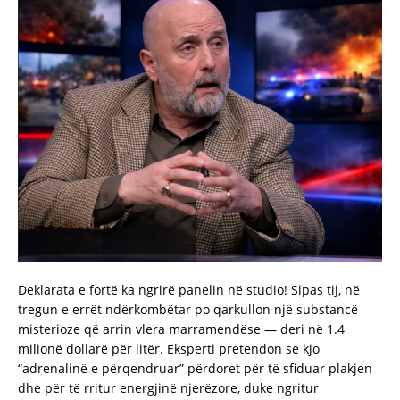
Deklarata e fortë ka ngrirë panelin në studio! Sipas tij, në
tregun e errët ndërkombëtar po qarkullon një substancë
misterioze që arrin vlera marramendëse — deri në 1.4
milionë dollarë për litër. Eksperti pretendon se kjo
“adrenalinë e përqendruar” përdoret për të sfiduar plakjen
dhe për të rritur energjinë njerëzore, duke ngritur