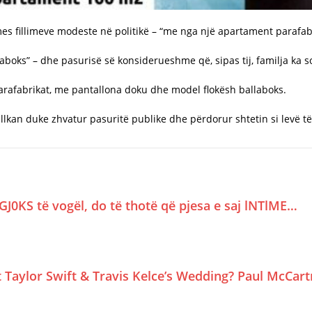
mes fillimeve modeste në politikë – “me nga një apartament parafab
boks” – dhe pasurisë së konsiderueshme që, sipas tij, familja ka so
arafabrikat, me pantallona doku dhe model flokësh ballaboks.
llkan duke zhvatur pasuritë publike dhe përdorur shtetin si levë të 
GJ0KS të vogël, do të thotë që pjesa e saj lNTlME…
Taylor Swift & Travis Kelce’s Wedding? Paul McCar