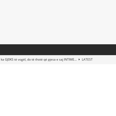
 ka GJ0KS të vogël, do të thotë që pjesa e saj lNTlME…
LATEST
t Taylor Swift & Travis Kelce’s Wedding? Paul McCartney & More
d This Young Boy Would Become One of the World’s Most Famous
nds Abandoned Vessel—The Disturbing Message Inside Leaves