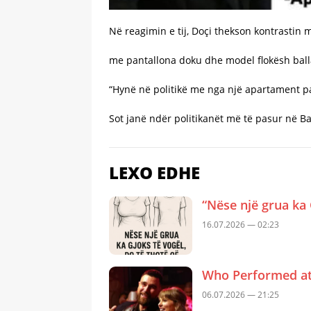
Në reagimin e tij, Doçi thekson kontrastin 
me pantallona doku dhe model flokësh balla
“Hynë në politikë me nga një apartament p
Sot janë ndër politikanët më të pasur në Ba
LEXO EDHE
“Nëse një grua ka 
16.07.2026 — 02:23
Who Performed at 
06.07.2026 — 21:25