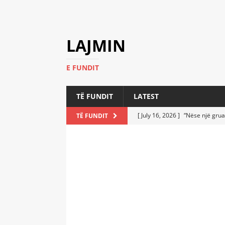
LAJMIN
E FUNDIT
TË FUNDIT
LATEST
[ July 16, 2026 ]
“Nëse një grua
TË FUNDIT
[ July 6, 2026 ]
Who Performed a
LATEST
[ July 6, 2026 ]
No One Imagine
Athletes
LATEST
[ July 6, 2026 ]
Coast Guard Fi
Everyone Stunned
LATEST