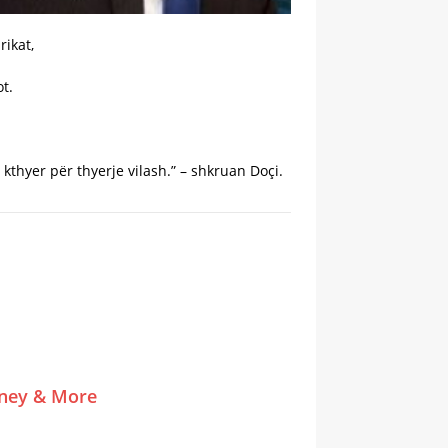
rikat,
t.
kthyer për thyerje vilash.” – shkruan Doçi.
tney & More