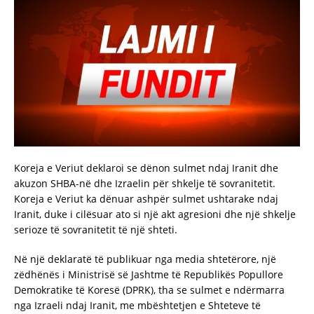
Koreja e Veriut deklaroi se dënon sulmet ndaj Iranit dhe
akuzon SHBA-në dhe Izraelin për shkelje të sovranitetit.
Koreja e Veriut ka dënuar ashpër sulmet ushtarake ndaj
Iranit, duke i cilësuar ato si një akt agresioni dhe një shkelje
serioze të sovranitetit të një shteti.
Në një deklaratë të publikuar nga media shtetërore, një
zëdhënës i Ministrisë së Jashtme të Republikës Popullore
Demokratike të Koresë (DPRK), tha se sulmet e ndërmarra
nga Izraeli ndaj Iranit, me mbështetjen e Shteteve të