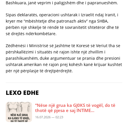
Bashkuara, janë veprim i paligjshëm dhe i papranueshëm.
Sipas deklaratës, operacioni ushtarak i Izraelit ndaj Iranit, i
kryer me “mbështetje dhe patronazh aktiv” nga SHBA,
përbën një shkelje të rëndë të sovranitetit shtetëror dhe të
së drejtës ndërkombëtare.
Zëdhënësi i Ministrisë së Jashtme të Koresë së Veriut tha se
përshkallëzimi i situatës në rajon ishte një zhvillim i
parashikueshëm, duke argumentuar se prania dhe presioni
ushtarak amerikan në rajon prej kohësh kanë krijuar kushtet
për një përplasje të drejtpërdrejtë.
LEXO EDHE
“Nëse një grua ka GJ0KS të vogël, do të
thotë që pjesa e saj lNTlME…
16.07.2026 — 02:23