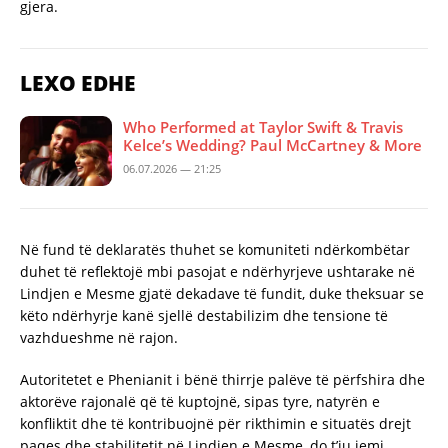
gjera.
LEXO EDHE
Who Performed at Taylor Swift & Travis
Kelce’s Wedding? Paul McCartney & More
06.07.2026 — 21:25
Në fund të deklaratës thuhet se komuniteti ndërkombëtar
duhet të reflektojë mbi pasojat e ndërhyrjeve ushtarake në
Lindjen e Mesme gjatë dekadave të fundit, duke theksuar se
këto ndërhyrje kanë sjellë destabilizim dhe tensione të
vazhdueshme në rajon.
Autoritetet e Phenianit i bënë thirrje palëve të përfshira dhe
aktorëve rajonalë që të kuptojnë, sipas tyre, natyrën e
konfliktit dhe të kontribuojnë për rikthimin e situatës drejt
paqes dhe stabilitetit në Lindjen e Mesme, do t’iu jemi