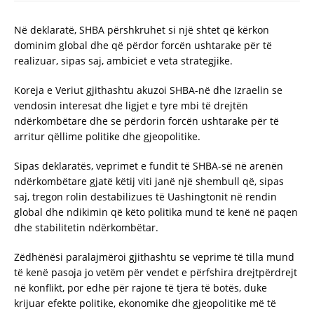
Në deklaratë, SHBA përshkruhet si një shtet që kërkon
dominim global dhe që përdor forcën ushtarake për të
realizuar, sipas saj, ambiciet e veta strategjike.
Koreja e Veriut gjithashtu akuzoi SHBA-në dhe Izraelin se
vendosin interesat dhe ligjet e tyre mbi të drejtën
ndërkombëtare dhe se përdorin forcën ushtarake për të
arritur qëllime politike dhe gjeopolitike.
Sipas deklaratës, veprimet e fundit të SHBA-së në arenën
ndërkombëtare gjatë këtij viti janë një shembull që, sipas
saj, tregon rolin destabilizues të Uashingtonit në rendin
global dhe ndikimin që këto politika mund të kenë në paqen
dhe stabilitetin ndërkombëtar.
Zëdhënësi paralajmëroi gjithashtu se veprime të tilla mund
të kenë pasoja jo vetëm për vendet e përfshira drejtpërdrejt
në konflikt, por edhe për rajone të tjera të botës, duke
krijuar efekte politike, ekonomike dhe gjeopolitike më të