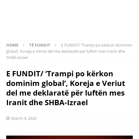
HOME
TË FUNDIT
E FUNDIT/ ‘Trampi po kërkon dominim
global’, Koreja e Veriut del me deklaratë për luftën mes Iranit dhe
SHBA-Izrael
E FUNDIT/ ‘Trampi po kërkon
dominim global’, Koreja e Veriut
del me deklaratë për luftën mes
Iranit dhe SHBA-Izrael
March 4, 2026