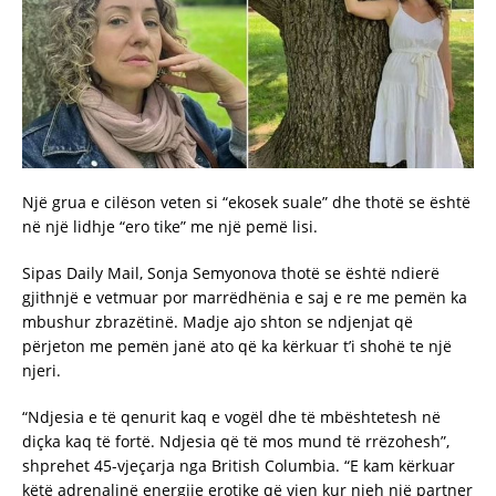
Një grua e cilëson veten si “ekosek suale” dhe thotë se është
në një lidhje “ero tike” me një pemë lisi.
Sipas Daily Mail, Sonja Semyonova thotë se është ndierë
gjithnjë e vetmuar por marrëdhënia e saj e re me pemën ka
mbushur zbrazëtinë. Madje ajo shton se ndjenjat që
përjeton me pemën janë ato që ka kërkuar t’i shohë te një
njeri.
“Ndjesia e të qenurit kaq e vogël dhe të mbështetesh në
diçka kaq të fortë. Ndjesia që të mos mund të rrëzohesh”,
shprehet 45-vjeçarja nga British Columbia. “E kam kërkuar
këtë adrenalinë energjie erotike që vjen kur njeh një partner