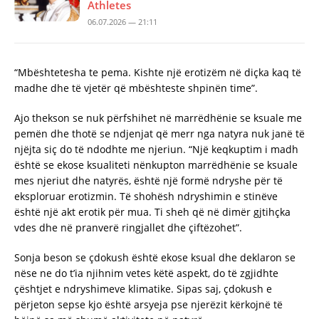
Athletes
06.07.2026 — 21:11
“Mbështetesha te pema. Kishte një erotizëm në diçka kaq të
madhe dhe të vjetër që mbështeste shpinën time”.
Ajo thekson se nuk përfshihet në marrëdhënie se ksuale me
pemën dhe thotë se ndjenjat që merr nga natyra nuk janë të
njëjta siç do të ndodhte me njeriun. “Një keqkuptim i madh
është se ekose ksualiteti nënkupton marrëdhënie se ksuale
mes njeriut dhe natyrës, është një formë ndryshe për të
eksploruar erotizmin. Të shohësh ndryshimin e stinëve
është një akt erotik për mua. Ti sheh që në dimër gjtihçka
vdes dhe në pranverë ringjallet dhe çiftëzohet”.
Sonja beson se çdokush është ekose ksual dhe deklaron se
nëse ne do t’ia njihnim vetes këtë aspekt, do të zgjidhte
çështjet e ndryshimeve klimatike. Sipas saj, çdokush e
përjeton sepse kjo është arsyeja pse njerëzit kërkojnë të