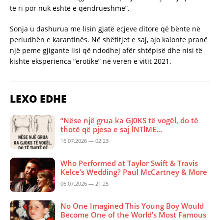
të ri por nuk është e qëndrueshme”.
Sonja u dashurua me lisin gjatë ecjeve ditore që bënte në
periudhën e karantinës. Në shëtitjet e saj, ajo kalonte pranë
një peme gjigante lisi që ndodhej afër shtëpisë dhe nisi të
kishte eksperienca “erotike” në verën e vitit 2021.
LEXO EDHE
“Nëse një grua ka GJ0KS të vogël, do të
thotë që pjesa e saj lNTlME…
16.07.2026 — 02:23
Who Performed at Taylor Swift & Travis
Kelce’s Wedding? Paul McCartney & More
06.07.2026 — 21:25
No One Imagined This Young Boy Would
Become One of the World’s Most Famous