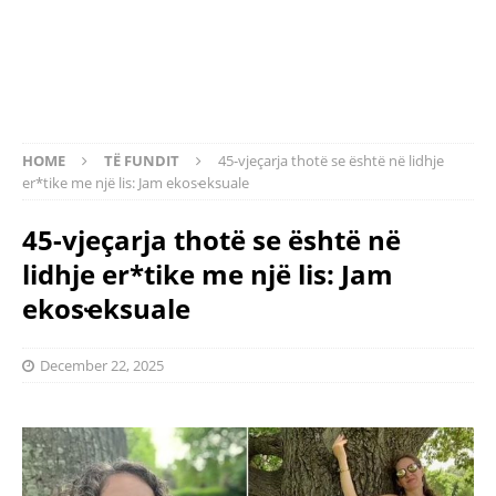
HOME
TË FUNDIT
45-vjeçarja thotë se është në lidhje
er*tike me një lis: Jam ekosҽksuale
45-vjeçarja thotë se është në
lidhje er*tike me një lis: Jam
ekosҽksuale
December 22, 2025