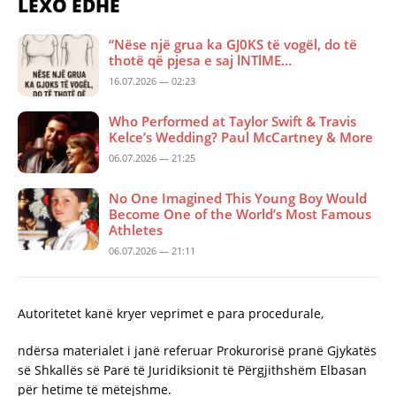
LEXO EDHE
“Nëse një grua ka GJ0KS të vogël, do të
thotë që pjesa e saj lNTlME…
16.07.2026 — 02:23
Who Performed at Taylor Swift & Travis
Kelce’s Wedding? Paul McCartney & More
06.07.2026 — 21:25
No One Imagined This Young Boy Would
Become One of the World’s Most Famous
Athletes
06.07.2026 — 21:11
Autoritetet kanë kryer veprimet e para procedurale,
ndërsa materialet i janë referuar Prokurorisë pranë Gjykatës
së Shkallës së Parë të Juridiksionit të Përgjithshëm Elbasan
për hetime të mëtejshme.