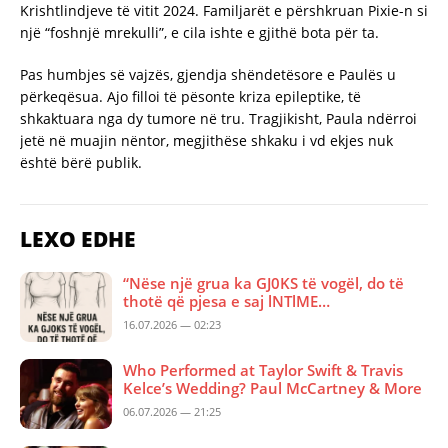
Krishtlindjeve të vitit 2024. Familjarët e përshkruan Pixie-n si
një “foshnjë mrekulli”, e cila ishte e gjithë bota për ta.
Pas humbjes së vajzës, gjendja shëndetësore e Paulës u
përkeqësua. Ajo filloi të pësonte kriza epileptike, të
shkaktuara nga dy tumore në tru. Tragjikisht, Paula ndërroi
jetë në muajin nëntor, megjithëse shkaku i vd ekjes nuk
është bërë publik.
LEXO EDHE
“Nëse një grua ka GJ0KS të vogël, do të
thotë që pjesa e saj lNTlME…
16.07.2026 — 02:23
Who Performed at Taylor Swift & Travis
Kelce’s Wedding? Paul McCartney & More
06.07.2026 — 21:25