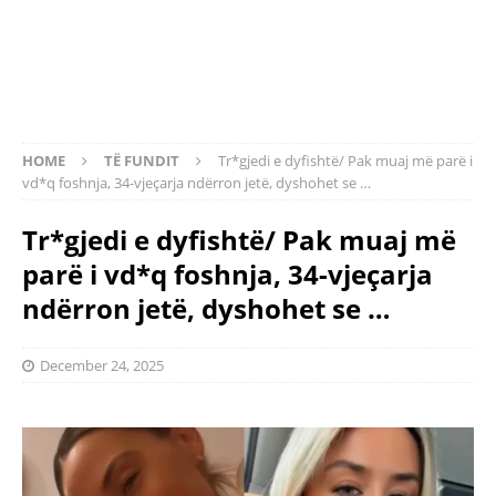
HOME
TË FUNDIT
Tr*gjedi e dyfishtë/ Pak muaj më parë i
vd*q foshnja, 34-vjeçarja ndërron jetë, dyshohet se …
Tr*gjedi e dyfishtë/ Pak muaj më
parë i vd*q foshnja, 34-vjeçarja
ndërron jetë, dyshohet se …
December 24, 2025