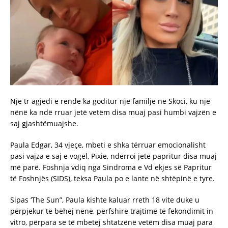
Një tr agjedi e rëndë ka goditur një familje në Skoci, ku një
nënë ka ndë rruar jetë vetëm disa muaj pasi humbi vajzën e
saj gjashtëmuajshe.
Paula Edgar, 34 vjeçe, mbeti e shka tërruar emocionalisht
pasi vajza e saj e vogël, Pixie, ndërroi jetë papritur disa muaj
më parë. Foshnja vdiq nga Sindroma e Vd ekjes së Papritur
të Foshnjës (SIDS), teksa Paula po e lante në shtëpinë e tyre.
Sipas ‘The Sun”, Paula kishte kaluar rreth 18 vite duke u
përpjekur të bëhej nënë, përfshirë trajtime të fekondimit in
vitro, përpara se të mbetej shtatzënë vetëm disa muaj para