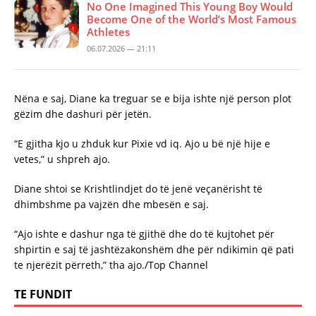
No One Imagined This Young Boy Would
Become One of the World’s Most Famous
Athletes
06.07.2026 — 21:11
Nëna e saj, Diane ka treguar se e bija ishte një person plot
gëzim dhe dashuri për jetën.
“E gjitha kjo u zhduk kur Pixie vd iq. Ajo u bë një hije e
vetes,” u shpreh ajo.
Diane shtoi se Krishtlindjet do të jenë veçanërisht të
dhimbshme pa vajzën dhe mbesën e saj.
“Ajo ishte e dashur nga të gjithë dhe do të kujtohet për
shpirtin e saj të jashtëzakonshëm dhe për ndikimin që pati
te njerëzit përreth,” tha ajo./Top Channel
TE FUNDIT