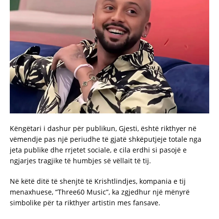
Këngëtari i dashur për publikun, Gjesti, është rikthyer në
vëmendje pas një periudhe të gjatë shkëputjeje totale nga
jeta publike dhe rrjetet sociale, e cila erdhi si pasojë e
ngjarjes tragjike të humbjes së vëllait të tij.
Në këtë ditë të shenjtë të Krishtlindjes, kompania e tij
menaxhuese, “Three60 Music”, ka zgjedhur një mënyrë
simbolike për ta rikthyer artistin mes fansave.