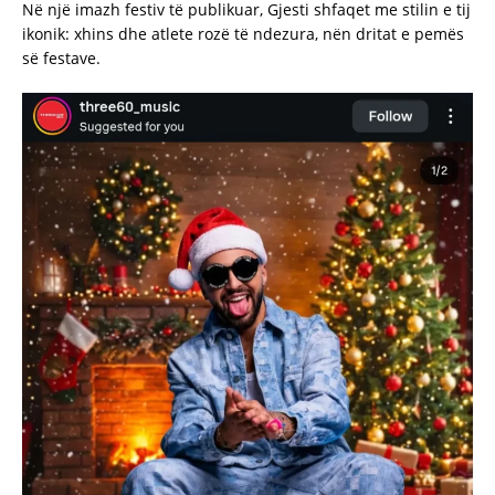
Në një imazh festiv të publikuar, Gjesti shfaqet me stilin e tij
ikonik: xhins dhe atlete rozë të ndezura, nën dritat e pemës
së festave.