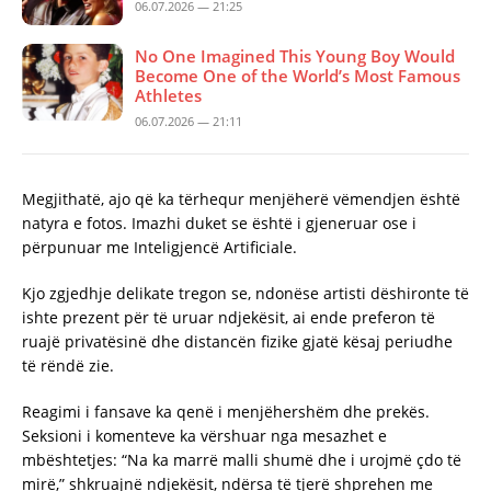
06.07.2026 — 21:25
No One Imagined This Young Boy Would
Become One of the World’s Most Famous
Athletes
06.07.2026 — 21:11
Megjithatë, ajo që ka tërhequr menjëherë vëmendjen është
natyra e fotos. Imazhi duket se është i gjeneruar ose i
përpunuar me Inteligjencë Artificiale.
Kjo zgjedhje delikate tregon se, ndonëse artisti dëshironte të
ishte prezent për të uruar ndjekësit, ai ende preferon të
ruajë privatësinë dhe distancën fizike gjatë kësaj periudhe
të rëndë zie.
Reagimi i fansave ka qenë i menjëhershëm dhe prekës.
Seksioni i komenteve ka vërshuar nga mesazhet e
mbështetjes: “Na ka marrë malli shumë dhe i urojmë çdo të
mirë,” shkruajnë ndjekësit, ndërsa të tjerë shprehen me