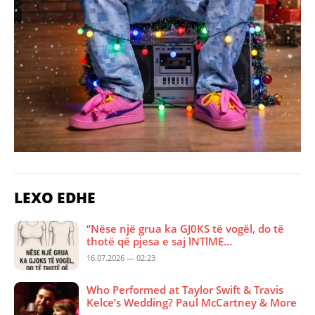
LEXO EDHE
“Nëse një grua ka GJ0KS të vogël, do të
thotë që pjesa e saj lNTlME…
16.07.2026 — 02:23
Who Performed at Taylor Swift & Travis
Kelce’s Wedding? Paul McCartney & More