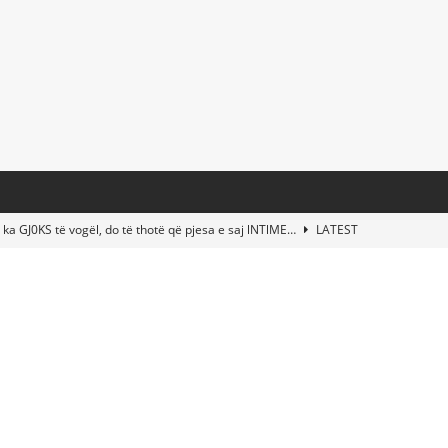
 ka GJ0KS të vogël, do të thotë që pjesa e saj lNTlME…
LATEST
t Taylor Swift & Travis Kelce’s Wedding? Paul McCartney & More
d This Young Boy Would Become One of the World’s Most Famous
nds Abandoned Vessel—The Disturbing Message Inside Leaves