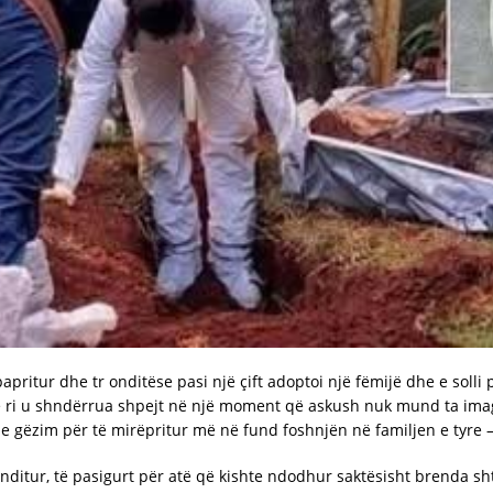
apritur dhe tr onditëse pasi një çift adoptoi një fëmijë dhe e solli 
i të ri u shndërrua shpejt në një moment që askush nuk mund ta ima
e gëzim për të mirëpritur më në fund foshnjën në familjen e tyre —
ditur, të pasigurt për atë që kishte ndodhur saktësisht brenda sht