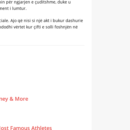
onin për ngjarjen e çuditshme, duke u
ment i lumtur.
iale. Ajo që nisi si një akt i bukur dashurie
odhi vërtet kur çifti e solli foshnjën në
tney & More
ost Famous Athletes