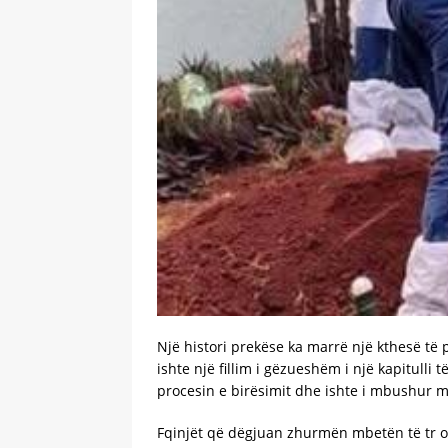
Një histori prekëse ka marrë një kthesë të p
ishte një fillim i gëzueshëm i një kapitull
procesin e birësimit dhe ishte i mbushur m
Fqinjët që dëgjuan zhurmën mbetën të tr on