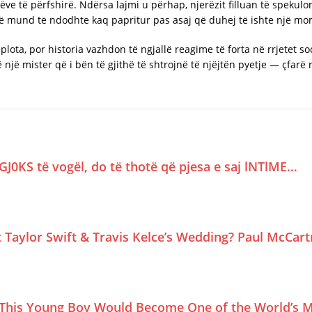
ëve të përfshirë. Ndërsa lajmi u përhap, njerëzit filluan të spekul
illë mund të ndodhte kaq papritur pas asaj që duhej të ishte një mo
lota, por historia vazhdon të ngjallë reagime të forta në rrjetet soc
ë mister që i bën të gjithë të shtrojnë të njëjtën pyetje — çfarë nd
GJ0KS të vogël, do të thotë që pjesa e saj lNTlME…
Taylor Swift & Travis Kelce’s Wedding? Paul McCar
This Young Boy Would Become One of the World’s M