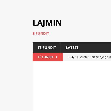
LAJMIN
E FUNDIT
TË FUNDIT
LATEST
[ July 16, 2026 ]
“Nëse një grua
TË FUNDIT
[ July 6, 2026 ]
Who Performed a
LATEST
[ July 6, 2026 ]
No One Imagine
Athletes
LATEST
[ July 6, 2026 ]
Coast Guard Fi
Everyone Stunned
LATEST