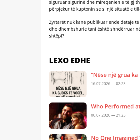
siguruar sigurinë dhe mirëqenien e të gjith
përpjekur të kuptonin se si një situatë e t
Zyrtarët nuk kanë publikuar ende detaje të p
dhe dhembshurie tani është shndërruar në nj
shtëpi?
LEXO EDHE
“Nëse një grua ka 
16.07.2026 — 02:23
Who Performed at 
06.07.2026 — 21:25
No One Imagined 