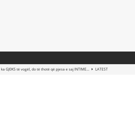
 ka GJ0KS të vogël, do të thotë që pjesa e saj lNTlME…
LATEST
t Taylor Swift & Travis Kelce’s Wedding? Paul McCartney & More
d This Young Boy Would Become One of the World’s Most Famous
nds Abandoned Vessel—The Disturbing Message Inside Leaves