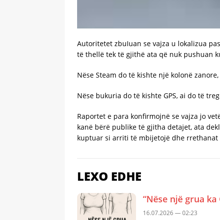
Autoritetet zbuIuan se vajza u lokalizua pa
të thellë tek të gjithë ata që nuk pushuan ku
Nëse Steam do të kishte një kolonë zanore,
Nëse bukuria do të kishte GPS, ai do të treg
Raportet e para konfirmojnë se vajza jo ve
kanë bërë publike të gjitha detajet, ata de
kuptuar si arriti të mbijetojë dhe rrethana
LEXO EDHE
“Nëse një grua ka 
16.07.2026 — 02:23