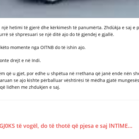
s një hetimi të gjerë dhe kërkimesh të panumërta. Zhdùkja e saj e 
rrë së shpresuari se një ditë ajo do të gjendej e gjallë.
 këto momente nga OITNB do të ishin ajo.
onte drejt e në Indi.
tëm që u gjet, por edhe u shpëtua në rrethana që janë ende nën s
klaruan se ajo kishte përballuar vështirësi të mëdha gjatë mungesës
t që lidhen me zhdukjen e saj.
GJ0KS të vogël, do të thotë që pjesa e saj lNTlME…