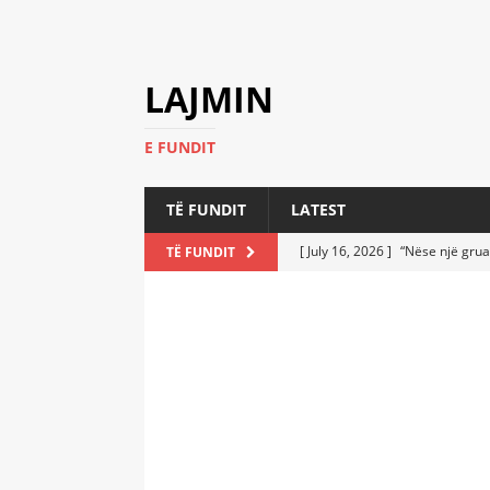
LAJMIN
E FUNDIT
TË FUNDIT
LATEST
[ July 16, 2026 ]
“Nëse një grua
TË FUNDIT
[ July 6, 2026 ]
Who Performed a
LATEST
[ July 6, 2026 ]
No One Imagine
Athletes
LATEST
[ July 6, 2026 ]
Coast Guard Fi
Everyone Stunned
LATEST