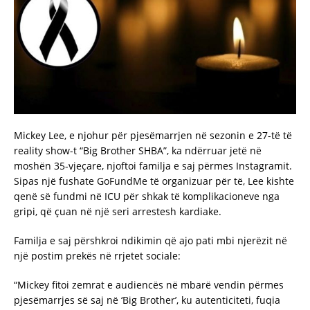
Mickey Lee, e njohur për pjesëmarrjen në sezonin e 27-të të
reality show-t “Big Brother SHBA”, ka ndërruar jetë në
moshën 35-vjeçare, njoftoi familja e saj përmes Instagramit.
Sipas një fushate GoFundMe të organizuar për të, Lee kishte
qenë së fundmi në ICU për shkak të komplikacioneve nga
gripi, që çuan në një seri arrestesh kardiake.
Familja e saj përshkroi ndikimin që ajo pati mbi njerëzit në
një postim prekës në rrjetet sociale:
“Mickey fitoi zemrat e audiencës në mbarë vendin përmes
pjesëmarrjes së saj në ‘Big Brother’, ku autenticiteti, fuqia