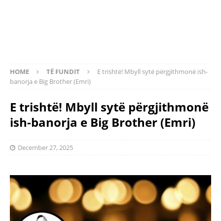
HOME
TË FUNDIT
E trishtë! Mbyll sytë përgjithmonë ish-
banorja e Big Brother (Emri)
E trishtë! Mbyll sytë përgjithmonë
ish-banorja e Big Brother (Emri)
December 27, 2025