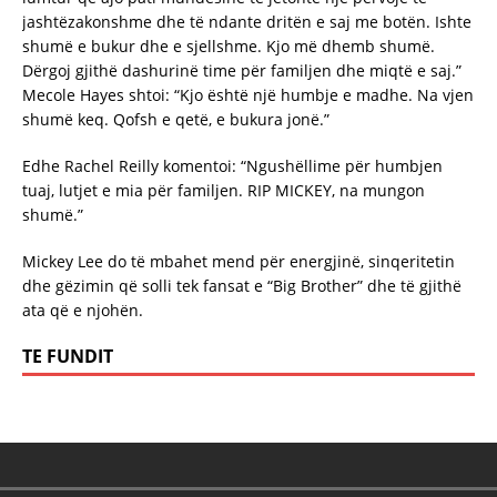
jashtëzakonshme dhe të ndante dritën e saj me botën. Ishte
shumë e bukur dhe e sjellshme. Kjo më dhemb shumë.
Dërgoj gjithë dashurinë time për familjen dhe miqtë e saj.”
Mecole Hayes shtoi: “Kjo është një humbje e madhe. Na vjen
shumë keq. Qofsh e qetë, e bukura jonë.”
Edhe Rachel Reilly komentoi: “Ngushëllime për humbjen
tuaj, lutjet e mia për familjen. RIP MICKEY, na mungon
shumë.”
Mickey Lee do të mbahet mend për energjinë, sinqeritetin
dhe gëzimin që solli tek fansat e “Big Brother” dhe të gjithë
ata që e njohën.
TE FUNDIT