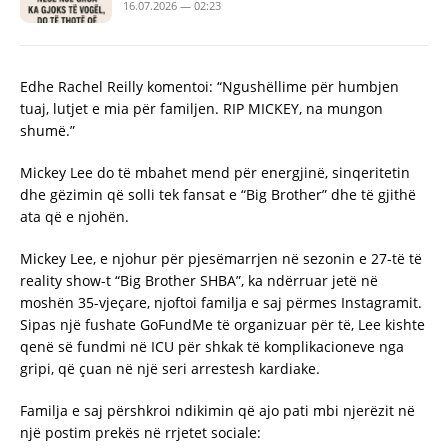
16.07.2026 — 02:23
Edhe Rachel Reilly komentoi: “Ngushëllime për humbjen
tuaj, lutjet e mia për familjen. RIP MICKEY, na mungon
shumë.”
Mickey Lee do të mbahet mend për energjinë, sinqeritetin
dhe gëzimin që solli tek fansat e “Big Brother” dhe të gjithë
ata që e njohën.
Mickey Lee, e njohur për pjesëmarrjen në sezonin e 27-të të
reality show-t “Big Brother SHBA”, ka ndërruar jetë në
moshën 35-vjeçare, njoftoi familja e saj përmes Instagramit.
Sipas një fushate GoFundMe të organizuar për të, Lee kishte
qenë së fundmi në ICU për shkak të komplikacioneve nga
gripi, që çuan në një seri arrestesh kardiake.
Familja e saj përshkroi ndikimin që ajo pati mbi njerëzit në
një postim prekës në rrjetet sociale: