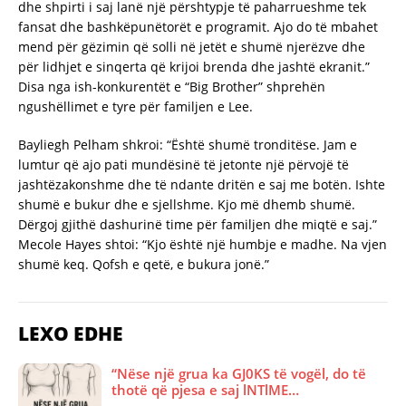
dhe shpirti i saj lanë një përshtypje të paharrueshme tek
fansat dhe bashkëpunëtorët e programit. Ajo do të mbahet
mend për gëzimin që solli në jetët e shumë njerëzve dhe
për lidhjet e sinqerta që krijoi brenda dhe jashtë ekranit.”
Disa nga ish-konkurentët e “Big Brother” shprehën
ngushëllimet e tyre për familjen e Lee.
Bayliegh Pelham shkroi: “Është shumë tronditëse. Jam e
lumtur që ajo pati mundësinë të jetonte një përvojë të
jashtëzakonshme dhe të ndante dritën e saj me botën. Ishte
shumë e bukur dhe e sjellshme. Kjo më dhemb shumë.
Dërgoj gjithë dashurinë time për familjen dhe miqtë e saj.”
Mecole Hayes shtoi: “Kjo është një humbje e madhe. Na vjen
shumë keq. Qofsh e qetë, e bukura jonë.”
LEXO EDHE
“Nëse një grua ka GJ0KS të vogël, do të
thotë që pjesa e saj lNTlME…