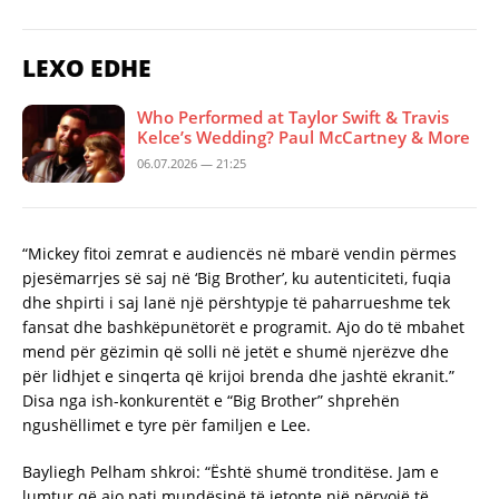
LEXO EDHE
Who Performed at Taylor Swift & Travis
Kelce’s Wedding? Paul McCartney & More
06.07.2026 — 21:25
“Mickey fitoi zemrat e audiencës në mbarë vendin përmes
pjesëmarrjes së saj në ‘Big Brother’, ku autenticiteti, fuqia
dhe shpirti i saj lanë një përshtypje të paharrueshme tek
fansat dhe bashkëpunëtorët e programit. Ajo do të mbahet
mend për gëzimin që solli në jetët e shumë njerëzve dhe
për lidhjet e sinqerta që krijoi brenda dhe jashtë ekranit.”
Disa nga ish-konkurentët e “Big Brother” shprehën
ngushëllimet e tyre për familjen e Lee.
Bayliegh Pelham shkroi: “Është shumë tronditëse. Jam e
lumtur që ajo pati mundësinë të jetonte një përvojë të