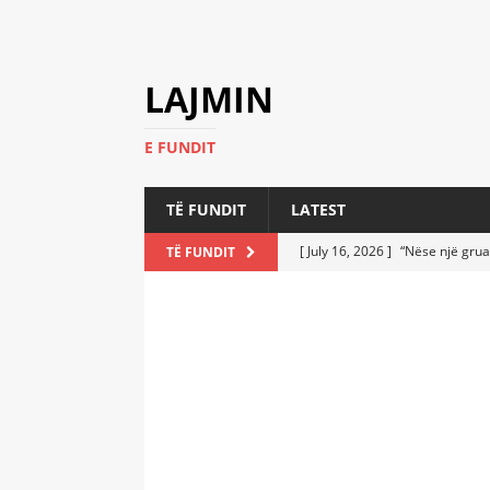
LAJMIN
E FUNDIT
TË FUNDIT
LATEST
[ July 16, 2026 ]
“Nëse një grua
TË FUNDIT
[ July 6, 2026 ]
Who Performed a
LATEST
[ July 6, 2026 ]
No One Imagine
Athletes
LATEST
[ July 6, 2026 ]
Coast Guard Fi
Everyone Stunned
LATEST