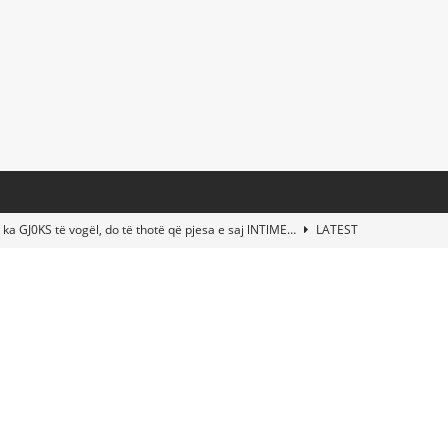
 ka GJ0KS të vogël, do të thotë që pjesa e saj lNTlME…
LATEST
t Taylor Swift & Travis Kelce’s Wedding? Paul McCartney & More
d This Young Boy Would Become One of the World’s Most Famous
nds Abandoned Vessel—The Disturbing Message Inside Leaves