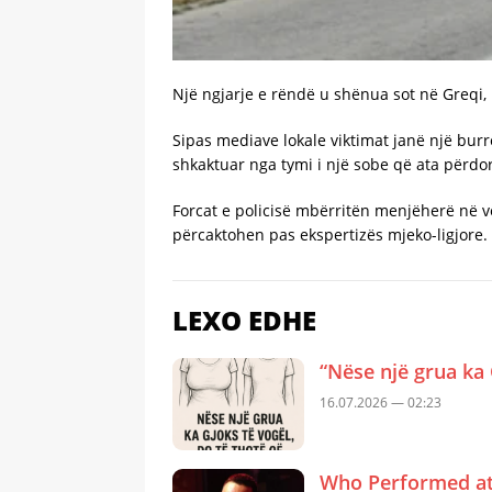
Një ngjarje e rëndë u shënua sot në Greqi, 
Sipas mediave lokale viktimat janë një bur
shkaktuar nga tymi i një sobe që ata përdo
Forcat e policisë mbërritën menjëherë në v
përcaktohen pas ekspertizës mjeko-ligjore.
LEXO EDHE
“Nëse një grua ka 
16.07.2026 — 02:23
Who Performed at 