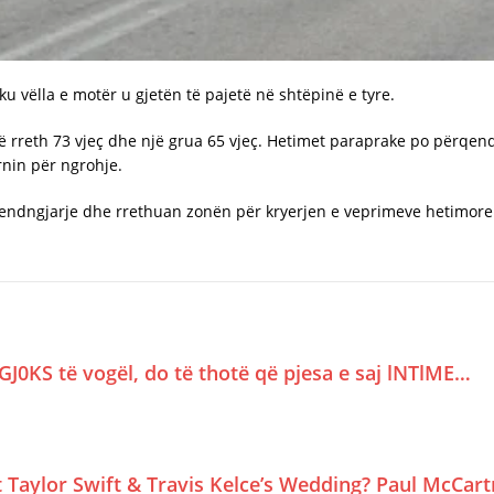
ku vëlla e motër u gjetën të pajetë në shtëpinë e tyre.
rë rreth 73 vjeç dhe një grua 65 vjeç. Hetimet paraprake po përqe
rnin për ngrohje.
endngjarje dhe rrethuan zonën për kryerjen e veprimeve hetimore. S
GJ0KS të vogël, do të thotë që pjesa e saj lNTlME…
Taylor Swift & Travis Kelce’s Wedding? Paul McCar