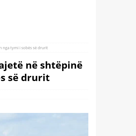
n nga tymi i sobës së drurit
pajetë në shtëpinë
s së drurit