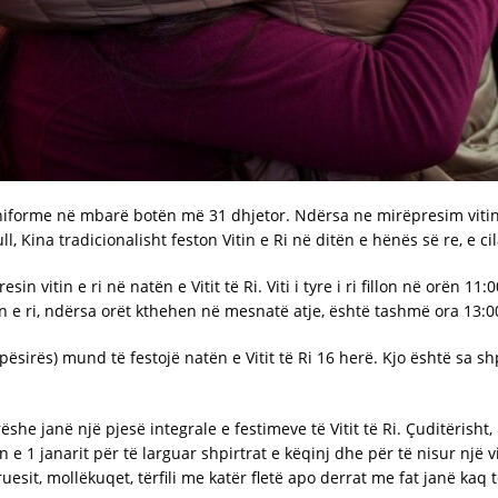
niforme në mbarë botën më 31 dhjetor. Ndërsa ne mirëpresim vitin e
ll, Kina tradicionalisht feston Vitin e Ri në ditën e hënës së re, e ci
in vitin e ri në natën e Vitit të Ri. Viti i tyre i ri fillon në orën 1
in e ri, ndërsa orët kthehen në mesnatë atje, është tashmë ora 13:0
pësirës) mund të festojë natën e Vitit të Ri 16 herë. Kjo është sa 
e janë një pjesë integrale e festimeve të Vitit të Ri. Çuditërisht, k
1 janarit për të larguar shpirtrat e këqinj dhe për të nisur një vit
uesit, mollëkuqet, tërfili me katër fletë apo derrat me fat janë kaq t