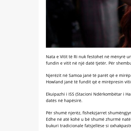
Nata e Vitit të Ri nuk festohet në mënyrë u
fundin e vitit në një datë tjetër. Për shembu
Njerëzit në Samoa janë të parët që e mirëpres
Howland janë të fundit që e mirëpresin vit
Ekuipazhi i ISS (Stacioni Ndërkombëtar i Ha
datës në hapësirë.
Për shumë njerëz, fishekzjarret shumëngjyrësh
Edhe në atë kohë u bë shumë zhurmë natën e 
bukuri tradicionale fatsjellëse si oxhakpastr