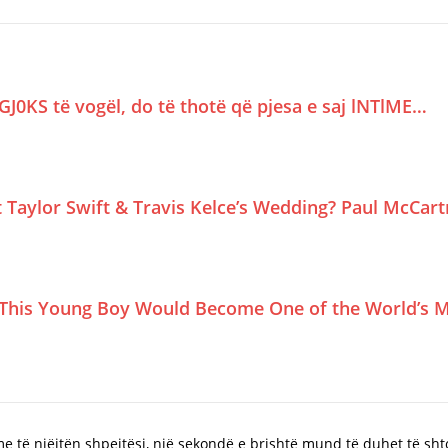
GJ0KS të vogël, do të thotë që pjesa e saj lNTlME…
Taylor Swift & Travis Kelce’s Wedding? Paul McCar
This Young Boy Would Become One of the World’s M
 të njëjtën shpejtësi, një sekondë e brishtë mund të duhet të sh