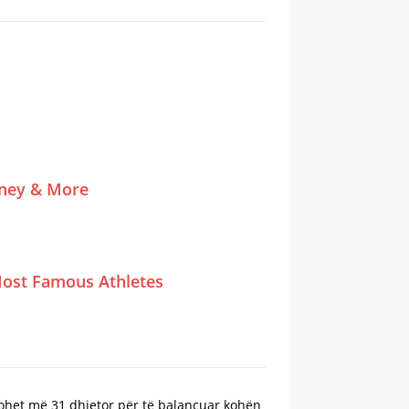
tney & More
ost Famous Athletes
tohet më 31 dhjetor për të balancuar kohën