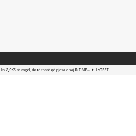
 ka GJ0KS të vogël, do të thotë që pjesa e saj lNTlME…
LATEST
t Taylor Swift & Travis Kelce’s Wedding? Paul McCartney & More
d This Young Boy Would Become One of the World’s Most Famous
nds Abandoned Vessel—The Disturbing Message Inside Leaves