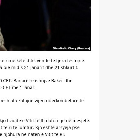
 ri në këtë ditë, vende të tjera festojnë
la bie midis 21 janarit dhe 21 shkurtit.
1:00 CET. Banorët e ishujve Baker dhe
0 CET më 1 janar.
shpesh ata kalojnë vijën ndërkombëtare të
jo traditë e Vitit të Ri daton që në mesjetë.
 të ri të lumtur. Kjo është arsyeja pse
ë njohura në natën e Vitit të Ri.