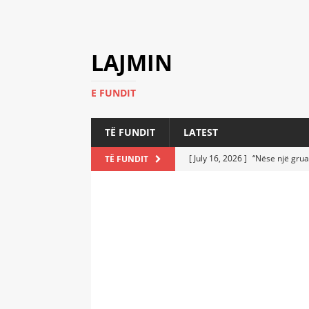
LAJMIN
E FUNDIT
TË FUNDIT
LATEST
[ July 16, 2026 ]
“Nëse një grua
TË FUNDIT
[ July 6, 2026 ]
Who Performed a
LATEST
[ July 6, 2026 ]
No One Imagine
Athletes
LATEST
[ July 6, 2026 ]
Coast Guard Fi
Everyone Stunned
LATEST