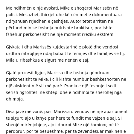
Me ndihmën e një avokati, Mike e shoqëroi Marissën në
polici. Mesazhet, thirrjet dhe kërcënimet e dokumentuara
ndryshuan rrjedhën e çështjes. Autoritetet arritën në
përfundimin se foshnja nuk ishte braktisur, por ishte
fshehur përkohësisht në një moment rreziku ekstrem.
Gjykata i dha Marissës kujdestarinë e plotë dhe vendosi
urdhra mbrojtjeje ndaj babait të fëmijës dhe familjes së tij.
Mila u ribashkua e sigurt me nënën e saj.
Gjatë procesit ligjor, Marissa dhe foshnja qëndruan
përkohësisht te Mike, i cili kishte humbur bashkëshorten në
një aksident një vit më parë. Prania e një foshnje i solli
sërish ngrohtësi në shtëpi dhe e ndihmoi të shërohej nga
dhimbja.
Disa javë më vonë, pasi Marissa u vendos në një apartament
të sigurt, ajo u kthye për herë të fundit me vajzën e saj. Si
shenjë mirënjohjeje, ajo i dhuroi Mike një kamionçinë të
përdorur, por të besueshme, për ta zëvendësuar makinën e