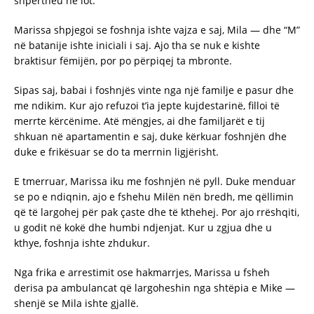
shpërtheu në lot.
Marissa shpjegoi se foshnja ishte vajza e saj, Mila — dhe “M”
në batanije ishte iniciali i saj. Ajo tha se nuk e kishte
braktisur fëmijën, por po përpiqej ta mbronte.
Sipas saj, babai i foshnjës vinte nga një familje e pasur dhe
me ndikim. Kur ajo refuzoi t’ia jepte kujdestarinë, filloi të
merrte kërcënime. Atë mëngjes, ai dhe familjarët e tij
shkuan në apartamentin e saj, duke kërkuar foshnjën dhe
duke e frikësuar se do ta merrnin ligjërisht.
E tmerruar, Marissa iku me foshnjën në pyll. Duke menduar
se po e ndiqnin, ajo e fshehu Milën nën bredh, me qëllimin
që të largohej për pak çaste dhe të kthehej. Por ajo rrëshqiti,
u godit në kokë dhe humbi ndjenjat. Kur u zgjua dhe u
kthye, foshnja ishte zhdukur.
Nga frika e arrestimit ose hakmarrjes, Marissa u fsheh
derisa pa ambulancat që largoheshin nga shtëpia e Mike —
shenjë se Mila ishte gjallë.