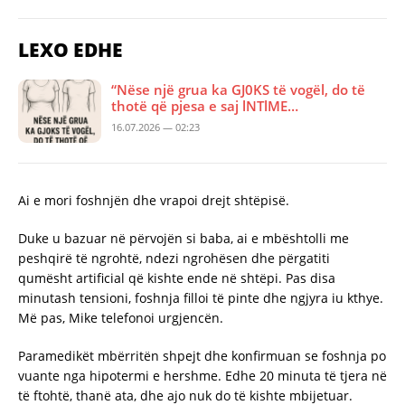
LEXO EDHE
“Nëse një grua ka GJ0KS të vogël, do të
thotë që pjesa e saj lNTlME…
16.07.2026 — 02:23
Ai e mori foshnjën dhe vrapoi drejt shtëpisë.
Duke u bazuar në përvojën si baba, ai e mbështolli me
peshqirë të ngrohtë, ndezi ngrohësen dhe përgatiti
qumësht artificial që kishte ende në shtëpi. Pas disa
minutash tensioni, foshnja filloi të pinte dhe ngjyra iu kthye.
Më pas, Mike telefonoi urgjencën.
Paramedikët mbërritën shpejt dhe konfirmuan se foshnja po
vuante nga hipotermi e hershme. Edhe 20 minuta të tjera në
të ftohtë, thanë ata, dhe ajo nuk do të kishte mbijetuar.