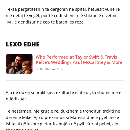
Teksa përgatiteshin ta dërgonin në spital, hetuesit vunë re
një detaj të vogël, por të çuditshëm: një shkronjë e vetme,
“M”, e qëndisur në cep të batanijes rozë.
LEXO EDHE
Who Performed at Taylor Swift & Travis
Kelce’s Wedding? Paul McCartney & More
06.07.2026 — 21:25
Ajo që dukej si braktisje, rezultoi të ishte diçka shumë më e
ndërlikuar.
Të nesërmen, një grua e re, dukshëm e tronditur, trokiti në
derën e Mike. Ajo u prezantua si Marissa dhe e pyeti nëse
ishte ai që kishte gjetur foshnjën në pyll. Kur ai pohoi, ajo