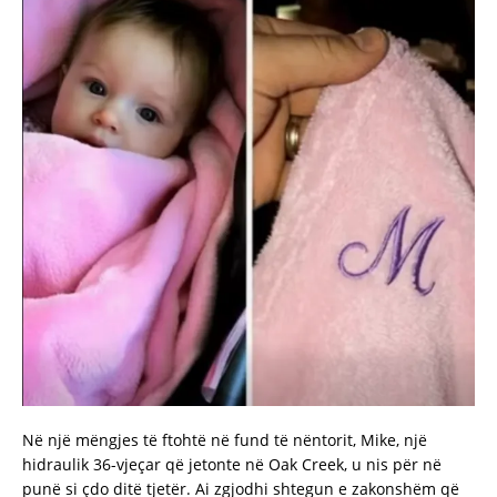
Në një mëngjes të ftohtë në fund të nëntorit, Mike, një
hidraulik 36-vjeçar që jetonte në Oak Creek, u nis për në
punë si çdo ditë tjetër. Ai zgjodhi shtegun e zakonshëm që