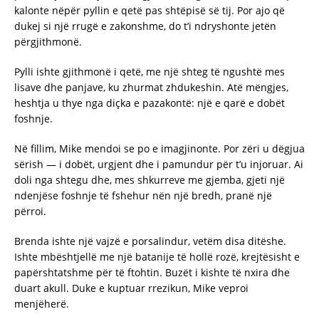
kalonte nëpër pyllin e qetë pas shtëpisë së tij. Por ajo që
dukej si një rrugë e zakonshme, do t’i ndryshonte jetën
përgjithmonë.
Pylli ishte gjithmonë i qetë, me një shteg të ngushtë mes
lisave dhe panjave, ku zhurmat zhdukeshin. Atë mëngjes,
heshtja u thye nga diçka e pazakontë: një e qarë e dobët
foshnje.
Në fillim, Mike mendoi se po e imagjinonte. Por zëri u dëgjua
sërish — i dobët, urgjent dhe i pamundur për t’u injoruar. Ai
doli nga shtegu dhe, mes shkurreve me gjemba, gjeti një
ndenjëse foshnje të fshehur nën një bredh, pranë një
përroi.
Brenda ishte një vajzë e porsalindur, vetëm disa ditëshe.
Ishte mbështjellë me një batanije të hollë rozë, krejtësisht e
papërshtatshme për të ftohtin. Buzët i kishte të nxira dhe
duart akull. Duke e kuptuar rrezikun, Mike veproi
menjëherë.