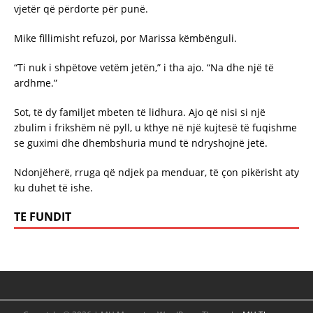
vjetër që përdorte për punë.
Mike fillimisht refuzoi, por Marissa këmbënguli.
“Ti nuk i shpëtove vetëm jetën,” i tha ajo. “Na dhe një të
ardhme.”
Sot, të dy familjet mbeten të lidhura. Ajo që nisi si një
zbulim i frikshëm në pyll, u kthye në një kujtesë të fuqishme
se guximi dhe dhembshuria mund të ndryshojnë jetë.
Ndonjëherë, rruga që ndjek pa menduar, të çon pikërisht aty
ku duhet të ishe.
TE FUNDIT