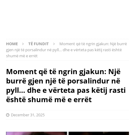
HOME
TË FUNDIT
Moment që të ngrin gjakun: Një burrë
gjen një të porsalindur në pyll… dhe e vërteta pas këtij rasti është
shumë më e errët
Moment që të ngrin gjakun: Një
burrë gjen një të porsalindur në
pyll… dhe e vërteta pas këtij rasti
është shumë më e errët
December 31, 2025