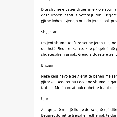
Dite shume e paqëndrueshme kjo e sotmja p
dashuroheni ashtu si vetëm ju dini. Beqaret
gjithë kohës. Gjendja nuk do jete aspak pr
Shigjetari
Do jeni shume konfuze sot ne jetën tuaj ne
do thotë. Beqaret ka rrezik te pëlqejnë një
shqetësoheni aspak. Gjendja do jete e që
Bricjapi
Nëse keni nevoje qe gjerat te bëhen me seri
gjithçka. Beqaret nuk do jene shume te qar
takime. Me financat nuk duhet te luani dhe 
Ujori
Ata qe janë ne një lidhje do kalojnë një dit
Beqaret duhet te tregohen edhe pak te duru