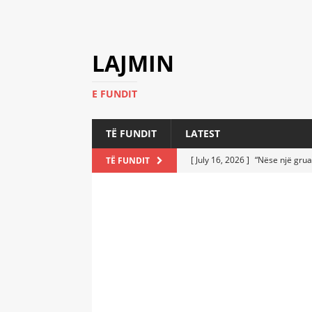
LAJMIN
E FUNDIT
TË FUNDIT
LATEST
[ July 16, 2026 ]
“Nëse një grua
TË FUNDIT
[ July 6, 2026 ]
Who Performed a
LATEST
[ July 6, 2026 ]
No One Imagine
Athletes
LATEST
[ July 6, 2026 ]
Coast Guard Fi
Everyone Stunned
LATEST