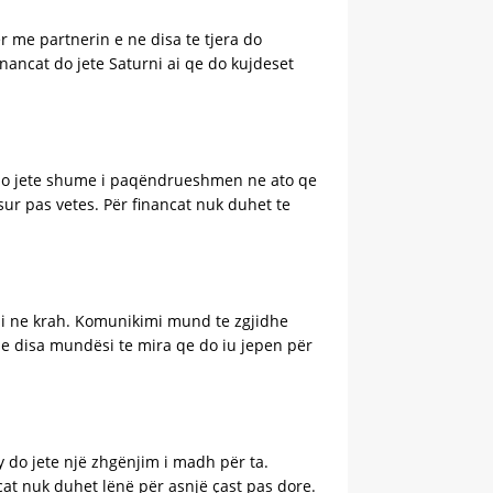
 me partnerin e ne disa te tjera do
inancat do jete Saturni ai qe do kujdeset
i do jete shume i paqëndrueshmen ne ato qe
sur pas vetes. Për financat nuk duhet te
eni ne krah. Komunikimi mund te zgjidhe
he disa mundësi te mira qe do iu jepen për
y do jete një zhgënjim i madh për ta.
at nuk duhet lënë për asnjë çast pas dore.