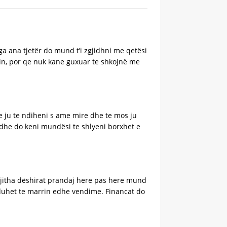
Nga ana tjetër do mund t’i zgjidhni me qetësi
in, por qe nuk kane guxuar te shkojnë me
e ju te ndiheni s ame mire dhe te mos ju
dhe do keni mundësi te shlyeni borxhet e
te gjitha dëshirat prandaj here pas here mund
 duhet te marrin edhe vendime. Financat do