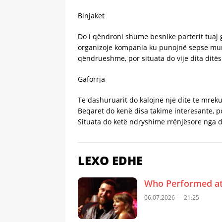
Binjaket
Do i qëndroni shume besnike parterit tuaj g
organizoje kompania ku punojnë sepse mund
qëndrueshme, por situata do vije dita ditë
Gaforrja
Te dashuruarit do kalojnë një dite te mrek
Beqaret do kenë disa takime interesante, po
Situata do ketë ndryshime rrënjësore nga d
LEXO EDHE
Who Performed at 
06.07.2026 — 21:25