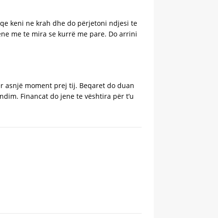
 qe keni ne krah dhe do përjetoni ndjesi te
ene me te mira se kurrë me pare. Do arrini
ër asnjë moment prej tij. Beqaret do duan
dim. Financat do jene te vështira për t’u