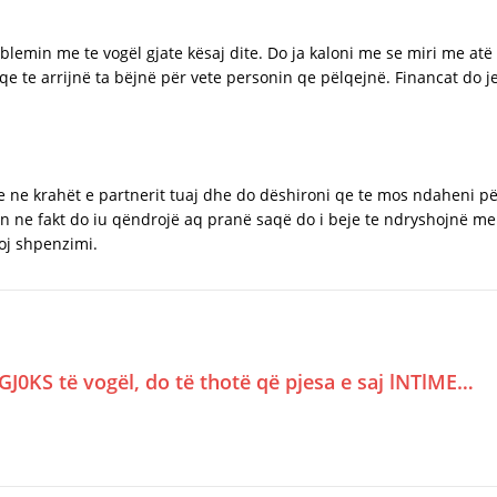
blemin me te vogël gjate kësaj dite. Do ja kaloni me se miri me atë
qe te arrijnë ta bëjnë për vete personin qe pëlqejnë. Financat do j
e ne krahët e partnerit tuaj dhe do dëshironi qe te mos ndaheni p
n ne fakt do iu qëndrojë aq pranë saqë do i beje te ndryshojnë men
oj shpenzimi.
GJ0KS të vogël, do të thotë që pjesa e saj lNTlME…