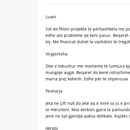
Luani
Sot do filloni projekte te përbashkëta me pa
edhe ato probleme qe keni pasur. Beqaret d
tej. Me financat duhet te vazhdoni te treg
Virgjeresha
Dite e mbushur me momente te lumtura kjo e
mungoje asgjë. Beqaret do kenë ndryshime 
marra prej kohesh. Edhe për te shpenzuar 
Peshorja
Jeta ne çift nuk do jete aq e mire sa ju e p
te mërziteni. Mos kërkoni gjera te pamundu
jene ne një gjendje paksa delikate. Kujde
Akrepi