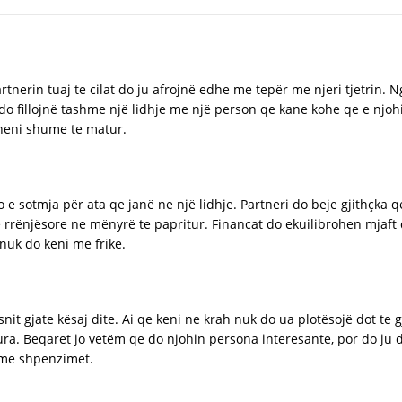
rtnerin tuaj te cilat do ju afrojnë edhe me tepër me njeri tjetrin. 
o fillojnë tashme një lidhje me një person qe kane kohe qe e njoh
oheni shume te matur.
 sotmja për ata qe janë ne një lidhje. Partneri do beje gjithçka q
rrënjësore ne mënyrë te papritur. Financat do ekuilibrohen mjaft 
nuk do keni me frike.
risnit gjate kësaj dite. Ai qe keni ne krah nuk do ua plotësojë dot 
ra. Beqaret jo vetëm qe do njohin persona interesante, por do ju
s me shpenzimet.