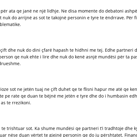
ër ata qe janë ne një lidhje. Ne disa momente do debatoni ashpër
 nuk do arrijnë as sot te takojnë personin e tyre te ëndrrave. Për f
oblematike.
 çift dhe nuk do dini çfarë hapash te hidhni me tej. Edhe partner
 person qe nuk ehte i lire dhe nuk do kenë asnjë mundësi për ta pa
ndrueshme.
oze sot ne jetën tuaj ne çift duhet qe te flisni hapur me atë qe k
te pe rate qe duan te bëjnë me jetën e tyre dhe do i humbasin ed
as te rrezikoni.
e te trishtuar sot. Ka shume mundësi qe partneri t’i tradhtoje dhe k
ar nëse duan vërtet te gjejnë personin qe do ju përshtatet. Financ