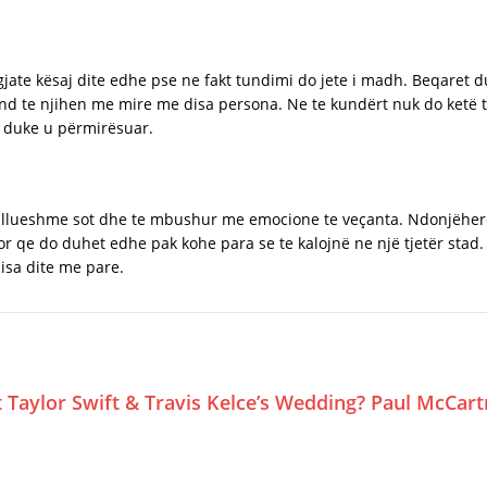
jate kësaj dite edhe pse ne fakt tundimi do jete i madh. Beqaret du
 te njihen me mire me disa persona. Ne te kundërt nuk do ketë te 
s duke u përmirësuar.
ullueshme sot dhe te mbushur me emocione te veçanta. Ndonjëherë 
r qe do duhet edhe pak kohe para se te kalojnë ne një tjetër stad.
isa dite me pare.
Taylor Swift & Travis Kelce’s Wedding? Paul McCar