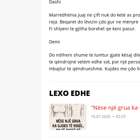
Dashi
Marrëdhënia juaj ne çift nuk do ketë as pro
reja. Beqaret do lëvizin çdo gur ne mënyrë 
t’i shlyeni te gjitha borxhet qe keni pasur.
Demi
Do ndiheni shume te lumtur gjate kësaj dit
te qëndrojnë vetëm edhe sot, por një perso
mbajtur te qëndrueshme. Kujdes me çdo ll
LEXO EDHE
“Nëse një grua ka 
16.07.2026 — 02:23