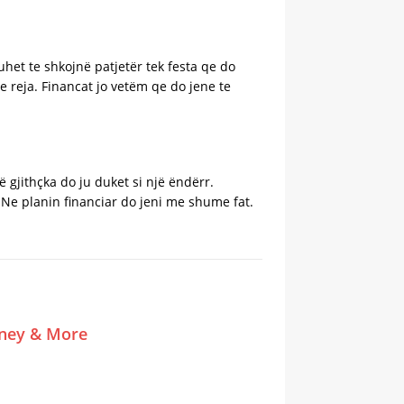
het te shkojnë patjetër tek festa qe do
reja. Financat jo vetëm qe do jene te
gjithçka do ju duket si një ëndërr.
 Ne planin financiar do jeni me shume fat.
tney & More