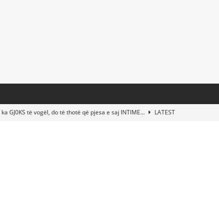
 ka GJ0KS të vogël, do të thotë që pjesa e saj lNTlME…
LATEST
t Taylor Swift & Travis Kelce’s Wedding? Paul McCartney & More
d This Young Boy Would Become One of the World’s Most Famous
nds Abandoned Vessel—The Disturbing Message Inside Leaves