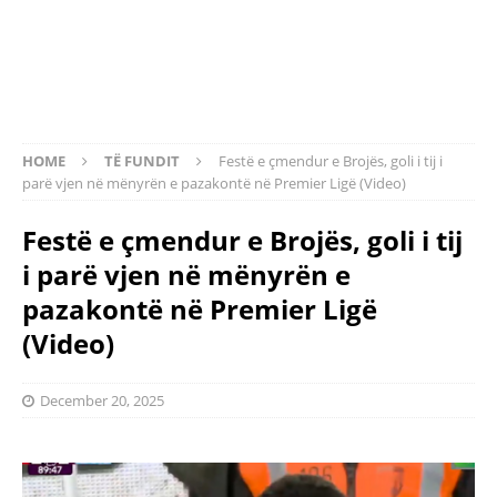
HOME
TË FUNDIT
Festë e çmendur e Brojës, goli i tij i
parë vjen në mënyrën e pazakontë në Premier Ligë (Video)
Festë e çmendur e Brojës, goli i tij
i parë vjen në mënyrën e
pazakontë në Premier Ligë
(Video)
December 20, 2025