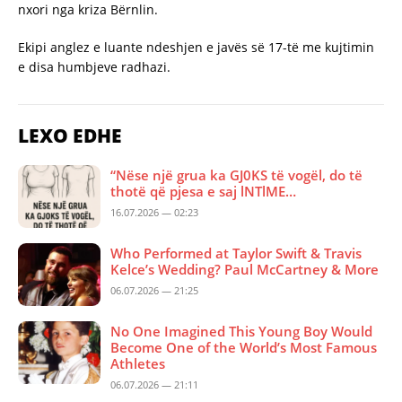
nxori nga kriza Bërnlin.
Ekipi anglez e luante ndeshjen e javës së 17-të me kujtimin
e disa humbjeve radhazi.
LEXO EDHE
“Nëse një grua ka GJ0KS të vogël, do të
thotë që pjesa e saj lNTlME…
16.07.2026 — 02:23
Who Performed at Taylor Swift & Travis
Kelce’s Wedding? Paul McCartney & More
06.07.2026 — 21:25
No One Imagined This Young Boy Would
Become One of the World’s Most Famous
Athletes
06.07.2026 — 21:11