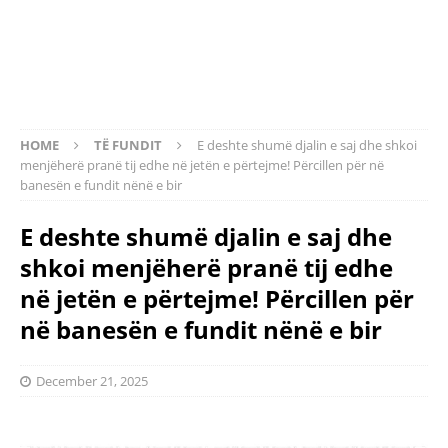
HOME
TË FUNDIT
E deshte shumë djalin e saj dhe shkoi
menjëherë pranë tij edhe në jetën e përtejme! Përcillen për në
banesën e fundit nënë e bir
E deshte shumë djalin e saj dhe
shkoi menjëherë pranë tij edhe
në jetën e përtejme! Përcillen për
në banesën e fundit nënë e bir
December 21, 2025