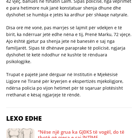
42 vjeç, banues në fshatin Lalm. Sipas policisë, nga veprimet
e para hetimore nuk janë konstatuar shenja dhune dhe
dyshohet se humbja e jetës ka ardhur për shkaqe natyrale.
Disa orë më vonë, pas marrjes së lajmit për vdekjen e të
birit, ka ndërruar jetë edhe nëna e tij, Prenë Marku, 72 vjeçe.
Ajo është gjetur pa shenja jete në banesën e saj nga
familjarët. Sipas të dhënave paraprake të policisë, ngjarja
dyshohet të ketë ndodhur në kushte të rënduara
psikologjike.
Trupat e pajetë janë dërguar në Institutin e Mjekësisë
Ligjore në Tiranë për kryerjen e ekspertizës mjekoligjore,
ndërsa policia po vijon hetimet për të sqaruar plotësisht
rrethanat e kësaj ngjarjeje të rëndë.
LEXO EDHE
“Nëse një grua ka GJ0KS të vogël, do të
thotë që pjesa e saj lNTlME…