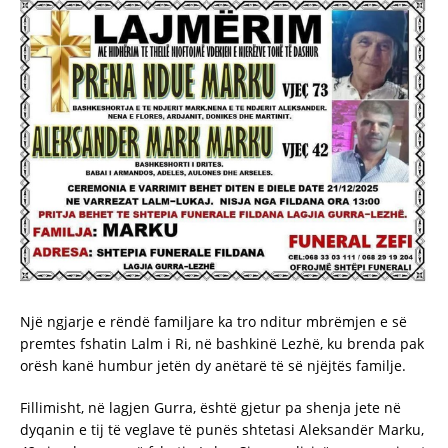
Një ngjarje e rëndë familjare ka tro nditur mbrëmjen e së
premtes fshatin Lalm i Ri, në bashkinë Lezhë, ku brenda pak
orësh kanë humbur jetën dy anëtarë të së njëjtës familje.
Fillimisht, në lagjen Gurra, është gjetur pa shenja jete në
dyqanin e tij të veglave të punës shtetasi Aleksandër Marku,