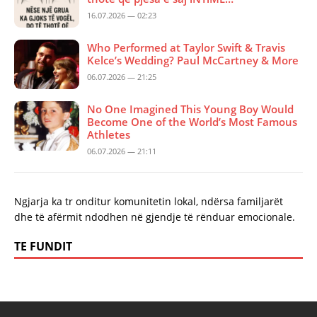
16.07.2026 — 02:23
Who Performed at Taylor Swift & Travis
Kelce’s Wedding? Paul McCartney & More
06.07.2026 — 21:25
No One Imagined This Young Boy Would
Become One of the World’s Most Famous
Athletes
06.07.2026 — 21:11
Ngjarja ka tr onditur komunitetin lokal, ndërsa familjarët
dhe të afërmit ndodhen në gjendje të rënduar emocionale.
TE FUNDIT