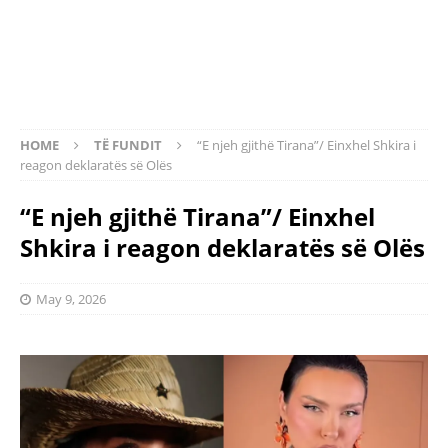
HOME
TË FUNDIT
“E njeh gjithë Tirana”/ Einxhel Shkira i
reagon deklaratës së Olës
“E njeh gjithë Tirana”/ Einxhel
Shkira i reagon deklaratës së Olës
May 9, 2026