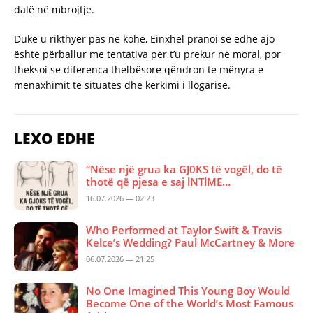
dalë në mbrojtje.
Duke u rikthyer pas në kohë, Einxhel pranoi se edhe ajo
është përballur me tentativa për t’u prekur në moral, por
theksoi se diferenca thelbësore qëndron te mënyra e
menaxhimit të situatës dhe kërkimi i llogarisë.
LEXO EDHE
“Nëse një grua ka GJ0KS të vogël, do të
thotë që pjesa e saj lNTlME…
16.07.2026 — 02:23
Who Performed at Taylor Swift & Travis
Kelce’s Wedding? Paul McCartney & More
06.07.2026 — 21:25
No One Imagined This Young Boy Would
Become One of the World’s Most Famous