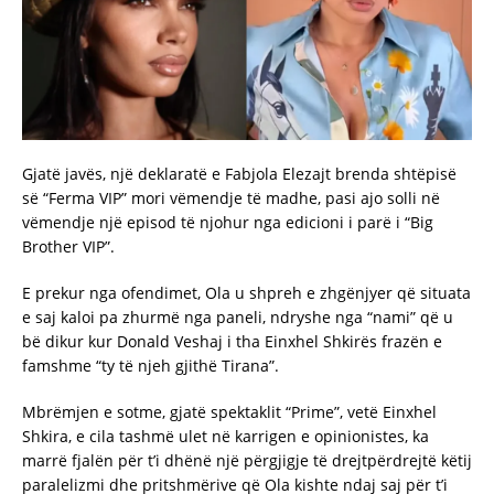
Gjatë javës, një deklaratë e Fabjola Elezajt brenda shtëpisë
së “Ferma VIP” mori vëmendje të madhe, pasi ajo solli në
vëmendje një episod të njohur nga edicioni i parë i “Big
Brother VIP”.
E prekur nga ofendimet, Ola u shpreh e zhgënjyer që situata
e saj kaloi pa zhurmë nga paneli, ndryshe nga “nami” që u
bë dikur kur Donald Veshaj i tha Einxhel Shkirës frazën e
famshme “ty të njeh gjithë Tirana”.
Mbrëmjen e sotme, gjatë spektaklit “Prime”, vetë Einxhel
Shkira, e cila tashmë ulet në karrigen e opinionistes, ka
marrë fjalën për t’i dhënë një përgjigje të drejtpërdrejtë këtij
paralelizmi dhe pritshmërive që Ola kishte ndaj saj për t’i