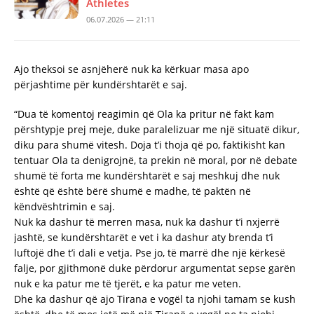
Athletes
06.07.2026 — 21:11
Ajo theksoi se asnjëherë nuk ka kërkuar masa apo
përjashtime për kundërshtarët e saj.
“Dua të komentoj reagimin që Ola ka pritur në fakt kam
përshtypje prej meje, duke paralelizuar me një situatë dikur,
diku para shumë vitesh. Doja t’i thoja që po, faktikisht kan
tentuar Ola ta denigrojnë, ta prekin në moral, por në debate
shumë të forta me kundërshtarët e saj meshkuj dhe nuk
është që është bërë shumë e madhe, të paktën në
këndvështrimin e saj.
Nuk ka dashur të merren masa, nuk ka dashur t’i nxjerrë
jashtë, se kundërshtarët e vet i ka dashur aty brenda t’i
luftojë dhe t’i dali e vetja. Pse jo, të marrë dhe një kërkesë
falje, por gjithmonë duke përdorur argumentat sepse garën
nuk e ka patur me të tjerët, e ka patur me veten.
Dhe ka dashur që ajo Tirana e vogël ta njohi tamam se kush