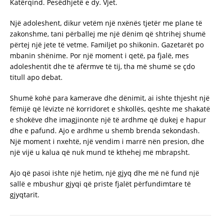
Katërqind. Pesëdhjetë e dy. Vjet.
Një adoleshent, dikur vetëm një nxënës tjetër me plane të
zakonshme, tani përballej me një dënim që shtrihej shumë
përtej një jete të vetme. Familjet po shikonin. Gazetarët po
mbanin shënime. Por një moment i qetë, pa fjalë, mes
adoleshentit dhe të afërmve të tij, tha më shumë se çdo
titull apo debat.
Shumë kohë para kamerave dhe dënimit, ai ishte thjesht një
fëmijë që lëvizte në korridoret e shkollës, qeshte me shakatë
e shokëve dhe imagjinonte një të ardhme që dukej e hapur
dhe e pafund. Ajo e ardhme u shemb brenda sekondash.
Një moment i nxehtë, një vendim i marrë nën presion, dhe
një vijë u kalua që nuk mund të kthehej më mbrapsht.
Ajo që pasoi ishte një hetim, një gjyq dhe më në fund një
sallë e mbushur gjyqi që priste fjalët përfundimtare të
gjyqtarit.