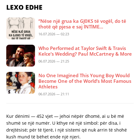
LEXO EDHE
“Nëse një grua ka GJ0KS të vogël, do të
thotë që pjesa e saj lNTlME…
16.07.2026 — 02:23
Who Performed at Taylor Swift & Travis
Kelce’s Wedding? Paul McCartney & More
06.07.2026 — 21:25
No One Imagined This Young Boy Would
Become One of the World’s Most Famous
Athletes
06.07.2026 — 21:11
Kur dënimi — 452 vjet — jehoi nëpër dhomë, ai u bë më
shumë se një numër. U kthye në një simbol: për disa, i
drejtësisë; për të tjerë, i një sistemi që nuk arrin të shohë
kush mund të bëhet ende një njeri.