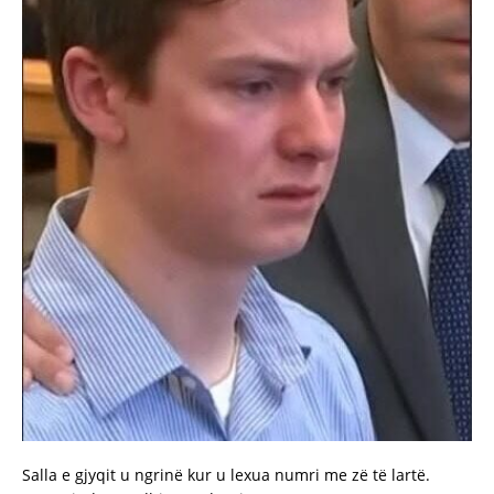
Salla e gjyqit u ngrinë kur u lexua numri me zë të lartë.