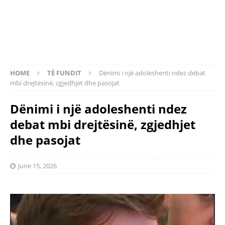
HOME
TË FUNDIT
Dënimi i një adoleshenti ndez debat
mbi drejtësinë, zgjedhjet dhe pasojat
Dënimi i një adoleshenti ndez
debat mbi drejtësinë, zgjedhjet
dhe pasojat
June 15, 2026