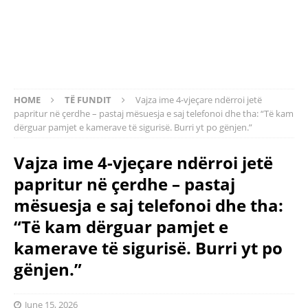
HOME
TË FUNDIT
Vajza ime 4-vjeçare ndërroi jetë
papritur në çerdhe – pastaj mësuesja e saj telefonoi dhe tha: “Të kam
dërguar pamjet e kamerave të sigurisë. Burri yt po gënjen.”
Vajza ime 4-vjeçare ndërroi jetë
papritur në çerdhe – pastaj
mësuesja e saj telefonoi dhe tha:
“Të kam dërguar pamjet e
kamerave të sigurisë. Burri yt po
gënjen.”
June 15, 2026