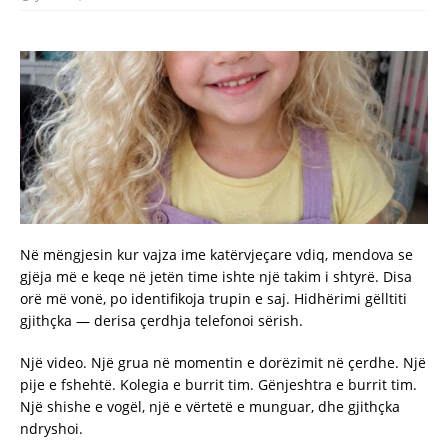
Në mëngjesin kur vajza ime katërvjeçare vdiq, mendova se
gjëja më e keqe në jetën time ishte një takim i shtyrë. Disa
orë më vonë, po identifikoja trupin e saj. Hidhërimi gëlltiti
gjithçka — derisa çerdhja telefonoi sërish.
Një video. Një grua në momentin e dorëzimit në çerdhe. Një
pije e fshehtë. Kolegia e burrit tim. Gënjeshtra e burrit tim.
Një shishe e vogël, një e vërtetë e munguar, dhe gjithçka
ndryshoi.