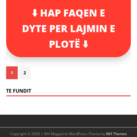
⬇️ HAP FAQEN E
DYTE PER LAJMIN E
PLOTË ⬇️
1
2
TE FUNDIT
Copyright © 2026 | MH Magazine WordPress Theme by
MH Themes