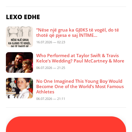
LEXO EDHE
“Nëse një grua ka GJ0KS të vogël, do të
thotë që pjesa e saj lNTlME…
16.07.2026 — 02:23
Who Performed at Taylor Swift & Travis
Kelce’s Wedding? Paul McCartney & More
06.07.2026 — 21:25
No One Imagined This Young Boy Would
Become One of the World’s Most Famous
Athletes
06.07.2026 — 21:11