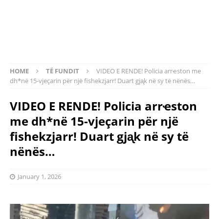
HOME
TË FUNDIT
VIDEO E RENDE! Policia arrҽston me
dh*në 15-vjeçarin për një fishekzjarr! Duart gjᶏk në sy të nënës…
VIDEO E RENDE! Policia arrҽston
me dh*në 15-vjeçarin për një
fishekzjarr! Duart gjᶏk në sy të
nënës…
January 1, 2026