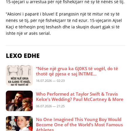
15-vjeçari u arrestua për një fishekzjarr në sy të nënës së tij.
“Aksioni i paparë i bluve! E prangosin një të mitur në sy të
nënës së tij, për një fishekzjarr të nd ezur. 15-vjeçarin Ajsel
Kaçi e tërheqin prej teshash dhe ia skuqin duart gjak si të
ishte një vr asës serial.
LEXO EDHE
“Nëse një grua ka GJ0KS të vogël, do të
thotë që pjesa e saj lNTlME…
16.07.2026 — 02:23
Who Performed at Taylor Swift & Travis
Kelce’s Wedding? Paul McCartney & More
06.07.2026 — 21:25
No One Imagined This Young Boy Would
Become One of the World’s Most Famous
Athletes