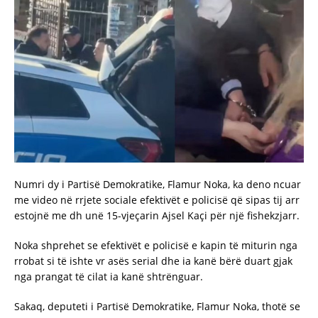
Numri dy i Partisë Demokratike, Flamur Noka, ka deno ncuar
me video në rrjete sociale efektivët e policisë që sipas tij arr
estojnë me dh unë 15-vjeçarin Ajsel Kaçi për një fishekzjarr.
Noka shprehet se efektivët e policisë e kapin të miturin nga
rrobat si të ishte vr asës serial dhe ia kanë bërë duart gjak
nga prangat të cilat ia kanë shtrënguar.
Sakaq, deputeti i Partisë Demokratike, Flamur Noka, thotë se