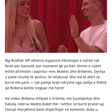
Big Brother VIP Albania organizoi mbrëmjen e sotme një
festë për banorët, por momenti që po bën xhiron e rrjetit
është afrimiteti i papritur mes Mateos dhe Brikenës. Dyshja
u panë shumë të qeshur, të relaksuar dhe më të afërt se
kurrë më parë — një pamje krejt ndryshe nga sjellja e ftohtë
që Brikena kishte treguar më herët.
Në video, Brikena shfaqet e lirshme, me buzëqeshje dhe
batuta, ndërsa Mateo duket më i lumtur se kurrë pranë saj.
Fansat menjëherë kanë shpërthyer në komente, duke u