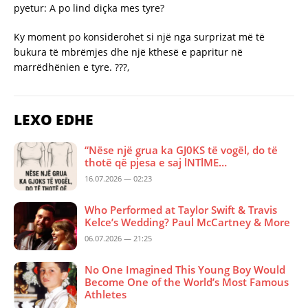
pyetur: A po lind diçka mes tyre?
Ky moment po konsiderohet si një nga surprizat më të
bukura të mbrëmjes dhe një kthesë e papritur në
marrëdhënien e tyre. ???,
LEXO EDHE
“Nëse një grua ka GJ0KS të vogël, do të
thotë që pjesa e saj lNTlME…
16.07.2026 — 02:23
Who Performed at Taylor Swift & Travis
Kelce’s Wedding? Paul McCartney & More
06.07.2026 — 21:25
No One Imagined This Young Boy Would
Become One of the World’s Most Famous
Athletes