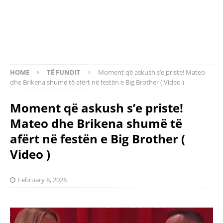
HOME
TË FUNDIT
Moment që askush s’e priste! Mateo
dhe Brikena shumë të afërt në festën e Big Brother ( Video )
Moment që askush s’e priste!
Mateo dhe Brikena shumë të
afërt në festën e Big Brother (
Video )
February 8, 2026